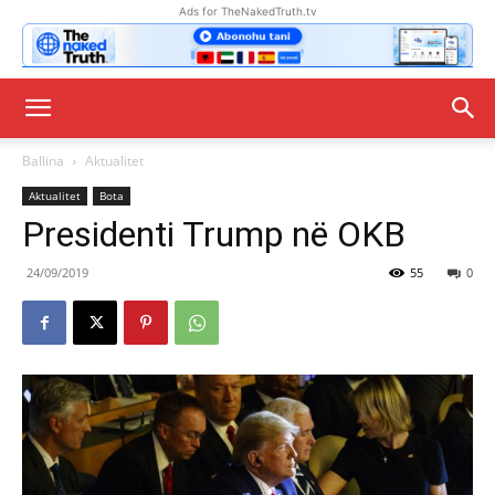
Ads for TheNakedTruth.tv
Ballina
Aktualitet
Aktualitet
Bota
Presidenti Trump në OKB
24/09/2019
55
0