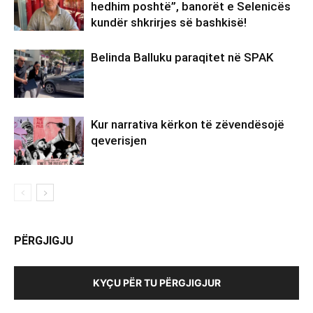
hedhim poshtë”, banorët e Selenicës
kundër shkrirjes së bashkisë!
Belinda Balluku paraqitet në SPAK
Kur narrativa kërkon të zëvendësojë
qeverisjen
PËRGJIGJU
KYÇU PËR TU PËRGJIGJUR