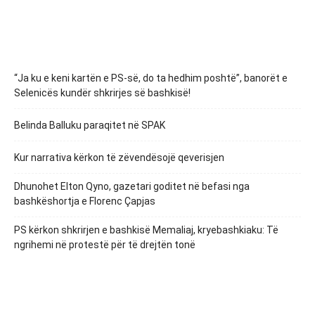
“Ja ku e keni kartën e PS-së, do ta hedhim poshtë”, banorët e
Selenicës kundër shkrirjes së bashkisë!
Belinda Balluku paraqitet në SPAK
Kur narrativa kërkon të zëvendësojë qeverisjen
Dhunohet Elton Qyno, gazetari goditet në befasi nga
bashkëshortja e Florenc Çapjas
PS kërkon shkrirjen e bashkisë Memaliaj, kryebashkiaku: Të
ngrihemi në protestë për të drejtën tonë