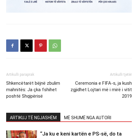
Artikulli paraprak
Artikulli tjetër
Shkencëtarët bëjnë zbulim
Ceremonia e FIFA-s, ja kush
mahnitës: Ja çka fshihet
zgjidhet Lojtari më i mirë i vitit
poshtë Shqipërisë
2019
ARTIKUJ TË NGJASHËM
MË SHUMË NGA AUTORI
“Ja ku e keni kartën e PS-së, do ta