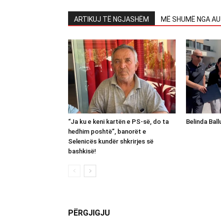
ARTIKUJ TË NGJASHËM
MË SHUMË NGA AU
“Ja ku e keni kartën e PS-së, do ta
Belinda Bal
hedhim poshtë”, banorët e
Selenicës kundër shkrirjes së
bashkisë!
PËRGJIGJU