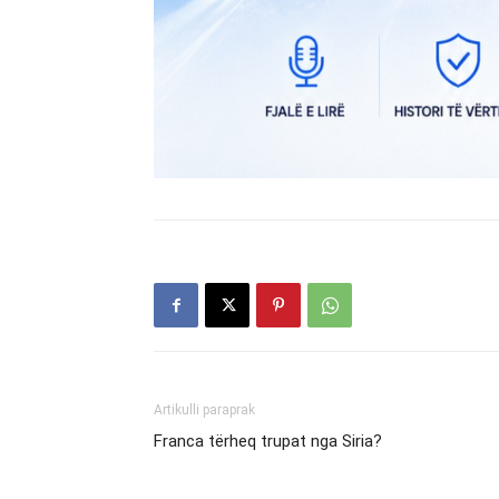
Artikulli paraprak
Franca tërheq trupat nga Siria?