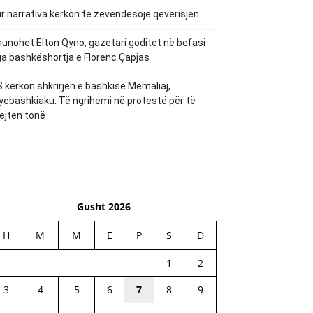
r narrativa kërkon të zëvendësojë qeverisjen
unohet Elton Qyno, gazetari goditet në befasi
a bashkëshortja e Florenc Çapjas
 kërkon shkrirjen e bashkisë Memaliaj,
yebashkiaku: Të ngrihemi në protestë për të
ejtën tonë
Gusht 2026
H
M
M
E
P
S
D
1
2
3
4
5
6
7
8
9