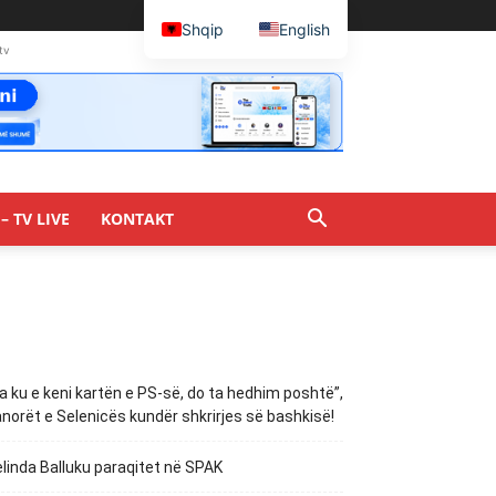
Shqip
English
tv
– TV LIVE
KONTAKT
a ku e keni kartën e PS-së, do ta hedhim poshtë”,
norët e Selenicës kundër shkrirjes së bashkisë!
linda Balluku paraqitet në SPAK