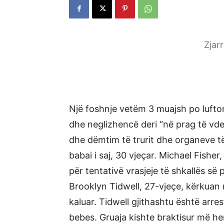
Zjar
Një foshnje vetëm 3 muajsh po lufton
dhe neglizhencë deri “në prag të vde
dhe dëmtim të trurit dhe organeve t
babai i saj, 30 vjeçar. Michael Fishe
për tentativë vrasjeje të shkallës së
Brooklyn Tidwell, 27-vjeçe, kërkuan
kaluar. Tidwell gjithashtu është arre
bebes. Gruaja kishte braktisur më her