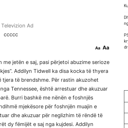
Ku
Dh
ng
r Televizion Ad
ccccc
PS
kr
Aa
dr
Aa
 me jetën e saj, pasi përjetoi abuzime serioze
kjes”. Addilyn Tidwell ka disa kocka të thyera
ë tjera të brendshme. Për rastin akuzohet
r, nga Tennessee, është arrestuar dhe akuzuar
 parë. Burri bashkë me nënën e foshnjës
 ndihmë mjekësore për foshnjën muajin e
stuar dhe akuzuar për neglizhim të rëndë të
ët dy fëmijët e saj nga kujdesi. Addilyn