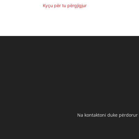
Kyçu për tu përgjigjur
Na kontaktoni duke përdorur t