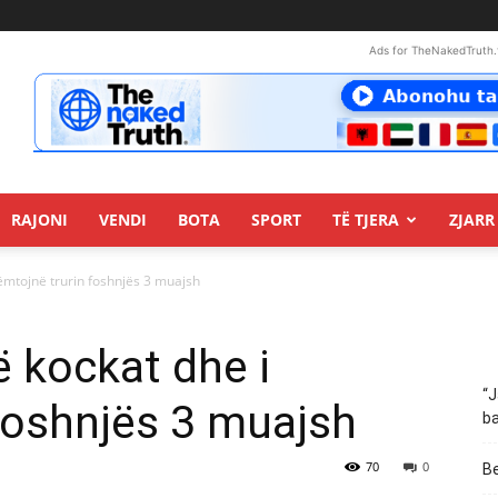
Ads for TheNakedTruth.
RAJONI
VENDI
BOTA
SPORT
TË TJERA
ZJARR 
dëmtojnë trurin foshnjës 3 muajsh
në kockat dhe i
“J
foshnjës 3 muajsh
ba
70
0
Be