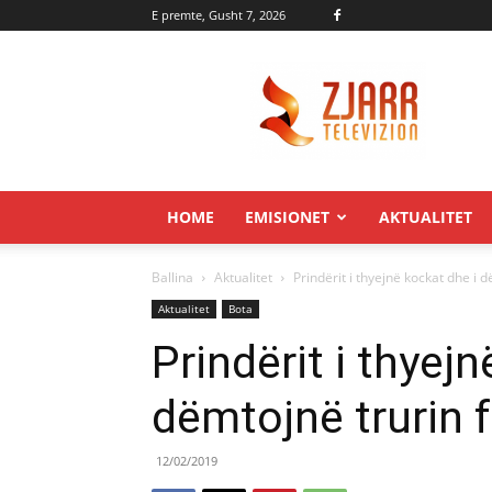
E premte, Gusht 7, 2026
Zjarr.tv
HOME
EMISIONET
AKTUALITET
Ballina
Aktualitet
Prindërit i thyejnë kockat dhe i 
Aktualitet
Bota
Prindërit i thyej
dëmtojnë trurin 
12/02/2019