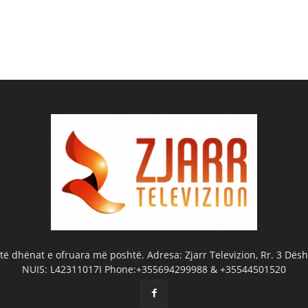
ë dhënat e ofruara më poshtë. Adresa: Zjarr Televizion, Rr. 3 Dëshm
NUIS: L42311017I Phone:+355694299988 & +35544501520