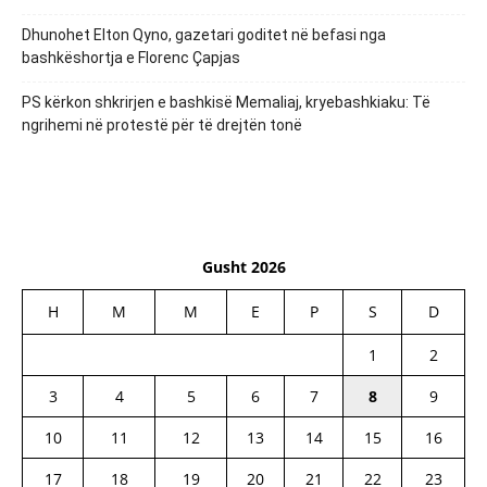
Dhunohet Elton Qyno, gazetari goditet në befasi nga
bashkëshortja e Florenc Çapjas
PS kërkon shkrirjen e bashkisë Memaliaj, kryebashkiaku: Të
ngrihemi në protestë për të drejtën tonë
Gusht 2026
H
M
M
E
P
S
D
1
2
3
4
5
6
7
8
9
10
11
12
13
14
15
16
17
18
19
20
21
22
23