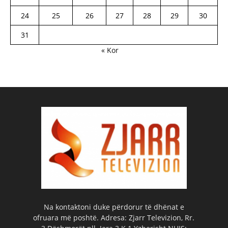
24
25
26
27
28
29
30
31
« Kor
Na kontaktoni duke përdorur të dhënat e
ofruara më poshtë. Adresa: Zjarr Televizion, Rr.