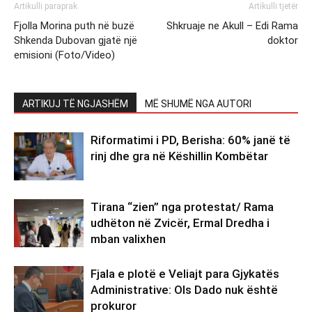
Artikulli paraprak
Artikulli tjetër
Fjolla Morina puth në buzë
Shkruaje ne Akull – Edi Rama
Shkenda Dubovan gjatë një
doktor
emisioni (Foto/Video)
ARTIKUJ TË NGJASHËM
MË SHUMË NGA AUTORI
Riformatimi i PD, Berisha: 60% janë të
rinj dhe gra në Këshillin Kombëtar
Tirana “zien” nga protestat/ Rama
udhëton në Zvicër, Ermal Dredha i
mban valixhen
Fjala e plotë e Veliajt para Gjykatës
Administrative: Ols Dado nuk është
prokuror