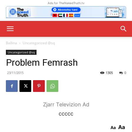
Ads for TheNakedTruth.tv
Ballina
Uncategorized @sq
Uncategorized @sq
Problem Femrash
23/11/2015
1305
0
Zjarr Televizion Ad
ccccc
Aa
Aa