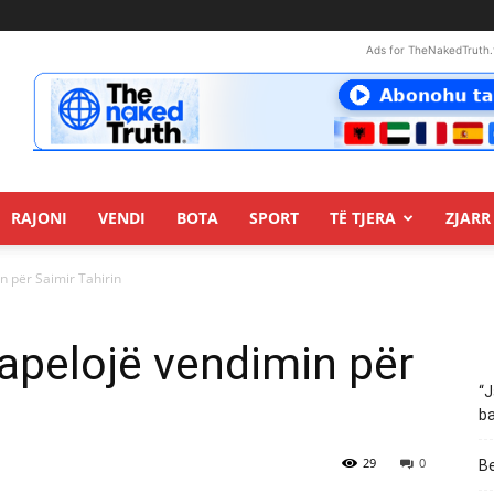
Ads for TheNakedTruth.
RAJONI
VENDI
BOTA
SPORT
TË TJERA
ZJARR 
n për Saimir Tahirin
 apelojë vendimin për
“J
ba
29
0
Be