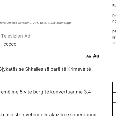
Ku
Dh
ng
 Tirana, Albania October 9, 2017 REUTERS/Florion Goga
PS
r Televizion Ad
kr
dr
ccccc
Aa
Aa
Gjykatës së Shkallës së parë të Krimeve të
rëmë me 5 vite burg të konvertuar me 3.4
 ish ministrin vetëm për akuzën e shpërdorimit