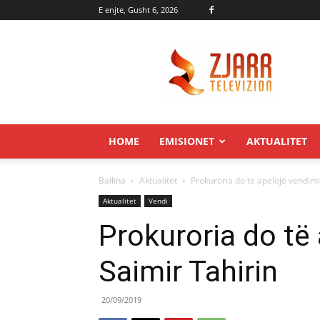
E enjte, Gusht 6, 2026
Zjarr.tv
HOME
EMISIONET
AKTUALITET
Ballina
Aktualitet
Prokuroria do të apelojë vendimi
Aktualitet
Vendi
Prokuroria do të
Saimir Tahirin
20/09/2019