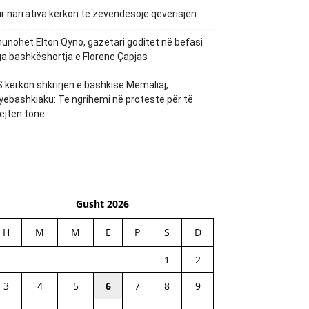
r narrativa kërkon të zëvendësojë qeverisjen
unohet Elton Qyno, gazetari goditet në befasi
a bashkëshortja e Florenc Çapjas
 kërkon shkrirjen e bashkisë Memaliaj,
yebashkiaku: Të ngrihemi në protestë për të
ejtën tonë
Gusht 2026
H
M
M
E
P
S
D
1
2
3
4
5
6
7
8
9