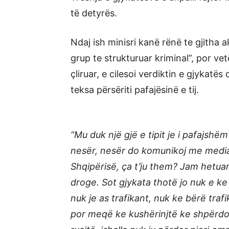
të detyrës.
Ndaj ish minisri kanë rënë te gjitha
grup te strukturuar kriminal”, por vet
çliruar, e cilesoi verdiktin e gjykat
teksa përsëriti pafajësinë e tij.
“Mu duk një gjë e tipit je i pafajshëm
nesër, nesër do komunikoj me mediat.
Shqipërisë, ça t’ju them? Jam hetuar 
droge. Sot gjykata thotë jo nuk e ke 
nuk je as trafikant, nuk ke bërë tra
por meqë ke kushërinjtë ke shpërdor