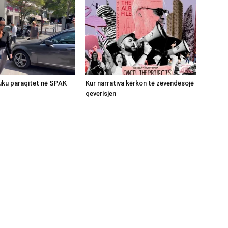
luku paraqitet në SPAK
Kur narrativa kërkon të zëvendësojë
qeverisjen