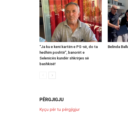
“Ja ku e keni kartën e PS-së, do ta
Belinda Bal
hedhim poshtë”, banorët e
Selenicës kundër shkrirjes së
bashkisë!
PËRGJIGJU
Kyçu për tu përgjigjur