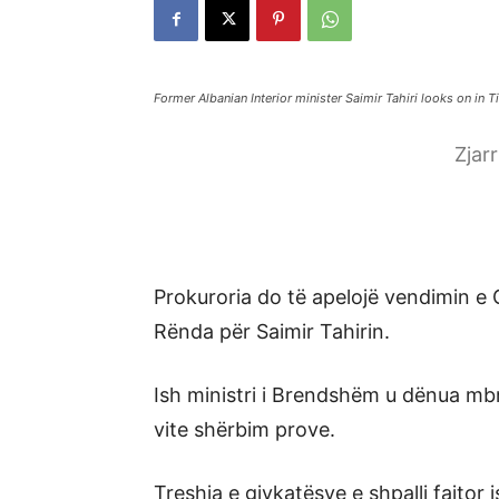
Former Albanian Interior minister Saimir Tahiri looks on in
Zjar
Prokuroria do të apelojë vendimin e 
Rënda për Saimir Tahirin.
Ish ministri i Brendshëm u dënua mb
vite shërbim prove.
Treshja e gjykatësve e shpalli fajtor