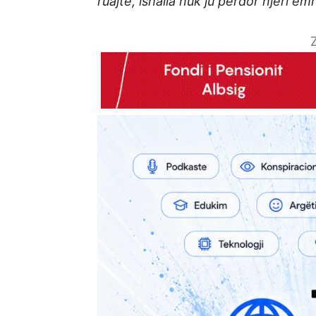
ruajtë, ishalla nuk ju përdor njeri em
Z