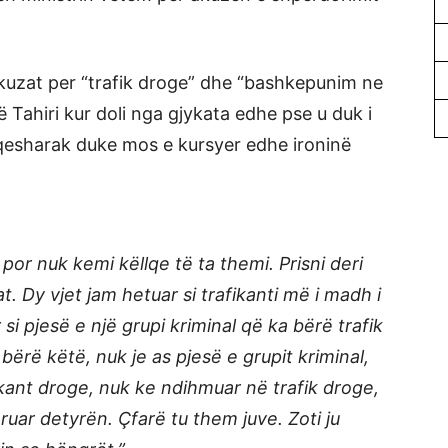
 akuzat per “trafik droge” dhe “bashkepunim ne
ë Tahiri kur doli nga gjykata edhe pse u duk i
ës qesharak duke mos e kursyer edhe ironinë
 por nuk kemi këllqe të ta themi. Prisni deri
 Dy vjet jam hetuar si trafikanti më i madh i
si pjesë e një grupi kriminal që ka bërë trafik
bërë këtë, nuk je as pjesë e grupit kriminal,
fikant droge, nuk ke ndihmuar në trafik droge,
uar detyrën. Çfarë tu them juve. Zoti ju