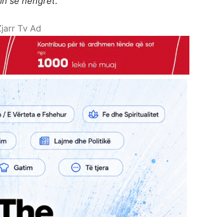
rin se hëngrët.”
jarr Tv Ad