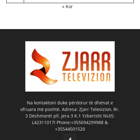
« Kor
Na kontaktoni duke përdorur të dhënat e
ofruara më poshtë. Adresa: Zjarr Televizion, Rr.
3 Dëshmorët pll. Jera 3 K.1 Yzberisht NUIS:
L42311017I Phone:+355694299988 &
+35544501520