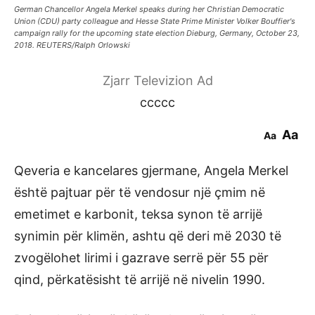
German Chancellor Angela Merkel speaks during her Christian Democratic
Union (CDU) party colleague and Hesse State Prime Minister Volker Bouffier's
campaign rally for the upcoming state election Dieburg, Germany, October 23,
2018. REUTERS/Ralph Orlowski
Zjarr Televizion Ad
ccccc
Aa
Aa
Qeveria e kancelares gjermane, Angela Merkel
është pajtuar për të vendosur një çmim në
emetimet e karbonit, teksa synon të arrijë
synimin për klimën, ashtu që deri më 2030 të
zvogëlohet lirimi i gazrave serrë për 55 për
qind, përkatësisht të arrijë në nivelin 1990.