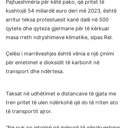
Pajtueshmëria për këtë pako, që pritet të
kushtojë 54 miliardë euro deri më 2023, është
arritur teksa protestuesit kanë dalë në 500
qytete dhe qyteza gjermane për të kërkuar
masa rreth ndryshimeve klimatike, sipas Rel.
Çelësi i marrëveshjes është vënia e një çmimi
për emetimet e dioksidit të karbonit në
transport dhe ndërtesa.
Taksat në udhëtimet e distancave të gjata me
tren pritet të ulen ndërkohë që do të rriten ato
të transportit ajror.
“Ne nuk po jetojmë në mënyrë të qëndrueshme