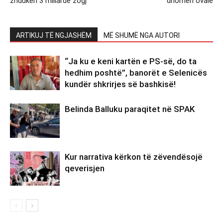
zhduken 3 miliardë zogj
dhomën ovale
ARTIKUJ TË NGJASHËM
MË SHUMË NGA AUTORI
“Ja ku e keni kartën e PS-së, do ta
hedhim poshtë”, banorët e Selenicës
kundër shkrirjes së bashkisë!
Belinda Balluku paraqitet në SPAK
Kur narrativa kërkon të zëvendësojë
qeverisjen