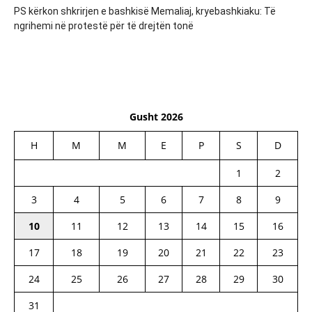
PS kërkon shkrirjen e bashkisë Memaliaj, kryebashkiaku: Të
ngrihemi në protestë për të drejtën tonë
Gusht 2026
H
M
M
E
P
S
D
1
2
3
4
5
6
7
8
9
10
11
12
13
14
15
16
17
18
19
20
21
22
23
24
25
26
27
28
29
30
31