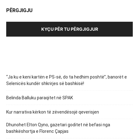
PËRGJIGJU
KYÇU PËR TU PËRGJIGJUR
“Ja ku e keni kartën e PS-së, do ta hedhim poshtë”, banorët e
Selenicës kundër shkrirjes së bashkisë!
Belinda Balluku paraqitet në SPAK
Kur narrativa kërkon të zëvendësojë qeverisjen
Dhunohet Elton Qyno, gazetari goditet në befasi nga
bashkëshortja e Florenc Çapjas