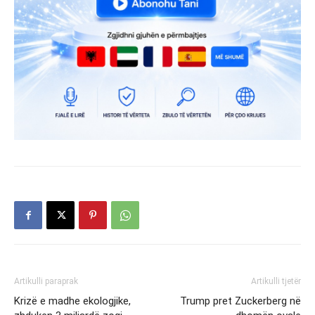
Artikulli paraprak
Artikulli tjetër
Krizë e madhe ekologjike,
Trump pret Zuckerberg në