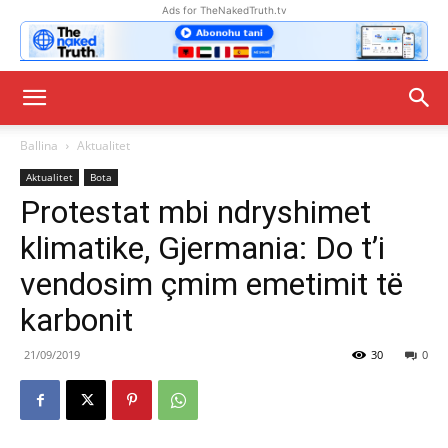
Ads for TheNakedTruth.tv
Ballina
Aktualitet
Aktualitet
Bota
Protestat mbi ndryshimet
klimatike, Gjermania: Do t’i
vendosim çmim emetimit të
karbonit
21/09/2019
30
0