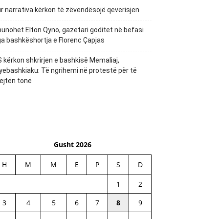
r narrativa kërkon të zëvendësojë qeverisjen
unohet Elton Qyno, gazetari goditet në befasi
a bashkëshortja e Florenc Çapjas
 kërkon shkrirjen e bashkisë Memaliaj,
yebashkiaku: Të ngrihemi në protestë për të
ejtën tonë
Gusht 2026
H
M
M
E
P
S
D
1
2
3
4
5
6
7
8
9