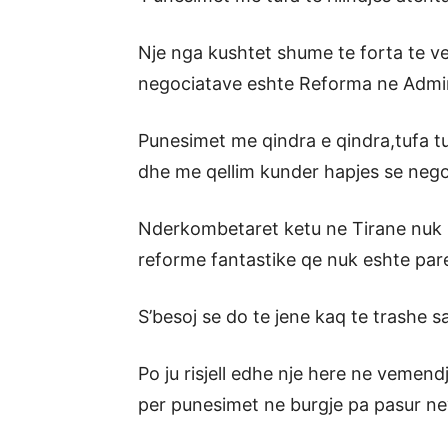
Nje nga kushtet shume te forta te v
negociatave eshte Reforma ne Admin
Punesimet me qindra e qindra,tufa tuf
dhe me qellim kunder hapjes se nego
Nderkombetaret ketu ne Tirane nuk b
reforme fantastike qe nuk eshte pare
S’besoj se do te jene kaq te trashe sa
Po ju risjell edhe nje here ne vemend
per punesimet ne burgje pa pasur ne