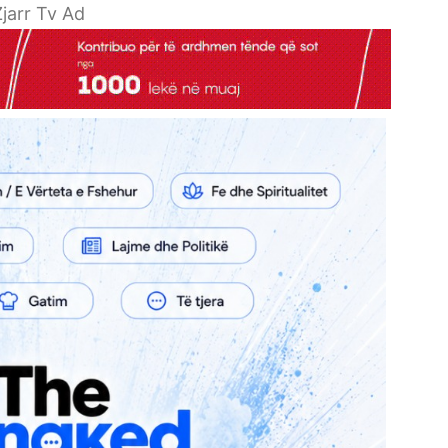
jarr Tv Ad