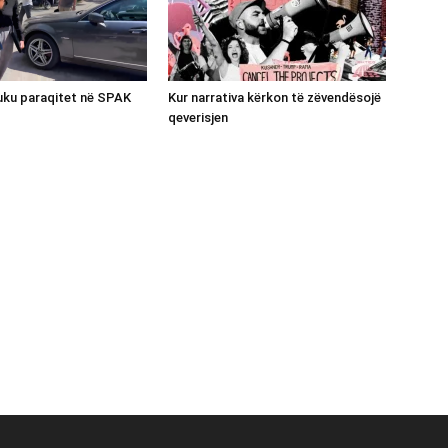
luku paraqitet në SPAK
Kur narrativa kërkon të zëvendësojë
qeverisjen