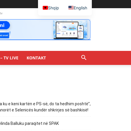
Shqip
English
tv
– TV LIVE
KONTAKT
a ku e keni kartën e PS-së, do ta hedhim poshtë”,
norët e Selenicës kundër shkrirjes së bashkisë!
linda Balluku paraqitet në SPAK