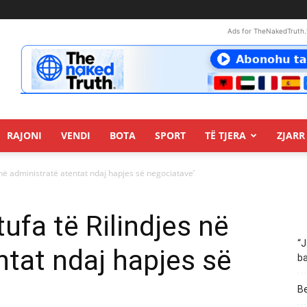
Ads for TheNakedTruth.
RAJONI
VENDI
BOTA
SPORT
TË TJERA
ZJARR 
 në administratë atentat ndaj hapjes së negociatave’
ufa të Rilindjes në
“J
ntat ndaj hapjes së
ba
Be