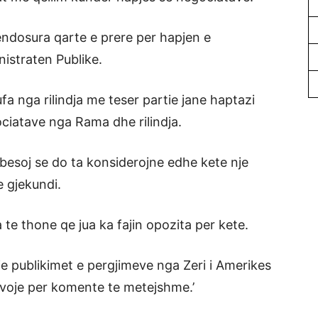
endosura qarte e prere per hapjen e
istraten Publike.
a nga rilindja me teser partie jane haptazi
ciatave nga Rama dhe rilindja.
esoj se do ta konsiderojne edhe kete nje
 gjekundi.
 te thone qe jua ka fajin opozita per kete.
je publikimet e pergjimeve nga Zeri i Amerikes
voje per komente te metejshme.’