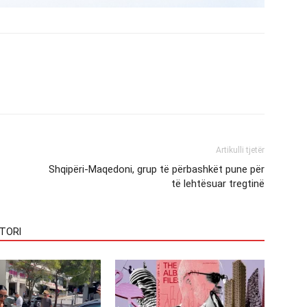
Artikulli tjetër
Shqipëri-Maqedoni, grup të përbashkët pune për
të lehtësuar tregtinë
TORI