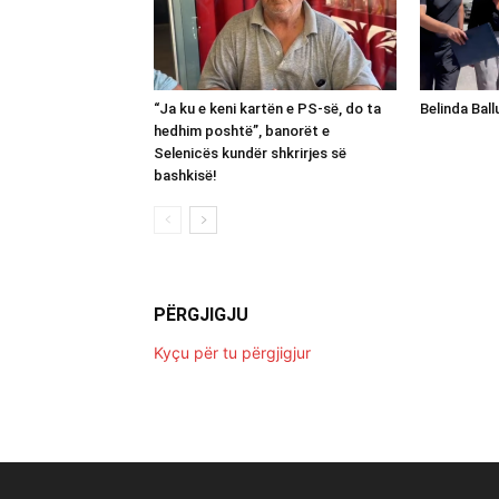
“Ja ku e keni kartën e PS-së, do ta
Belinda Bal
hedhim poshtë”, banorët e
Selenicës kundër shkrirjes së
bashkisë!
PËRGJIGJU
Kyçu për tu përgjigjur