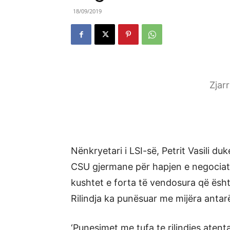
18/09/2019
Zjar
Nënkryetari i LSI-së, Petrit Vasili 
CSU gjermane për hapjen e negociata
kushtet e forta të vendosura që ësh
Rilindja ka punësuar me mijëra antar
‘Punesimet me tufa te rilindjes aten