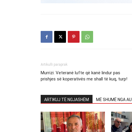
Artikulli paraprak
Murrizi: Veteranë lufte që kanë lindur pas
prishjes së koperativës me shall të kuq, turp!
ARTIKUJ TË NGJASHËM
MË SHUMË NGA AU