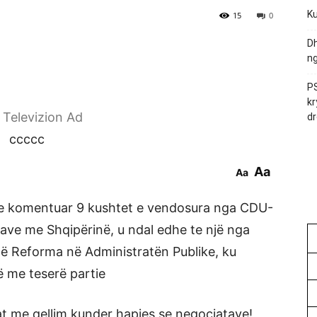
Ku
15
0
Dh
ng
PS
kr
r Televizion Ad
dr
ccccc
Aa
Aa
duke komentuar 9 kushtet e vendosura nga CDU-
ve me Shqipërinë, u ndal edhe te një nga
të Reforma në Administratën Publike, ku
ë me teserë partie
tat me qellim kunder hapjes se negociatave!