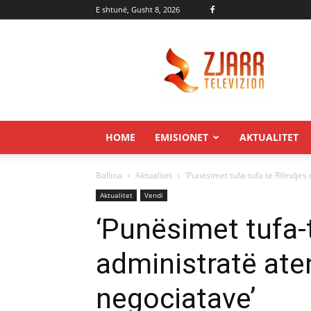
E shtunë, Gusht 8, 2026
Zjarr.tv
HOME
EMISIONET
AKTUALITET
Ballina
Aktualitet
‘Punësimet tufa-tufa të Rilindjes
Aktualitet
Vendi
‘Punësimet tufa-t
administratë ate
negociatave’