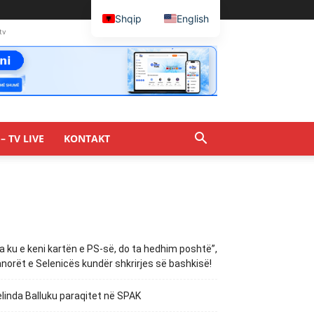
Shqip
English
tv
– TV LIVE
KONTAKT
a ku e keni kartën e PS-së, do ta hedhim poshtë”,
norët e Selenicës kundër shkrirjes së bashkisë!
linda Balluku paraqitet në SPAK