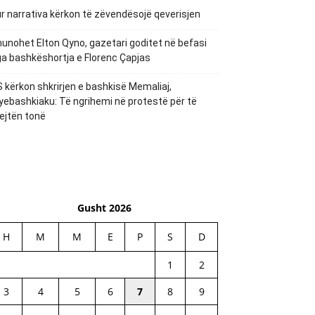
r narrativa kërkon të zëvendësojë qeverisjen
unohet Elton Qyno, gazetari goditet në befasi
a bashkëshortja e Florenc Çapjas
 kërkon shkrirjen e bashkisë Memaliaj,
yebashkiaku: Të ngrihemi në protestë për të
ejtën tonë
Gusht 2026
H
M
M
E
P
S
D
1
2
3
4
5
6
7
8
9