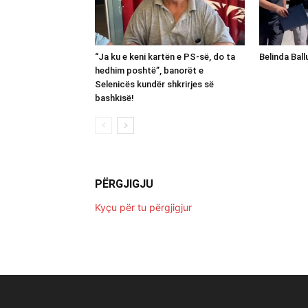
“Ja ku e keni kartën e PS-së, do ta
Belinda Bal
hedhim poshtë”, banorët e
Selenicës kundër shkrirjes së
bashkisë!
PËRGJIGJU
Kyçu për tu përgjigjur