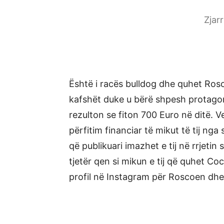
Zjar
Është i racës bulldog dhe quhet Rosc
kafshët duke u bërë shpesh protagoni
rezulton se fiton 700 Euro në ditë. 
përfitim financiar të mikut të tij ng
që publikuari imazhet e tij në rrjetin
tjetër qen si mikun e tij që quhet Coc
profil në Instagram për Roscoen dhe