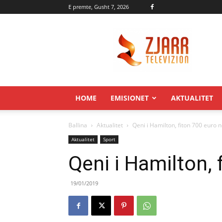
E premte, Gusht 7, 2026
Zjarr.tv
HOME
EMISIONET
AKTUALITET
Ballina
Aktualitet
Qeni i Hamilton, fiton 700 euro n
Aktualitet
Sport
Qeni i Hamilton, 
19/01/2019