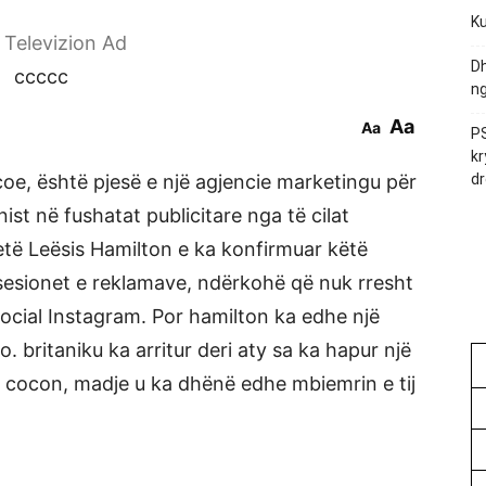
Ku
r Televizion Ad
Dh
ccccc
ng
Aa
Aa
PS
kr
oe, është pjesë e një agjencie marketingu për
dr
st në fushatat publicitare nga të cilat
Vetë Leësis Hamilton e ka konfirmuar këtë
a sesionet e reklamave, ndërkohë që nuk rresht
 social Instagram. Por hamilton ka edhe një
o. britaniku ka arritur deri aty sa ka hapur një
 cocon, madje u ka dhënë edhe mbiemrin e tij