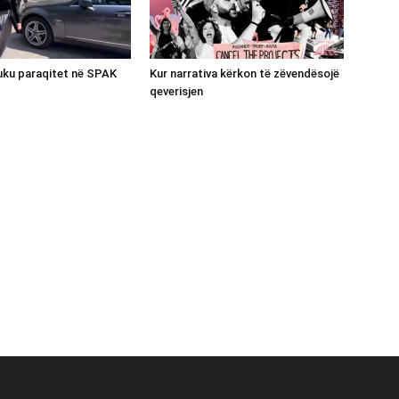
luku paraqitet në SPAK
Kur narrativa kërkon të zëvendësojë
qeverisjen