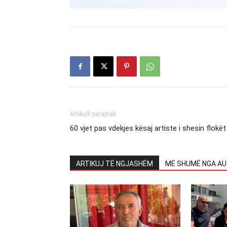
Artikulli paraprak
60 vjet pas vdekjes kësaj artiste i shesin flokët
ARTIKUJ TË NGJASHËM
MË SHUMË NGA AU