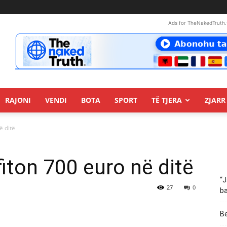
Ads for TheNakedTruth.
RAJONI
VENDI
BOTA
SPORT
TË TJERA
ZJARR 
ë ditë
fiton 700 euro në ditë
“J
27
0
ba
Be