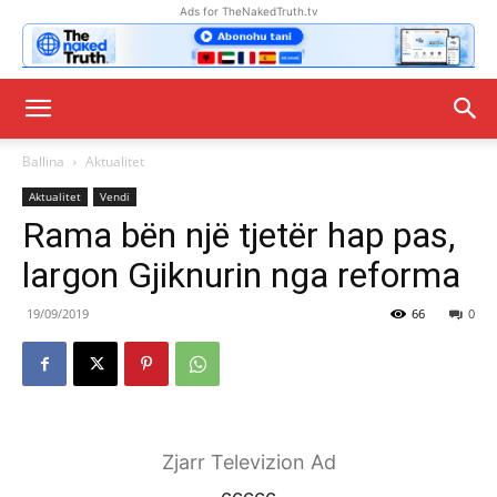
Ads for TheNakedTruth.tv
Ballina
Aktualitet
Aktualitet
Vendi
Rama bën një tjetër hap pas,
largon Gjiknurin nga reforma
19/09/2019
66
0
Zjarr Televizion Ad
ccccc