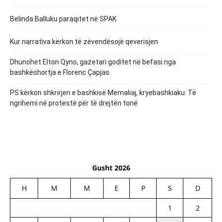
Belinda Balluku paraqitet në SPAK
Kur narrativa kërkon të zëvendësojë qeverisjen
Dhunohet Elton Qyno, gazetari goditet në befasi nga
bashkëshortja e Florenc Çapjas
PS kërkon shkrirjen e bashkisë Memaliaj, kryebashkiaku: Të
ngrihemi në protestë për të drejtën tonë
Gusht 2026
H
M
M
E
P
S
D
1
2