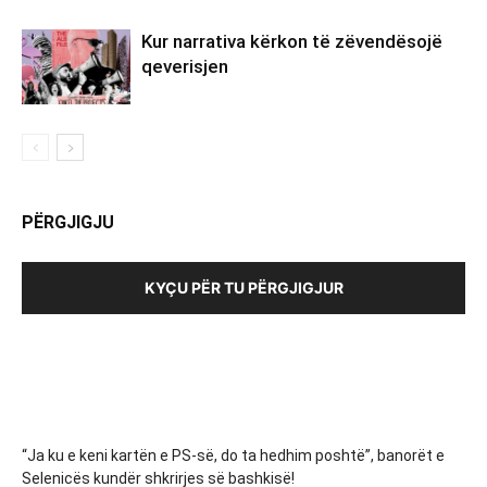
Kur narrativa kërkon të zëvendësojë
qeverisjen
PËRGJIGJU
KYÇU PËR TU PËRGJIGJUR
“Ja ku e keni kartën e PS-së, do ta hedhim poshtë”, banorët e
Selenicës kundër shkrirjes së bashkisë!