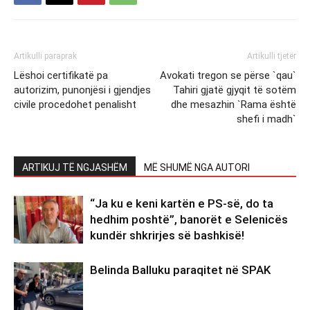
Artikulli paraprak
Artikulli tjetër
Lëshoi certifikatë pa
Avokati tregon se përse `qau`
autorizim, punonjësi i gjendjes
Tahiri gjatë gjyqit të sotëm
civile procedohet penalisht
dhe mesazhin `Rama është
shefi i madh`
ARTIKUJ TË NGJASHËM
MË SHUMË NGA AUTORI
“Ja ku e keni kartën e PS-së, do ta
hedhim poshtë”, banorët e Selenicës
kundër shkrirjes së bashkisë!
Belinda Balluku paraqitet në SPAK