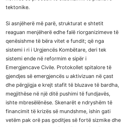
tektonike.
Si asnjëherë më parë, strukturat e shtetit
reaguan menjëherë edhe falë riorganizimeve të
qenësishme të bëra vitet e fundit; që nga
sistemi i ri i Urgjencës Kombëtare, deri tek
sistemi ende në reformim e sipër i
Emergjencave Civile. Protokollet spitalore të
gjendjes së emergjencës u aktivizuan në çast
dhe përgjigja e krejt stafit të bluzave të bardha,
megjithëse në një ditë pushimi të fundjavës,
ishte mbresëlënëse. Skenarët e ndryshëm të
financimit të krizës së mundshme, ishin gati
vetëm pak orë pas goditjes së fortë sizmike dhe