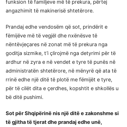
funksion të familjeve më të prekura, përtej
angazhimit të makinerisë shtetërore.
Prandaj edhe vendosëm që sot, prindërit e
fëmijëve më të vegjël dhe nxënësve të
nëntëvjeçares në zonat më të prekura nga
goditja sizmike, t’i çlirojmë nga detyrimi për të
ardhur në zyra e në vendet e tyre të punës në
administratën shtetërore, në mënyrë që ata të
rrinë edhe një ditë të plotë me fëmijët e tyre,
për të cilët dita e çerdhes, kopshtit e shkollës u
bë ditë pushimi.
Sot për Shqipërinë nis një ditë e zakonshme si
të gjitha të tjerat dhe prandaj edhe unë,