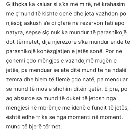
Gjithçka ka kaluar si s’ka më mirë, në krahasim
me ç’mund të kishte qenë dhe jeta vazhdon po
njësoj; askush s’e di çfarë na rezervon fati apo
natyra, sepse siç nuk ka mundur të parashikojë
dot tërmetet, dija njerëzore s’ka mundur ende të
parashikojë kohëzgjatjen e jetës sonë. Por ne
çohemi çdo mëngjes e vazhdojmë rrugën e
jetës, pa menduar se atë ditë mund të na ndalë
zemra dhe biem të flemë çdo natë, pa menduar
se mund të mos e shohim ditën tjetër. E pra, po
aq absurde sa mund të duket të jetosh nga
mëngjesi në mbrëmje me idenë e fundit të jetës,
është edhe frika se nga momenti në moment,
mund të bjerë tërmet.