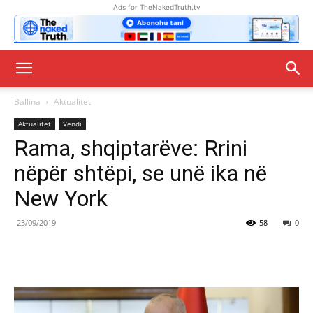
Ads for TheNakedTruth.tv
Ballina
Aktualitet
Aktualitet
Vendi
Rama, shqiptarëve: Rrini
nëpër shtëpi, se unë ika në
New York
23/09/2019
58
0