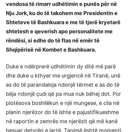
vendosa të rimarr udhëtimin e punës për në
Nju Jork, ku do të takohem me Presidentin e
Shteteve të Bashkuara e me të tjerë kryetarë
shtetesh e qeverish apo personalitete me
rëndësi, si edhe do të flas në emër të
Shqipërisë në Kombet e Bashkuara.
Duke e ndërprerë udhëtimin dy ditë më parë
dhe duke u kthyer me urgjencë në Tiranë, unë
as do të parandaloja ndonjë tërmet e as do të
bëja ndonjë çudi që pa mua nuk bëhej dot. Por
plotësova boshllëkun e një mungese, e cila në
planin njerëzor do të ishte e pajustifikueshme
në raportin e zemrës me njerëzit që më kanë
besuar detyrën e lartë. Tanimë është momenti,