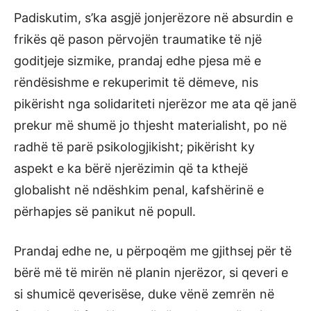
Padiskutim, s’ka asgjë jonjerëzore në absurdin e
frikës që pason përvojën traumatike të një
goditjeje sizmike, prandaj edhe pjesa më e
rëndësishme e rekuperimit të dëmeve, nis
pikërisht nga solidariteti njerëzor me ata që janë
prekur më shumë jo thjesht materialisht, po në
radhë të parë psikologjikisht; pikërisht ky
aspekt e ka bërë njerëzimin që ta kthejë
globalisht në ndëshkim penal, kafshërinë e
përhapjes së panikut në popull.
Prandaj edhe ne, u përpoqëm me gjithsej për të
bërë më të mirën në planin njerëzor, si qeveri e
si shumicë qeverisëse, duke vënë zemrën në