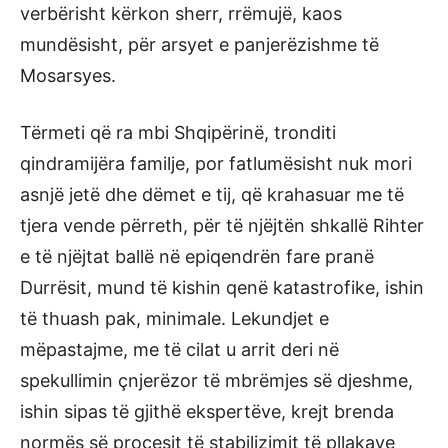
verbërisht kërkon sherr, rrëmujë, kaos
mundësisht, për arsyet e panjerëzishme të
Mosarsyes.
Tërmeti që ra mbi Shqipërinë, tronditi
qindramijëra familje, por fatlumësisht nuk mori
asnjë jetë dhe dëmet e tij, që krahasuar me të
tjera vende përreth, për të njëjtën shkallë Rihter
e të njëjtat ballë në epiqendrën fare pranë
Durrësit, mund të kishin qenë katastrofike, ishin
të thuash pak, minimale. Lekundjet e
mëpastajme, me të cilat u arrit deri në
spekullimin çnjerëzor të mbrëmjes së djeshme,
ishin sipas të gjithë ekspertëve, krejt brenda
normës së procesit të stabilizimit të pllakave