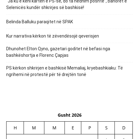
“Ja ku e keni kartën e PS-së, do ta hedhim poshtë”, banorët e
Selenicës kundër shkrirjes së bashkisë!
Belinda Balluku paraqitet në SPAK
Kur narrativa kërkon të zëvendësojë qeverisjen
Dhunohet Elton Qyno, gazetari goditet në befasi nga
bashkëshortja e Florenc Çapjas
PS kërkon shkrirjen e bashkisë Memaliaj, kryebashkiaku: Të
ngrihemi në protestë për të drejtën tonë
Gusht 2026
H
M
M
E
P
S
D