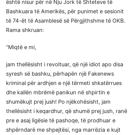
është nisur për në Nju Jork të Shteteve të
Bashkuara të Amerikës, për punimet e sesionit
të 74-ët të Asamblesë së Përgjithshme të OKB.
Rama shkruan:
“Miqtë e mi,
jam thellësisht i revoltuar, që një idiot apo disa
syresh së bashku, përhapën një Fakenews
kriminal për ardhjen e një tërmeti shkatërrues
dhe kallën mbrëmë panikun në shpirtin e
shumëkujt prej jush! Po njëkohësisht, jam
thellësisht i keqardhur, që shumë prej jush, ranë
pre e asaj ligësie të pashoqe, të prodhuar e
shpërndarë me shpejtësi, nga marrëzia e kujt