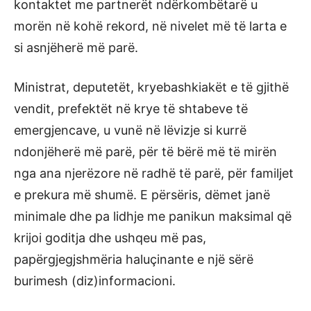
kontaktet me partnerët ndërkombëtarë u
morën në kohë rekord, në nivelet më të larta e
si asnjëherë më parë.
Ministrat, deputetët, kryebashkiakët e të gjithë
vendit, prefektët në krye të shtabeve të
emergjencave, u vunë në lëvizje si kurrë
ndonjëherë më parë, për të bërë më të mirën
nga ana njerëzore në radhë të parë, për familjet
e prekura më shumë. E përsëris, dëmet janë
minimale dhe pa lidhje me panikun maksimal që
krijoi goditja dhe ushqeu më pas,
papërgjegjshmëria haluçinante e një sërë
burimesh (diz)informacioni.