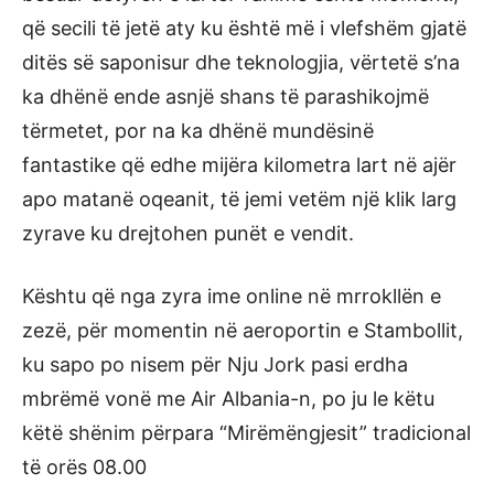
që secili të jetë aty ku është më i vlefshëm gjatë
ditës së saponisur dhe teknologjia, vërtetë s’na
ka dhënë ende asnjë shans të parashikojmë
tërmetet, por na ka dhënë mundësinë
fantastike që edhe mijëra kilometra lart në ajër
apo matanë oqeanit, të jemi vetëm një klik larg
zyrave ku drejtohen punët e vendit.
Kështu që nga zyra ime online në mrrokllën e
zezë, për momentin në aeroportin e Stambollit,
ku sapo po nisem për Nju Jork pasi erdha
mbrëmë vonë me Air Albania-n, po ju le këtu
këtë shënim përpara “Mirëmëngjesit” tradicional
të orës 08.00