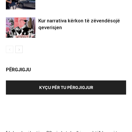
Kur narrativa kërkon të zëvendësojë
qeverisjen
PËRGJIGJU
KYÇU PËR TU PËRGJIGJUR