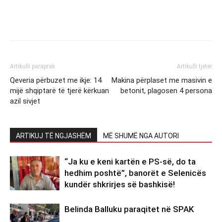
Artikulli paraprak
Artikulli tjetër
Qeveria përbuzet me ikje: 14
Makina përplaset me masivin e
mijë shqiptarë të tjerë kërkuan
betonit, plagosen 4 persona
azil sivjet
ARTIKUJ TË NGJASHËM
MË SHUMË NGA AUTORI
“Ja ku e keni kartën e PS-së, do ta
hedhim poshtë”, banorët e Selenicës
kundër shkrirjes së bashkisë!
Belinda Balluku paraqitet në SPAK