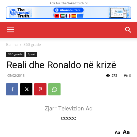
Ads for TheNakedTruth.tv
Ballina
360 grade
360 grade
Sport
Reali dhe Ronaldo në krizë
05/02/2018
273
0
Zjarr Televizion Ad
ccccc
Aa
Aa