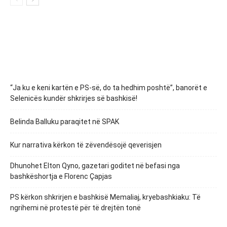
“Ja ku e keni kartën e PS-së, do ta hedhim poshtë”, banorët e
Selenicës kundër shkrirjes së bashkisë!
Belinda Balluku paraqitet në SPAK
Kur narrativa kërkon të zëvendësojë qeverisjen
Dhunohet Elton Qyno, gazetari goditet në befasi nga
bashkëshortja e Florenc Çapjas
PS kërkon shkrirjen e bashkisë Memaliaj, kryebashkiaku: Të
ngrihemi në protestë për të drejtën tonë