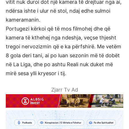
vitit nuk duroi dot një kamera të drejtuar nga ai,
ndërsa ishte i ulur në stol, ndaj edhe sulmoi
kameramanin.
Portugezi kërkoi që të mos filmohej dhe që
kamera të kthehej nga ndeshja, veçse thjesht
tregoi nervozizmin që e ka përfshirë. Me vetëm
8 gola deri tani, ai po luan sezonin më të dobët
në La Liga, dhe po ashtu Reali nuk duket më
mirë sesa ylli kryesor i tij.
Zjarr Tv Ad