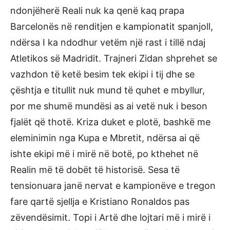
ndonjëherë Reali nuk ka qenë kaq prapa
Barcelonës në renditjen e kampionatit spanjoll,
ndërsa I ka ndodhur vetëm një rast i tillë ndaj
Atletikos së Madridit. Trajneri Zidan shprehet se
vazhdon të ketë besim tek ekipi i tij dhe se
çështja e titullit nuk mund të quhet e mbyllur,
por me shumë mundësi as ai vetë nuk i beson
fjalët që thotë. Kriza duket e plotë, bashkë me
eleminimin nga Kupa e Mbretit, ndërsa ai që
ishte ekipi më i mirë në botë, po kthehet në
Realin më të dobët të historisë. Sesa të
tensionuara janë nervat e kampionëve e tregon
fare qartë sjellja e Kristiano Ronaldos pas
zëvendësimit. Topi i Artë dhe lojtari më i mirë i