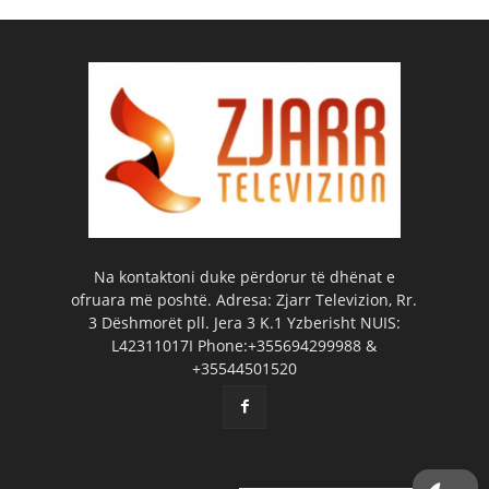
Na kontaktoni duke përdorur të dhënat e
ofruara më poshtë. Adresa: Zjarr Televizion, Rr.
3 Dëshmorët pll. Jera 3 K.1 Yzberisht NUIS:
L42311017I Phone:+355694299988 &
+35544501520