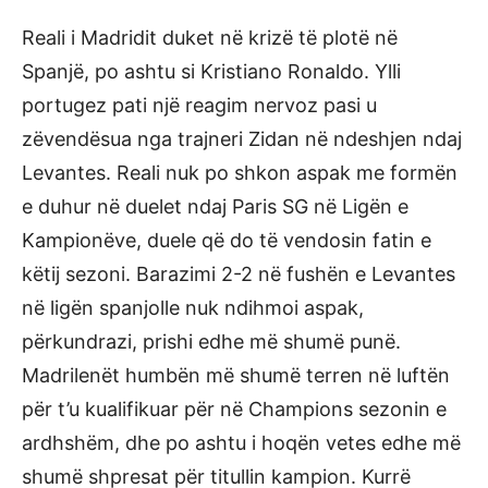
Reali i Madridit duket në krizë të plotë në
Spanjë, po ashtu si Kristiano Ronaldo. Ylli
portugez pati një reagim nervoz pasi u
zëvendësua nga trajneri Zidan në ndeshjen ndaj
Levantes. Reali nuk po shkon aspak me formën
e duhur në duelet ndaj Paris SG në Ligën e
Kampionëve, duele që do të vendosin fatin e
këtij sezoni. Barazimi 2-2 në fushën e Levantes
në ligën spanjolle nuk ndihmoi aspak,
përkundrazi, prishi edhe më shumë punë.
Madrilenët humbën më shumë terren në luftën
për t’u kualifikuar për në Champions sezonin e
ardhshëm, dhe po ashtu i hoqën vetes edhe më
shumë shpresat për titullin kampion. Kurrë