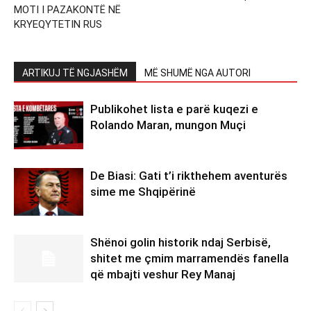
MOTI I PAZAKONTË NË
KRYEQYTETIN RUS
ARTIKUJ TË NGJASHËM
MË SHUMË NGA AUTORI
Publikohet lista e parë kuqezi e
Rolando Maran, mungon Muçi
De Biasi: Gati t’i rikthehem aventurës
sime me Shqipërinë
Shënoi golin historik ndaj Serbisë,
shitet me çmim marramendës fanella
që mbajti veshur Rey Manaj