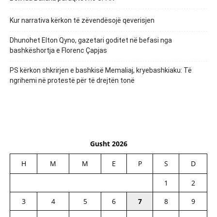
Kur narrativa kërkon të zëvendësojë qeverisjen
Dhunohet Elton Qyno, gazetari goditet në befasi nga
bashkëshortja e Florenc Çapjas
PS kërkon shkrirjen e bashkisë Memaliaj, kryebashkiaku: Të
ngrihemi në protestë për të drejtën tonë
Gusht 2026
H
M
M
E
P
S
D
1
2
3
4
5
6
7
8
9