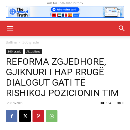
Ads for TheNakedTruth.tv
Ballina
360 grade
360 grade
Aktualitet
REFORMA ZGJEDHORE,
GJIKNURI I HAP RRUGË
DIALOGUT GATI TË
RISHIKOJ POZICIONIN TIM
20/09/2019
164
0