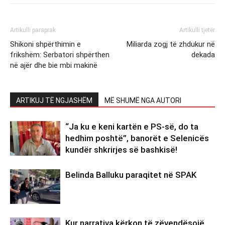
Artikulli paraprak
Artikulli tjetër
Shikoni shpërthimin e
Miliarda zogj të zhdukur në
frikshëm: Serbatori shpërthen
dekada
në ajër dhe bie mbi makinë
ARTIKUJ TË NGJASHËM
MË SHUMË NGA AUTORI
“Ja ku e keni kartën e PS-së, do ta
hedhim poshtë”, banorët e Selenicës
kundër shkrirjes së bashkisë!
Belinda Balluku paraqitet në SPAK
Kur narrativa kërkon të zëvendësojë