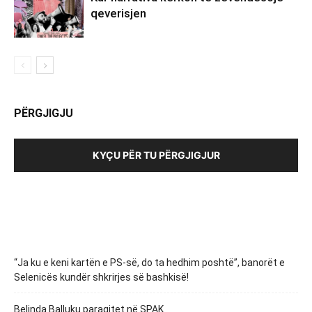
qeverisjen
PËRGJIGJU
KYÇU PËR TU PËRGJIGJUR
“Ja ku e keni kartën e PS-së, do ta hedhim poshtë”, banorët e
Selenicës kundër shkrirjes së bashkisë!
Belinda Balluku paraqitet në SPAK