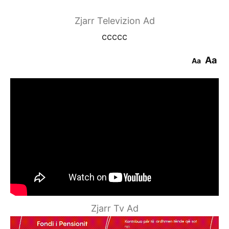
Zjarr Televizion Ad
ccccc
Aa
Aa
Zjarr Tv Ad