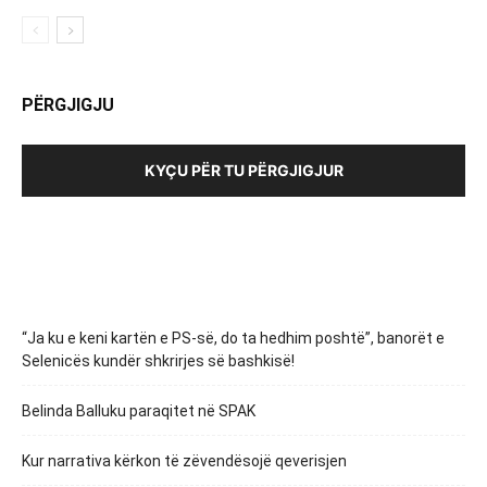
PËRGJIGJU
KYÇU PËR TU PËRGJIGJUR
“Ja ku e keni kartën e PS-së, do ta hedhim poshtë”, banorët e
Selenicës kundër shkrirjes së bashkisë!
Belinda Balluku paraqitet në SPAK
Kur narrativa kërkon të zëvendësojë qeverisjen