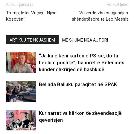
Artikulli paraprak
Artikulli tjetër
Trump, letër Vuçiçit: Njihni
Valverde zbulon gjendjen
Kosovën!
shëndetësore të Leo Messit
ARTIKUJ TË NGJASHËM
MË SHUMË NGA AUTORI
“Ja ku e keni kartën e PS-së, do ta
hedhim poshtë”, banorët e Selenicës
kundër shkrirjes së bashkisë!
Belinda Balluku paraqitet në SPAK
Kur narrativa kërkon të zëvendësojë
qeverisjen