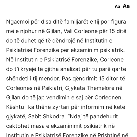
Aa
Aa
Ngacmoi për disa ditë familjarët e tij por figura
më e njohur në Gjilan, Vali Corleone për 15 ditë
do të duhet që të qëndrojë në Institutin e
Psikiatrisë Forenzike për ekzaminim psikiatrik.
Në Institutin e Psikiatrisë Forenzike, Corleone
do t’i kryejë të gjitha analizat për tu parë qartë
shëndeti i tij mendor. Pas qëndrimit 15 ditor të
Corleones në Psikiatri, Gjykata Themelore në
Gjilan do të jap vendimin e saj për Corleonen.
Kështu i ka thënë zyrtari për informim në këtë
gjykatë, Sabit Shkodra. “Ndaj të pandehurit
caktohet masa e ekzaminimit psikiatrik në
Institutin e Psikiatrisë Forenzike në Prishtinë në