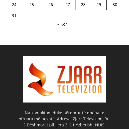
24
25
26
27
28
29
30
31
« Kor
Na kontaktoni duke përdorur të dhënat e
ofruara më poshtë. Adresa: Zjarr Televizion, Rr.
3 Dëshmorët pll. Jera 3 K.1 Yzberisht NUIS: