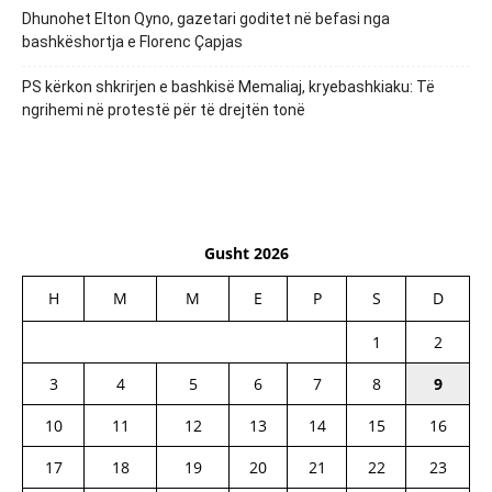
Dhunohet Elton Qyno, gazetari goditet në befasi nga
bashkëshortja e Florenc Çapjas
PS kërkon shkrirjen e bashkisë Memaliaj, kryebashkiaku: Të
ngrihemi në protestë për të drejtën tonë
Gusht 2026
H
M
M
E
P
S
D
1
2
3
4
5
6
7
8
9
10
11
12
13
14
15
16
17
18
19
20
21
22
23