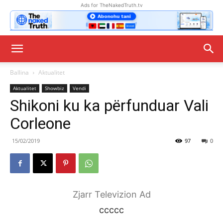
Ads for TheNakedTruth.tv
Ballina
Aktualitet
Aktualitet
Showbiz
Vendi
Shikoni ku ka përfunduar Vali
Corleone
15/02/2019
97
0
Zjarr Televizion Ad
ccccc