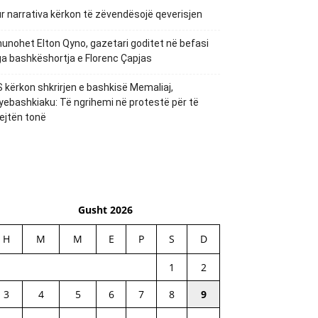
r narrativa kërkon të zëvendësojë qeverisjen
unohet Elton Qyno, gazetari goditet në befasi
a bashkëshortja e Florenc Çapjas
 kërkon shkrirjen e bashkisë Memaliaj,
yebashkiaku: Të ngrihemi në protestë për të
ejtën tonë
Gusht 2026
H
M
M
E
P
S
D
1
2
3
4
5
6
7
8
9