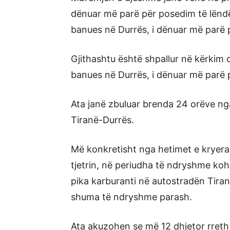
dënuar më parë për posedim të lëndë
banues në Durrës, i dënuar më parë p
Gjithashtu është shpallur në kërkim 
banues në Durrës, i dënuar më parë p
Ata janë zbuluar brenda 24 orëve ng
Tiranë-Durrës.
Më konkretisht nga hetimet e kryera,
tjetrin, në periudha të ndryshme ko
pika karburanti në autostradën Tiranë
shuma të ndryshme parash.
Ata akuzohen se më 12 dhjetor rreth