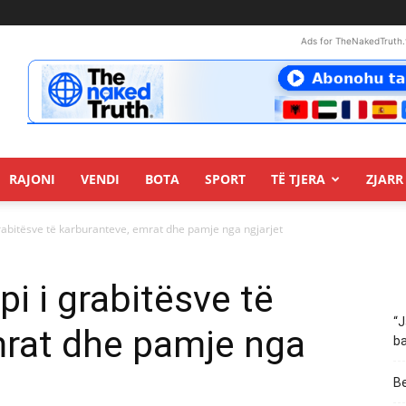
Ads for TheNakedTruth.
RAJONI
VENDI
BOTA
SPORT
TË TJERA
ZJARR 
rabitësve të karburanteve, emrat dhe pamje nga ngjarjet
i i grabitësve të
“J
mrat dhe pamje nga
ba
Be