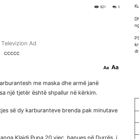
Ku
821
0
Dh
ng
PS
r Televizion Ad
kr
dr
ccccc
Aa
Aa
 karburantesh me maska dhe armë janë
sa një tjetër është shpallur në kërkim.
itjes së dy karburanteve brenda pak minutave
nga Klajdi Pupa 20 vjeç, banues në Durrës, i