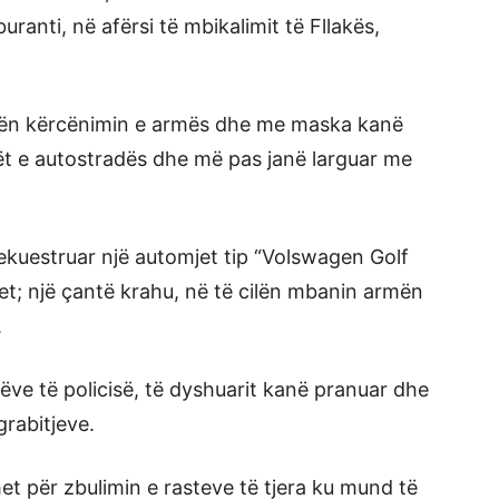
uranti, në afërsi të mbikalimit të Fllakës,
nën kërcënimin e armës dhe me maska kanë
ët e autostradës dhe më pas janë larguar me
sekuestruar një automjet tip “Volswagen Golf
jet; një çantë krahu, në të cilën mbanin armën
.
ëve të policisë, të dyshuarit kanë pranuar dhe
rabitjeve.
et për zbulimin e rasteve të tjera ku mund të