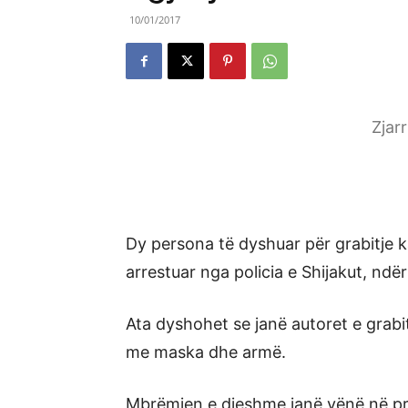
10/01/2017
Zjar
Dy persona të dyshuar për grabitje
arrestuar nga policia e Shijakut, ndër
Ata dyshohet se janë autoret e grab
me maska dhe armë.
Mbrëmjen e djeshme janë vënë në pra