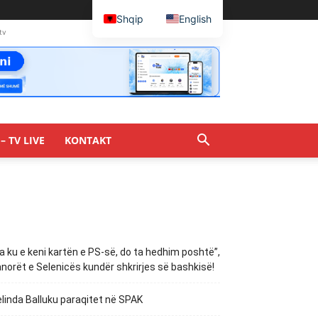
Shqip
English
tv
– TV LIVE
KONTAKT
a ku e keni kartën e PS-së, do ta hedhim poshtë”,
norët e Selenicës kundër shkrirjes së bashkisë!
linda Balluku paraqitet në SPAK