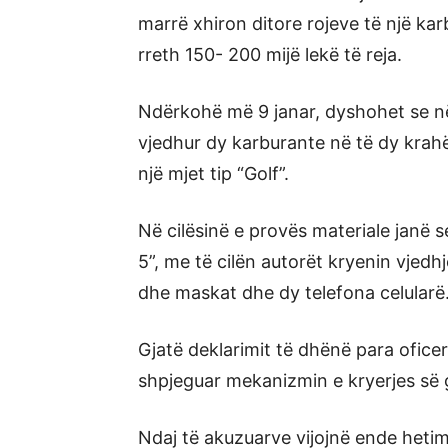
marrë xhiron ditore rojeve të një karb
rreth 150- 200 mijë lekë të reja.
Ndërkohë më 9 janar, dyshohet se 
vjedhur dy karburante në të dy krah
një mjet tip “Golf”.
Në cilësinë e provës materiale janë 
5”, me të cilën autorët kryenin vjedh
dhe maskat dhe dy telefona celularë
Gjatë deklarimit të dhënë para oficer
shpjeguar mekanizmin e kryerjes së g
Ndaj të akuzuarve vijojnë ende hetim