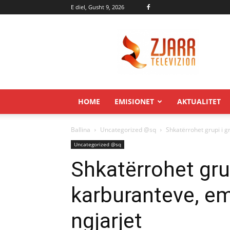
E diel, Gusht 9, 2026
Zjarr.tv
HOME
EMISIONET
AKTUALITET
Ballina
Uncategorized @sq
Shkatërrohet grupi i g
Uncategorized @sq
Shkatërrohet grup
karburanteve, e
ngjarjet