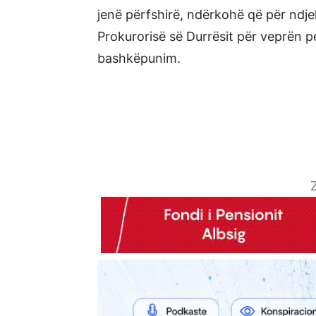
jenë përfshirë, ndërkohë që për ndjek
Prokurorisë së Durrësit për veprën p
bashkëpunim.
Z