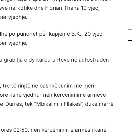
ve narkotike dhe Florian Thana 19 vjeç,
ër vjedhje.
dhe po punohet për kapjen e B.K., 20 vjeç,
ër vjedhje.
a grabitja e dy karburanteve në autostradën
 tre të rinjtë në bashkëpunim me njëri-
hore kanë vjedhur nën kërcënimin e armëve
-Durrës, tek “Mbikalimi i Fllakës”, duke marrë
 orës 02:50, nën kërcënimin e armës i kanë