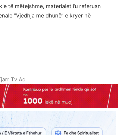
je të mëtejshme, materialet i’u referuan
enale “Vjedhja me dhunë” e kryer në
jarr Tv Ad