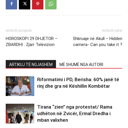
Artikulli paraprak
Artikulli tjetër
HOROSKOPI 29 DHJETOR –
Shkruaje në Akull – Hidden
ZBARDHI : Zjarr Televizion
camera- Can you take it ?
ARTIKUJ TË NGJASHËM
MË SHUMË NGA AUTORI
Riformatimi i PD, Berisha: 60% janë të
rinj dhe gra në Këshillin Kombëtar
Tirana “zien” nga protestat/ Rama
udhëton në Zvicër, Ermal Dredha i
mban valixhen