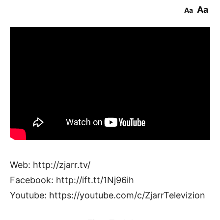
Aa
Aa
Web: http://zjarr.tv/
Facebook: http://ift.tt/1Nj96ih
Youtube: https://youtube.com/c/ZjarrTelevizion