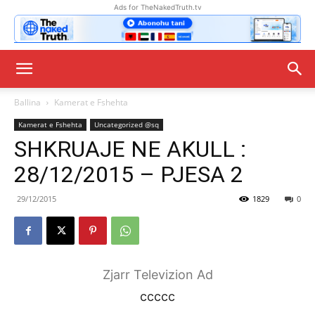
Ads for TheNakedTruth.tv
Ballina
Kamerat e Fshehta
Kamerat e Fshehta
Uncategorized @sq
SHKRUAJE NE AKULL :
28/12/2015 – PJESA 2
29/12/2015
1829
0
Zjarr Televizion Ad
ccccc