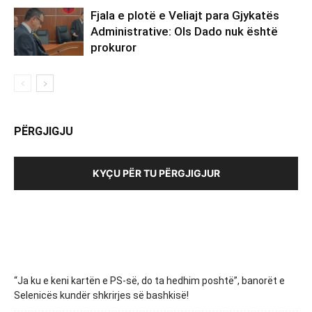
Fjala e plotë e Veliajt para Gjykatës
Administrative: Ols Dado nuk është
prokuror
PËRGJIGJU
KYÇU PËR TU PËRGJIGJUR
“Ja ku e keni kartën e PS-së, do ta hedhim poshtë”, banorët e
Selenicës kundër shkrirjes së bashkisë!