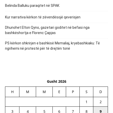
Belinda Balluku paraqitet në SPAK
Kur narrativa kërkon të zëvendësojë qeverisjen
Dhunohet Elton Qyno, gazetari goditet në befasi nga
bashkëshortja e Florenc Çapjas
PS kërkon shkrirjen e bashkisë Memaliaj, kryebashkiaku: Të
ngrihemi në protestë për të drejtën tonë
Gusht 2026
H
M
M
E
P
S
D
1
2
3
4
5
6
7
8
9