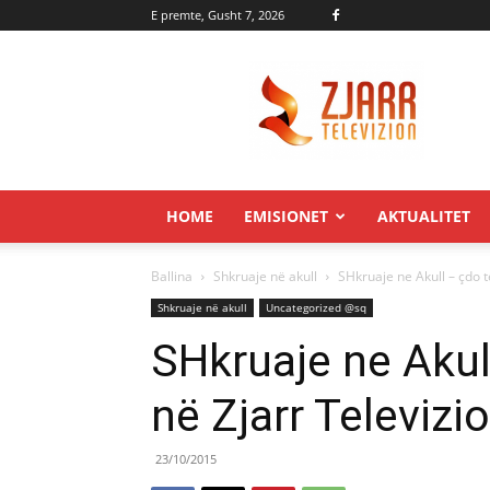
E premte, Gusht 7, 2026
Zjarr.tv
HOME
EMISIONET
AKTUALITET
Ballina
Shkruaje në akull
SHkruaje ne Akull – çdo t
Shkruaje në akull
Uncategorized @sq
SHkruaje ne Akul
në Zjarr Televizi
23/10/2015