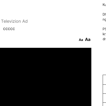
Ku
Dh
ng
r Televizion Ad
ccccc
PS
kr
Aa
dr
Aa