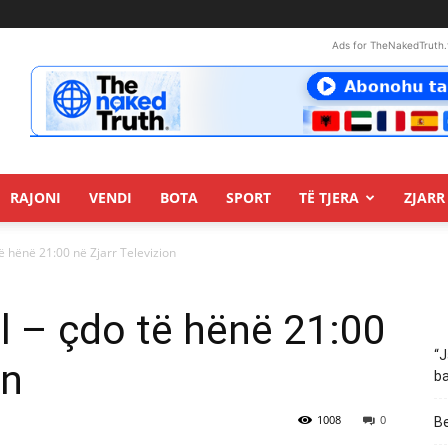
Ads for TheNakedTruth.
RAJONI
VENDI
BOTA
SPORT
TË TJERA
ZJARR 
ë hënë 21:00 në Zjarr Televizion
l – çdo të hënë 21:00
“J
on
ba
1008
0
Be