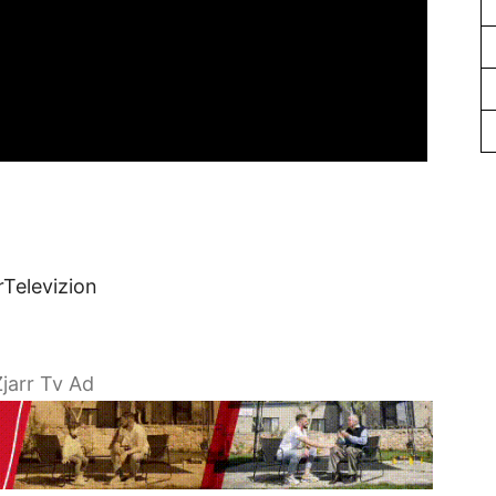
rTelevizion
jarr Tv Ad