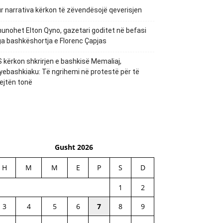
r narrativa kërkon të zëvendësojë qeverisjen
unohet Elton Qyno, gazetari goditet në befasi
a bashkëshortja e Florenc Çapjas
 kërkon shkrirjen e bashkisë Memaliaj,
yebashkiaku: Të ngrihemi në protestë për të
ejtën tonë
Gusht 2026
H
M
M
E
P
S
D
1
2
3
4
5
6
7
8
9