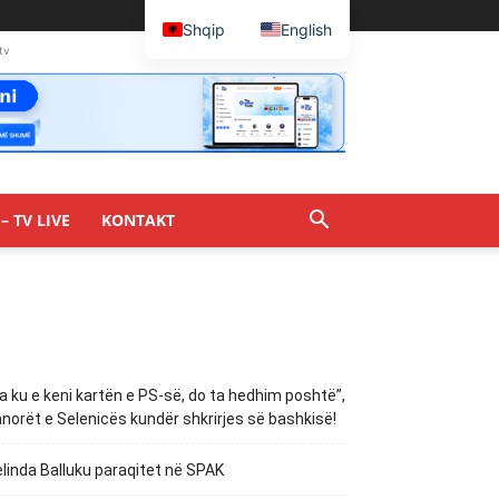
Shqip
English
tv
– TV LIVE
KONTAKT
a ku e keni kartën e PS-së, do ta hedhim poshtë”,
norët e Selenicës kundër shkrirjes së bashkisë!
linda Balluku paraqitet në SPAK