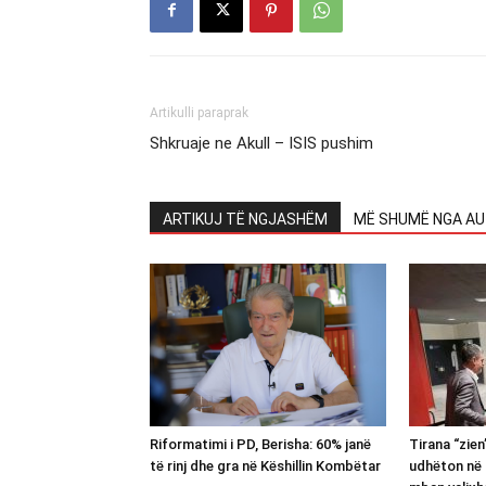
Artikulli paraprak
Shkruaje ne Akull – ISIS pushim
ARTIKUJ TË NGJASHËM
MË SHUMË NGA AU
Riformatimi i PD, Berisha: 60% janë
Tirana “zie
të rinj dhe gra në Këshillin Kombëtar
udhëton në 