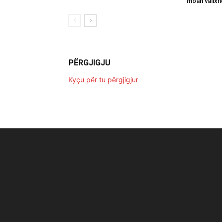
mban valixh
PËRGJIGJU
Kyçu për tu përgjigjur