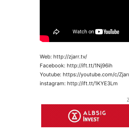
Web: http://zjarr.tv/
Facebook: http://ift.tt/1Nj96ih
Youtube: https://youtube.com/c/Zjar
instagram: http://ift.tt/1KYE3Lm
Z