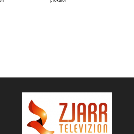
en
prokuror