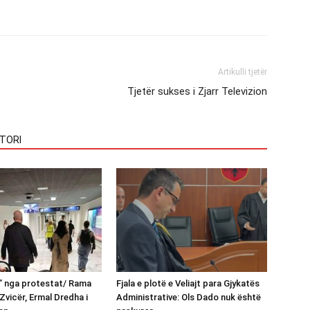
Artikulli tjetër
Tjetër sukses i Zjarr Televizion
TORI
n” nga protestat/ Rama
Fjala e plotë e Veliajt para Gjykatës
Zvicër, Ermal Dredha i
Administrative: Ols Dado nuk është