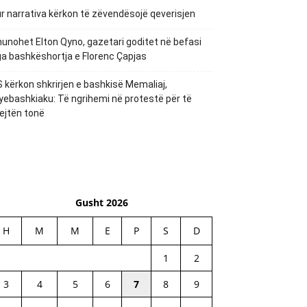
r narrativa kërkon të zëvendësojë qeverisjen
unohet Elton Qyno, gazetari goditet në befasi
a bashkëshortja e Florenc Çapjas
 kërkon shkrirjen e bashkisë Memaliaj,
yebashkiaku: Të ngrihemi në protestë për të
ejtën tonë
Gusht 2026
H
M
M
E
P
S
D
1
2
3
4
5
6
7
8
9