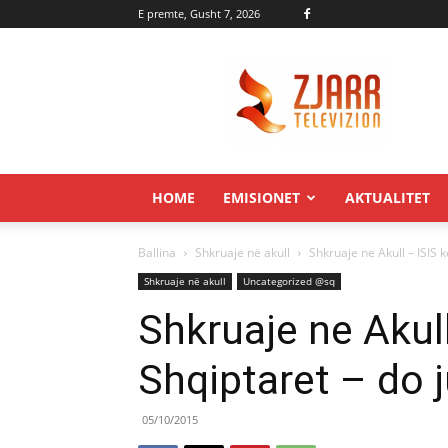
E premte, Gusht 7, 2026
Zjarr.tv
HOME
EMISIONET
AKTUALITET
Ballina
Shkruaje në akull
Shkruaje ne Akull – ISIS 
Shkruaje në akull
Uncategorized @sq
Shkruaje ne Akul
Shqiptaret – do 
05/10/2015