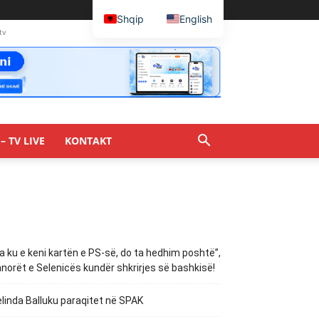
Shqip
English
tv
– TV LIVE
KONTAKT
a ku e keni kartën e PS-së, do ta hedhim poshtë”,
norët e Selenicës kundër shkrirjes së bashkisë!
linda Balluku paraqitet në SPAK