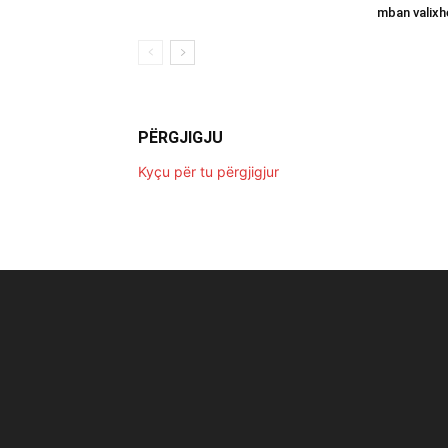
mban valixh
PËRGJIGJU
Kyçu për tu përgjigjur