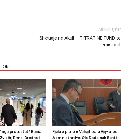
Artikulli tjetër
Shkruaje ne Akull – TITRAT NE FUND te
emisionit
TORI
n” nga protestat/ Rama
Fjala e plotë e Veliajt para Gjykatës
Zvicër, Ermal Dredha i
Administrative: Ols Dado nuk është