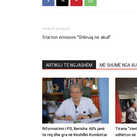
Artikulli paraprak
Starton emisioni “Shkruaj në akull”
ARTIKUJ TË NGJASHËM
MË SHUMË NGA AU
Riformatimi i PD, Berisha: 60% janë
Tirana “zie
të rinj dhe gra në Këshillin Kombëtar
udhëton në 