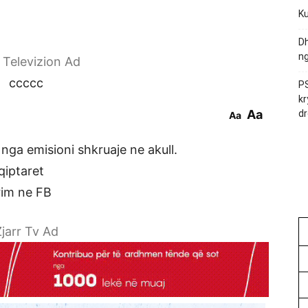
Ku
Dh
ng
r Televizion Ad
ccccc
PS
kr
Aa
dr
Aa
nga emisioni shkruaje ne akull.
qiptaret
rrim ne FB
jarr Tv Ad