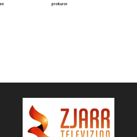
en
prokuror