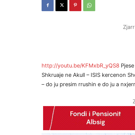
Zjar
http://youtu.be/KFMxbR_yQS8
Pjese 
Shkruaje ne Akull – ISIS kercenon Sh
– do ju presim rrushin e do ju a nxje
Z