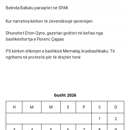
Belinda Balluku paraqitet në SPAK
Kur narrativa kërkon të zëvendësojë qeverisjen
Dhunohet Elton Qyno, gazetari goditet në befasi nga
bashkëshortja e Florenc Çapjas
PS kërkon shkrirjen e bashkisë Memaliaj, kryebashkiaku: Të
ngrihemi në protestë për të drejtën tonë
Gusht 2026
H
M
M
E
P
S
D
1
2
3
4
5
6
7
8
9