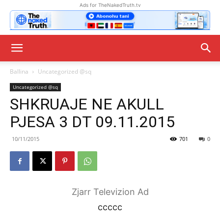
Ads for TheNakedTruth.tv
Ballina
Uncategorized @sq
Uncategorized @sq
SHKRUAJE NE AKULL
PJESA 3 DT 09.11.2015
10/11/2015
701
0
Zjarr Televizion Ad
ccccc