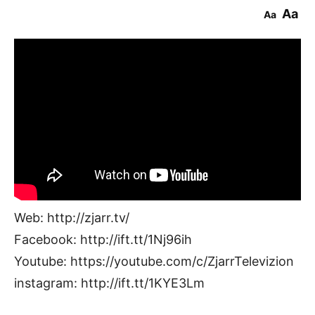
Aa
Aa
Web: http://zjarr.tv/
Facebook: http://ift.tt/1Nj96ih
Youtube: https://youtube.com/c/ZjarrTelevizion
instagram: http://ift.tt/1KYE3Lm