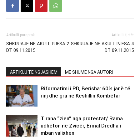
Artikulli paraprak
Artikulli tjetër
SHKRUAJE NE AKULL PJESA 2
SHKRUAJE NE AKULL PJESA 4
DT 09.11.2015
DT 09.11.2015
ARTIKUJ TË NGJASHËM
MË SHUMË NGA AUTORI
Riformatimi i PD, Berisha: 60% janë të
rinj dhe gra në Këshillin Kombëtar
Tirana “zien” nga protestat/ Rama
udhëton në Zvicër, Ermal Dredha i
mban valixhen