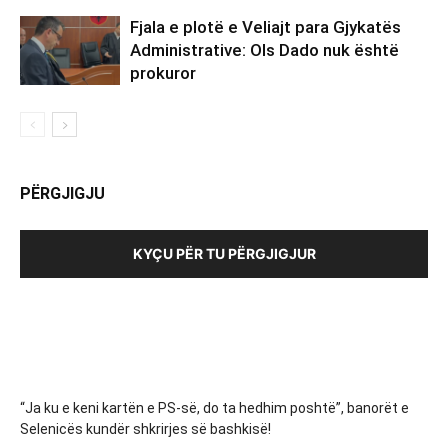
Fjala e plotë e Veliajt para Gjykatës
Administrative: Ols Dado nuk është
prokuror
PËRGJIGJU
KYÇU PËR TU PËRGJIGJUR
“Ja ku e keni kartën e PS-së, do ta hedhim poshtë”, banorët e
Selenicës kundër shkrirjes së bashkisë!