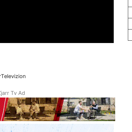
rTelevizion
jarr Tv Ad