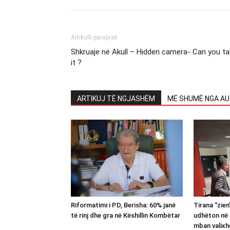
Artikulli paraprak
Shkruaje në Akull – Hidden camera- Can you t
it ?
ARTIKUJ TË NGJASHËM
MË SHUMË NGA AU
Riformatimi i PD, Berisha: 60% janë
Tirana “zie
të rinj dhe gra në Këshillin Kombëtar
udhëton në 
mban valixh