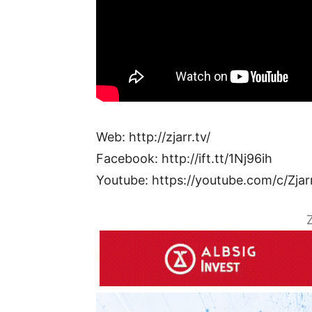
Web: http://zjarr.tv/
Facebook: http://ift.tt/1Nj96ih
Youtube: https://youtube.com/c/Zjar
Z