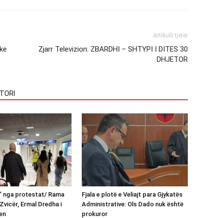
Artikulli tjetër
ake
Zjarr Televizion: ZBARDHI – SHTYPI I DITES 30
DHJETOR
TORI
n” nga protestat/ Rama
Fjala e plotë e Veliajt para Gjykatës
Zvicër, Ermal Dredha i
Administrative: Ols Dado nuk është
en
prokuror