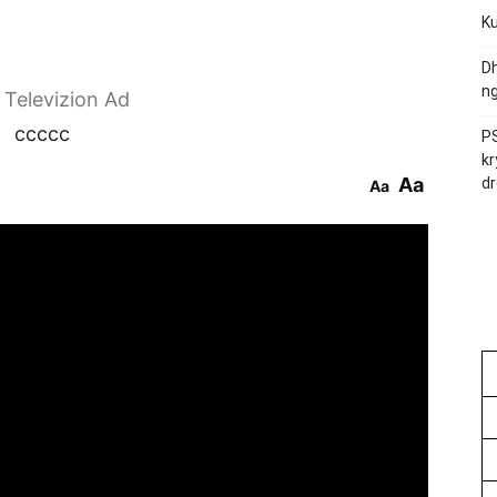
Ku
Dh
ng
r Televizion Ad
ccccc
PS
kr
Aa
dr
Aa