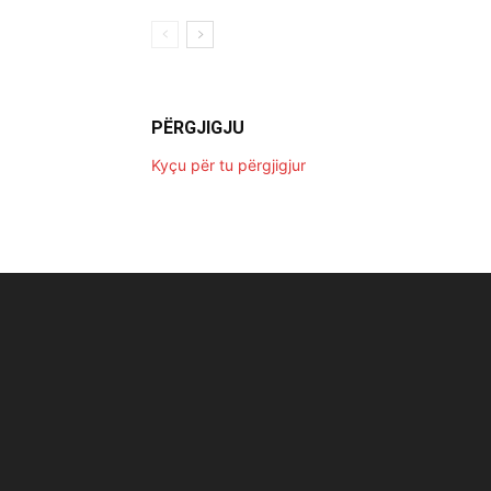
PËRGJIGJU
Kyçu për tu përgjigjur