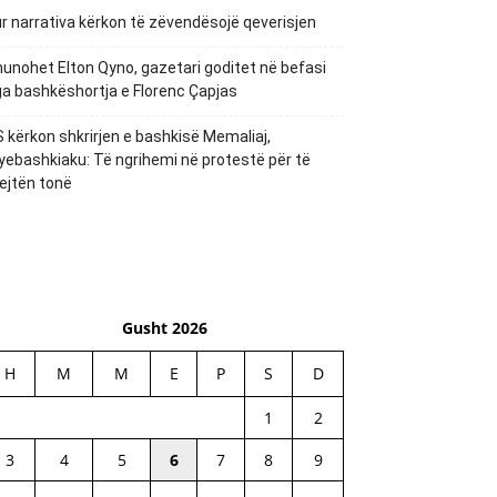
r narrativa kërkon të zëvendësojë qeverisjen
unohet Elton Qyno, gazetari goditet në befasi
a bashkëshortja e Florenc Çapjas
 kërkon shkrirjen e bashkisë Memaliaj,
yebashkiaku: Të ngrihemi në protestë për të
ejtën tonë
Gusht 2026
H
M
M
E
P
S
D
1
2
3
4
5
6
7
8
9