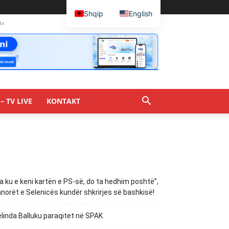
Shqip
English
tv
– TV LIVE
KONTAKT
a ku e keni kartën e PS-së, do ta hedhim poshtë”,
norët e Selenicës kundër shkrirjes së bashkisë!
linda Balluku paraqitet në SPAK