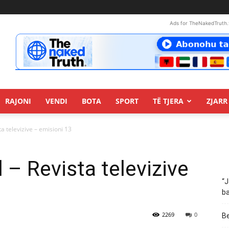
Ads for TheNakedTruth.
RAJONI
VENDI
BOTA
SPORT
TË TJERA
ZJARR 
ta televizive – emisioni 13
 – Revista televizive
“J
ba
2269
0
Be