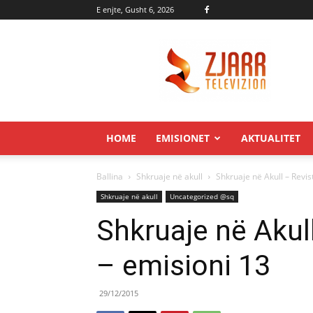
E enjte, Gusht 6, 2026
Zjarr.tv
HOME
EMISIONET
AKTUALITET
Ballina
Shkruaje në akull
Shkruaje në Akull – Revis
Shkruaje në akull
Uncategorized @sq
Shkruaje në Akull
– emisioni 13
29/12/2015