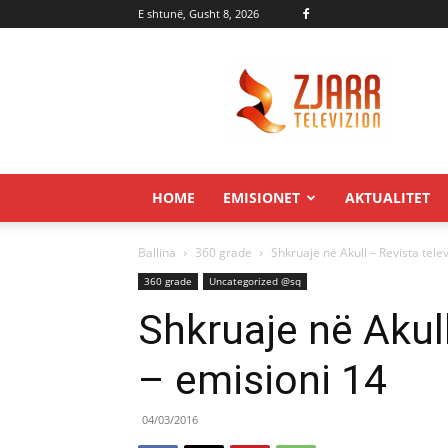
E shtunë, Gusht 8, 2026
Zjarr.tv
HOME
EMISIONET
AKTUALITET
Ballina
360 grade
Shkruaje në Akull – Revista tele
360 grade
Uncategorized @sq
Shkruaje në Akull
– emisioni 14
04/03/2016