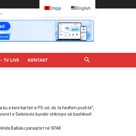
Shqip
English
tv
– TV LIVE
KONTAKT
a ku e keni kartën e PS-së, do ta hedhim poshtë”,
norët e Selenicës kundër shkrirjes së bashkisë!
linda Balluku paraqitet në SPAK