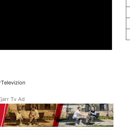
rTelevizion
jarr Tv Ad