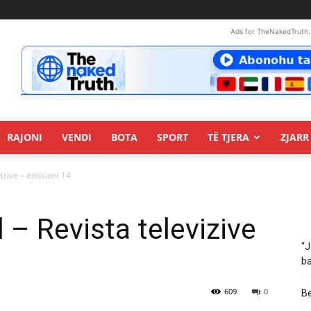
Ads for TheNakedTruth.
RAJONI
VENDI
BOTA
SPORT
TË TJERA
ZJARR 
vizive – emisioni 14
 – Revista televizive
“J
ba
609
0
Be