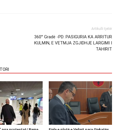
Artikulli tjetër
360° Gradë -PD: PASIGURIA KA ARRITUR
KULMIN, E VETMJA ZGJIDHJE LARGIMI I
TAHIRIT
TORI
n” nga protestat/ Rama
Fjala e plotë e Veliajt para Gjykatës