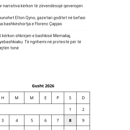
r narrativa kërkon të zëvendësojë qeverisjen
unohet Elton Qyno, gazetari goditet në befasi
a bashkëshortja e Florenc Çapjas
 kërkon shkrirjen e bashkisë Memaliaj,
yebashkiaku: Të ngrihemi në protestë për të
ejtën tonë
Gusht 2026
H
M
M
E
P
S
D
1
2
3
4
5
6
7
8
9