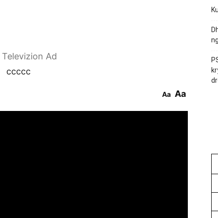
Ku
Dh
ng
r Televizion Ad
PS
ccccc
kr
dr
Aa
Aa