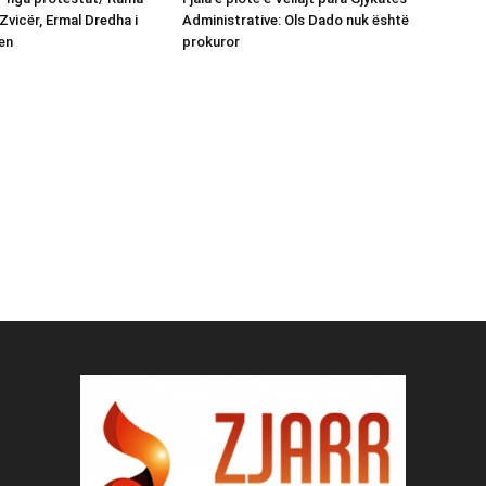
Zvicër, Ermal Dredha i
Administrative: Ols Dado nuk është
en
prokuror