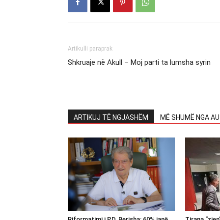
Artikulli paraprak
Shkruaje në Akull – Moj parti ta lumsha syrin
ARTIKUJ TË NGJASHËM
MË SHUMË NGA AU
Riformatimi i PD, Berisha: 60% janë
Tirana “zie