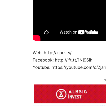
Web: http://zjarr.tv/
Facebook: http://ift.tt/1Nj96ih
Youtube: https://youtube.com/c/Zjar
Z