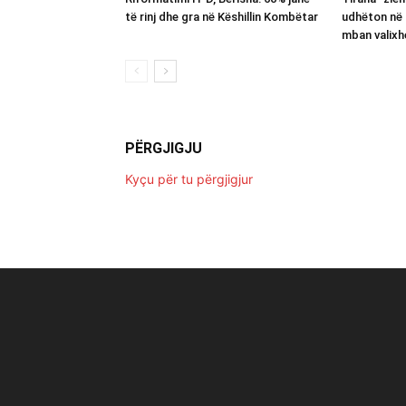
të rinj dhe gra në Këshillin Kombëtar
udhëton në 
mban valixh
PËRGJIGJU
Kyçu për tu përgjigjur