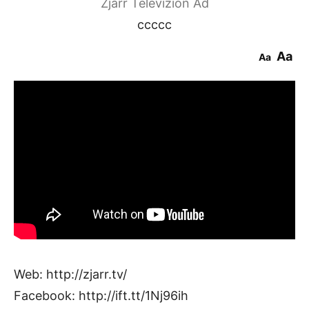
Zjarr Televizion Ad
ccccc
Aa
Aa
Web: http://zjarr.tv/
Facebook: http://ift.tt/1Nj96ih