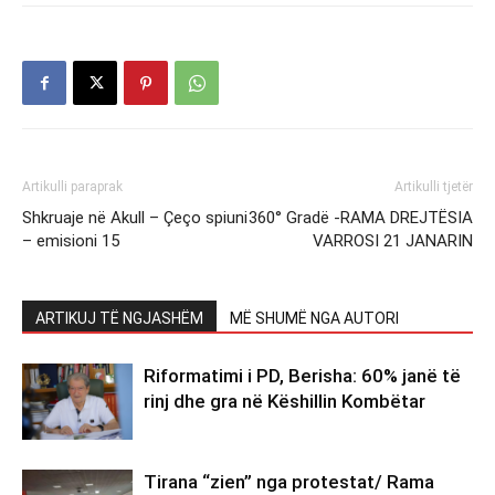
Artikulli paraprak
Artikulli tjetër
Shkruaje në Akull – Çeço spiuni
360° Gradë -RAMA DREJTËSIA
– emisioni 15
VARROSI 21 JANARIN
ARTIKUJ TË NGJASHËM
MË SHUMË NGA AUTORI
Riformatimi i PD, Berisha: 60% janë të
rinj dhe gra në Këshillin Kombëtar
Tirana “zien” nga protestat/ Rama