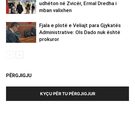
udhëton në Zvicër, Ermal Dredha i
mban valixhen
Fjala e plotë e Veliajt para Gjykatës
Administrative: Ols Dado nuk është
prokuror
PËRGJIGJU
KYÇU PËR TU PËRGJIGJUR