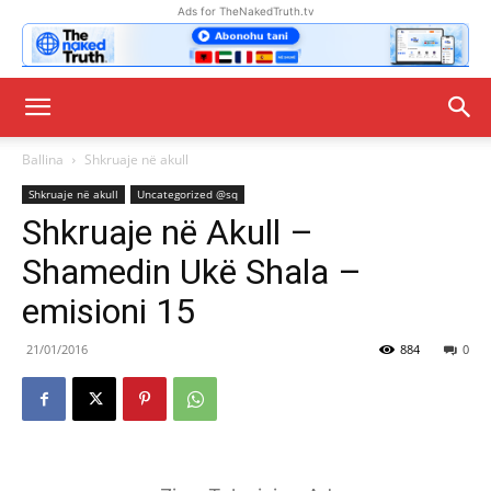
Ads for TheNakedTruth.tv
Ballina
Shkruaje në akull
Shkruaje në akull
Uncategorized @sq
Shkruaje në Akull –
Shamedin Ukë Shala –
emisioni 15
21/01/2016
884
0