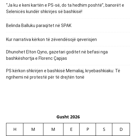
“Ja ku e keni kartën e PS-së, do ta hedhim poshtë”, banorët e
Selenicës kundër shkrirjes së bashkisë!
Belinda Balluku paraqitet në SPAK
Kur narrativa kërkon të zëvendësojë qeverisjen
Dhunohet Elton Qyno, gazetari goditet në befasi nga
bashkëshortja e Florenc Çapjas
PS kërkon shkrirjen e bashkisë Memaliaj, kryebashkiaku: Të
ngrihemi në protestë për të drejtën tonë
Gusht 2026
H
M
M
E
P
S
D