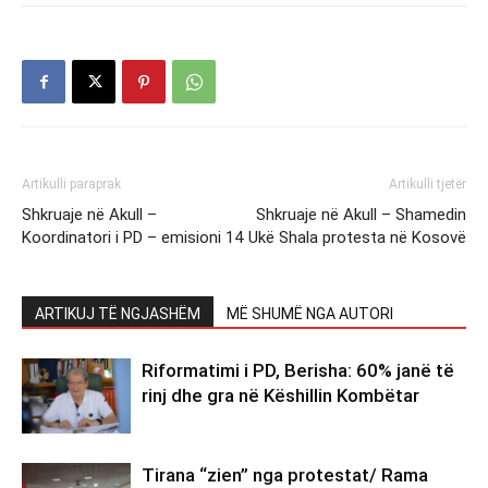
Artikulli paraprak
Artikulli tjetër
Shkruaje në Akull –
Shkruaje në Akull – Shamedin
Koordinatori i PD – emisioni 14
Ukë Shala protesta në Kosovë
ARTIKUJ TË NGJASHËM
MË SHUMË NGA AUTORI
Riformatimi i PD, Berisha: 60% janë të
rinj dhe gra në Këshillin Kombëtar
Tirana “zien” nga protestat/ Rama