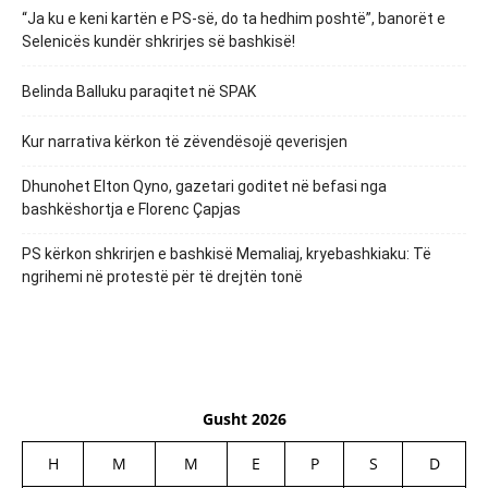
“Ja ku e keni kartën e PS-së, do ta hedhim poshtë”, banorët e
Selenicës kundër shkrirjes së bashkisë!
Belinda Balluku paraqitet në SPAK
Kur narrativa kërkon të zëvendësojë qeverisjen
Dhunohet Elton Qyno, gazetari goditet në befasi nga
bashkëshortja e Florenc Çapjas
PS kërkon shkrirjen e bashkisë Memaliaj, kryebashkiaku: Të
ngrihemi në protestë për të drejtën tonë
Gusht 2026
H
M
M
E
P
S
D