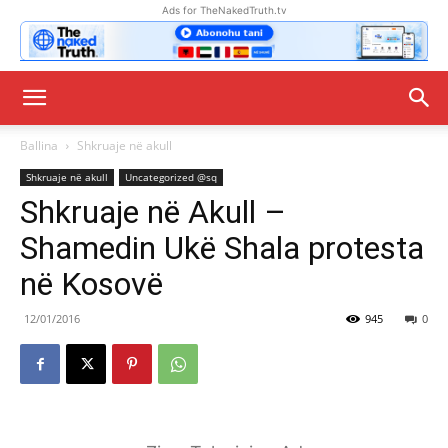
Ads for TheNakedTruth.tv
Ballina
Shkruaje në akull
Shkruaje në akull
Uncategorized @sq
Shkruaje në Akull –
Shamedin Ukë Shala protesta
në Kosovë
12/01/2016
945
0