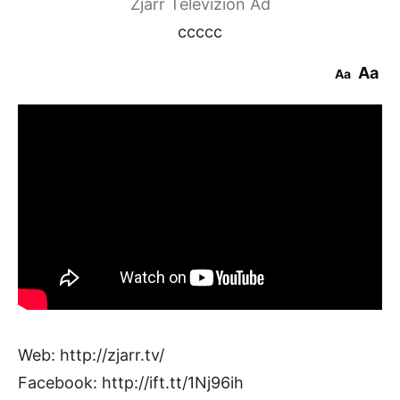
Zjarr Televizion Ad
ccccc
Aa
Aa
Web: http://zjarr.tv/
Facebook: http://ift.tt/1Nj96ih