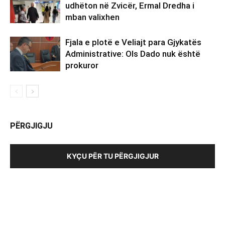
udhëton në Zvicër, Ermal Dredha i
mban valixhen
Fjala e plotë e Veliajt para Gjykatës
Administrative: Ols Dado nuk është
prokuror
PËRGJIGJU
KYÇU PËR TU PËRGJIGJUR