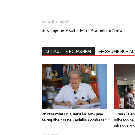
Artikulli paraprak
Shkruaje në Akull – Mimi Kodheli në Nato
ARTIKUJ TË NGJASHËM
MË SHUMË NGA AU
Riformatimi i PD, Berisha: 60% janë
Tirana “zie
të rinj dhe gra në Këshillin Kombëtar
udhëton në 
mban valixh