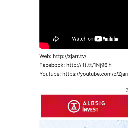
Web: http://zjarr.tv/
Facebook: http://ift.tt/1Nj96ih
Youtube: https://youtube.com/c/Zjar
Z