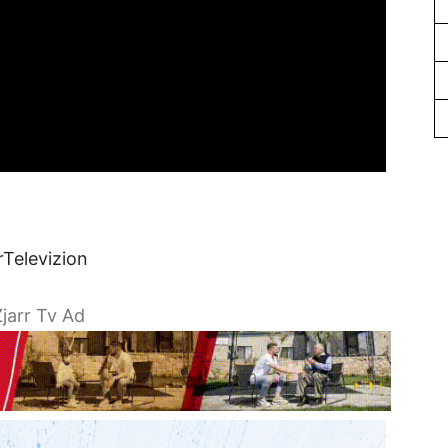
rTelevizion
jarr Tv Ad