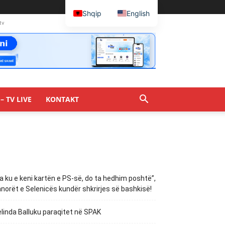
Shqip
English
tv
– TV LIVE
KONTAKT
a ku e keni kartën e PS-së, do ta hedhim poshtë”,
norët e Selenicës kundër shkrirjes së bashkisë!
linda Balluku paraqitet në SPAK