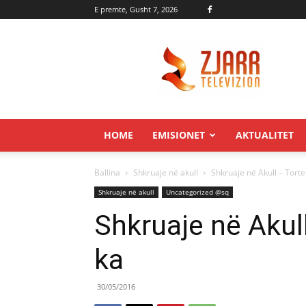
E premte, Gusht 7, 2026
Zjarr.tv
HOME
EMISIONET
AKTUALITET
Ballina
Shkruaje në akull
Shkruaje në Akull – Tort
Shkruaje në akull
Uncategorized @sq
Shkruaje në Akul
ka
30/05/2016