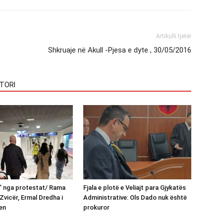
Artikulli tjetër
Shkruaje në Akull -Pjesa e dyte , 30/05/2016
TORI
n” nga protestat/ Rama
Fjala e plotë e Veliajt para Gjykatës
Zvicër, Ermal Dredha i
Administrative: Ols Dado nuk është
en
prokuror