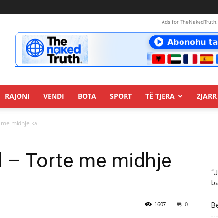
Ads for TheNakedTruth.
RAJONI
VENDI
BOTA
SPORT
TË TJERA
ZJARR 
e me midhje ka
l – Torte me midhje
“J
ba
1607
0
Be