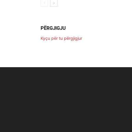
PËRGJIGJU
Kyçu për tu përgjigjur