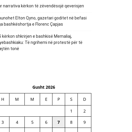
r narrativa kërkon të zëvendësojë qeverisjen
unohet Elton Qyno, gazetari goditet në befasi
a bashkëshortja e Florenc Çapjas
 kërkon shkrirjen e bashkisë Memaliaj,
yebashkiaku: Të ngrihemi në protestë për të
ejtën tonë
Gusht 2026
H
M
M
E
P
S
D
1
2
3
4
5
6
7
8
9