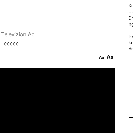
Ku
Dh
ng
r Televizion Ad
PS
ccccc
kr
dr
Aa
Aa