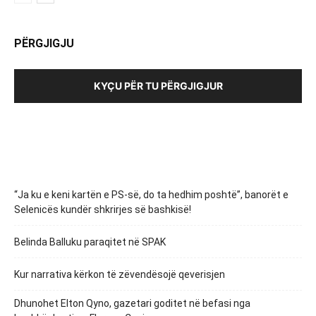
PËRGJIGJU
KYÇU PËR TU PËRGJIGJUR
“Ja ku e keni kartën e PS-së, do ta hedhim poshtë”, banorët e
Selenicës kundër shkrirjes së bashkisë!
Belinda Balluku paraqitet në SPAK
Kur narrativa kërkon të zëvendësojë qeverisjen
Dhunohet Elton Qyno, gazetari goditet në befasi nga