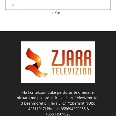
31
« Kor
Na kontaktoni duke përdorur të dhënat e
ofruara më poshtë. Adresa: Zjarr Televizion, Rr.
3 Dëshmorët pll. Jera 3 K.1 Yzberisht NUIS:
L42311017I Phone:+355694299988 &
+35544501520