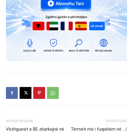
Artikulli paraprak
Artikulli tjetër
Vëzhguesit e BE zbarkojnë në
Tërmeti më i fuqishëm në …/