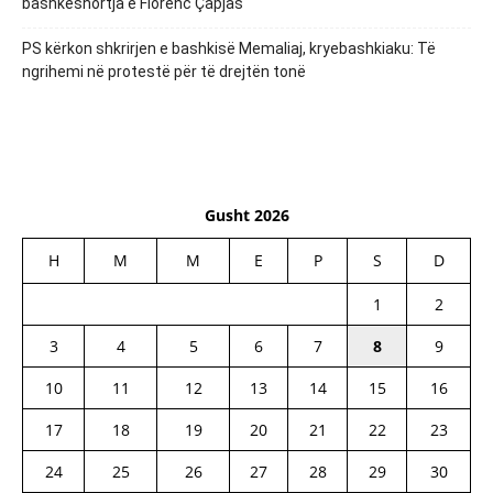
bashkëshortja e Florenc Çapjas
PS kërkon shkrirjen e bashkisë Memaliaj, kryebashkiaku: Të
ngrihemi në protestë për të drejtën tonë
Gusht 2026
H
M
M
E
P
S
D
1
2
3
4
5
6
7
8
9
10
11
12
13
14
15
16
17
18
19
20
21
22
23
24
25
26
27
28
29
30