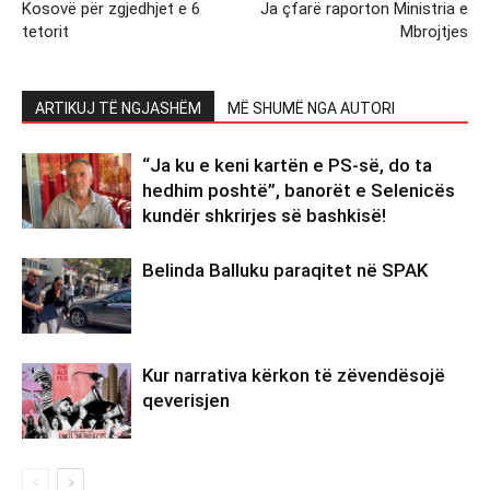
Kosovë për zgjedhjet e 6
Ja çfarë raporton Ministria e
tetorit
Mbrojtjes
ARTIKUJ TË NGJASHËM
MË SHUMË NGA AUTORI
“Ja ku e keni kartën e PS-së, do ta
hedhim poshtë”, banorët e Selenicës
kundër shkrirjes së bashkisë!
Belinda Balluku paraqitet në SPAK
Kur narrativa kërkon të zëvendësojë
qeverisjen