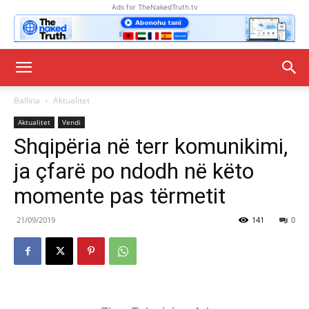
Ads for TheNakedTruth.tv
Ballina
Aktualitet
Aktualitet
Vendi
Shqipëria në terr komunikimi,
ja çfarë po ndodh në këto
momente pas tërmetit
21/09/2019
141
0