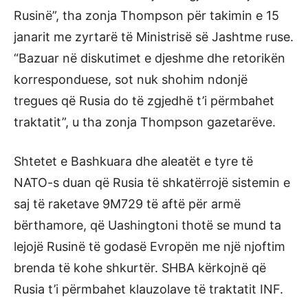
Rusinë”, tha zonja Thompson për takimin e 15
janarit me zyrtarë të Ministrisë së Jashtme ruse.
“Bazuar në diskutimet e djeshme dhe retorikën
korresponduese, sot nuk shohim ndonjë
tregues që Rusia do të zgjedhë t’i përmbahet
traktatit”, u tha zonja Thompson gazetarëve.
Shtetet e Bashkuara dhe aleatët e tyre të
NATO-s duan që Rusia të shkatërrojë sistemin e
saj të raketave 9M729 të aftë për armë
bërthamore, që Uashingtoni thotë se mund ta
lejojë Rusinë të godasë Evropën me një njoftim
brenda të kohe shkurtër. SHBA kërkojnë që
Rusia t’i përmbahet klauzolave të traktatit INF.