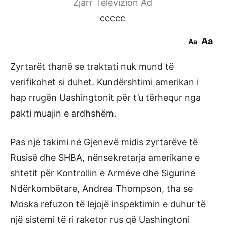
Zjarr Televizion Ad
ccccc
Aa
Aa
Zyrtarët thanë se traktati nuk mund të
verifikohet si duhet. Kundërshtimi amerikan i
hap rrugën Uashingtonit për t’u tërhequr nga
pakti muajin e ardhshëm.
Pas një takimi në Gjenevë midis zyrtarëve të
Rusisë dhe SHBA, nënsekretarja amerikane e
shtetit për Kontrollin e Armëve dhe Sigurinë
Ndërkombëtare, Andrea Thompson, tha se
Moska refuzon të lejojë inspektimin e duhur të
një sistemi të ri raketor rus që Uashingtoni