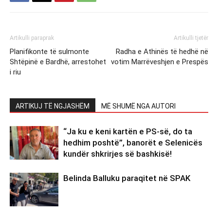
Artikulli paraprak
Artikulli tjetër
Planifikonte të sulmonte
Radha e Athinës të hedhë në
Shtëpinë e Bardhë, arrestohet
votim Marrëveshjen e Prespës
i riu
ARTIKUJ TË NGJASHËM
MË SHUMË NGA AUTORI
“Ja ku e keni kartën e PS-së, do ta
hedhim poshtë”, banorët e Selenicës
kundër shkrirjes së bashkisë!
Belinda Balluku paraqitet në SPAK