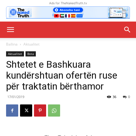
Ads for TheNakedTruth.tv
Ballina
Aktualitet
Aktualitet
Bota
Shtetet e Bashkuara
kundërshtuan ofertën ruse
për traktatin bërthamor
17/01/2019
36
0