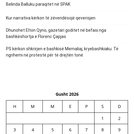
Belinda Balluku paraqitet në SPAK
Kur narrativa kërkon të zëvendësojë qeverisjen
Dhunohet Elton Qyno, gazetari goditet në befasi nga
bashkëshortja e Florenc Çapjas
PS kërkon shkrirjen e bashkisë Memaliaj, kryebashkiaku: Të
ngrihemi në protestë për të drejtën tonë
Gusht 2026
H
M
M
E
P
S
D
1
2
3
4
5
6
7
8
9