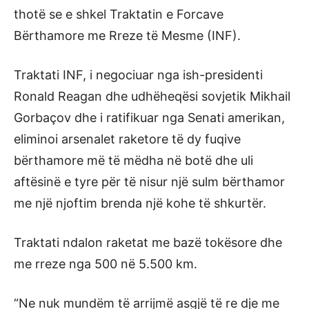
thotë se e shkel Traktatin e Forcave
Bërthamore me Rreze të Mesme (INF).
Traktati INF, i negociuar nga ish-presidenti
Ronald Reagan dhe udhëheqësi sovjetik Mikhail
Gorbaçov dhe i ratifikuar nga Senati amerikan,
eliminoi arsenalet raketore të dy fuqive
bërthamore më të mëdha në botë dhe uli
aftësinë e tyre për të nisur një sulm bërthamor
me një njoftim brenda një kohe të shkurtër.
Traktati ndalon raketat me bazë tokësore dhe
me rreze nga 500 në 5.500 km.
“Ne nuk mundëm të arrijmë asgjë të re dje me