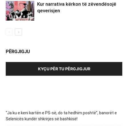
Kur narrativa kërkon të zëvendësojë
qeverisjen
PËRGJIGJU
KYÇU PËR TU PËRGJIGJUR
“Ja ku e keni kartën e PS-së, do ta hedhim poshtë”, banorët e
Selenicës kundër shkrirjes së bashkisë!