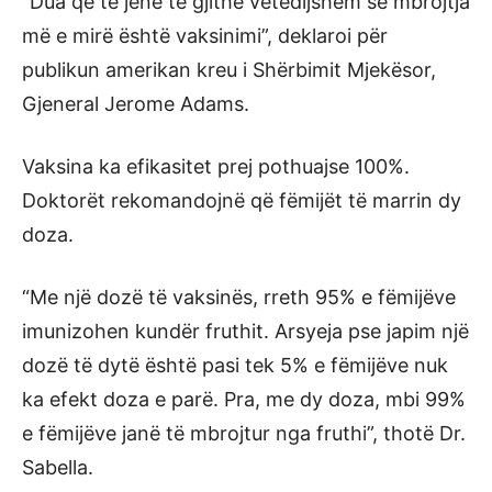
“Dua që të jenë të gjithë vetëdijshëm se mbrojtja
më e mirë është vaksinimi”, deklaroi për
publikun amerikan kreu i Shërbimit Mjekësor,
Gjeneral Jerome Adams.
Vaksina ka efikasitet prej pothuajse 100%.
Doktorët rekomandojnë që fëmijët të marrin dy
doza.
“Me një dozë të vaksinës, rreth 95% e fëmijëve
imunizohen kundër fruthit. Arsyeja pse japim një
dozë të dytë është pasi tek 5% e fëmijëve nuk
ka efekt doza e parë. Pra, me dy doza, mbi 99%
e fëmijëve janë të mbrojtur nga fruthi”, thotë Dr.
Sabella.