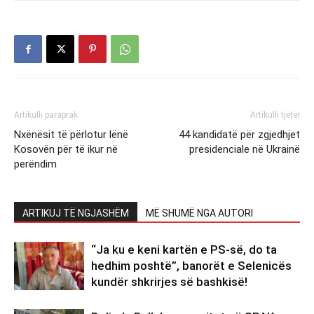
Artikulli paraprak
Artikulli tjetër
Nxënësit të përlotur lënë
44 kandidatë për zgjedhjet
Kosovën për të ikur në
presidenciale në Ukrainë
perëndim
ARTIKUJ TË NGJASHËM
MË SHUMË NGA AUTORI
“Ja ku e keni kartën e PS-së, do ta
hedhim poshtë”, banorët e Selenicës
kundër shkrirjes së bashkisë!