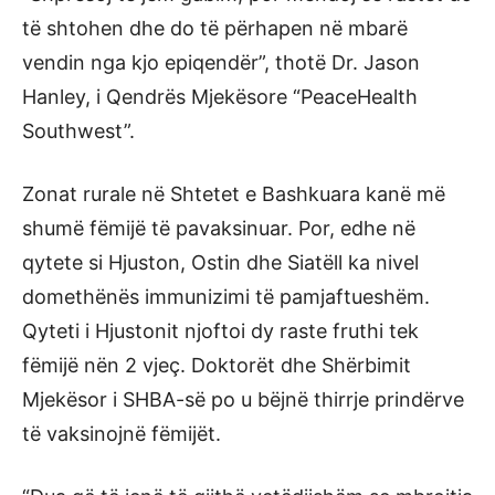
të shtohen dhe do të përhapen në mbarë
vendin nga kjo epiqendër”, thotë Dr. Jason
Hanley, i Qendrës Mjekësore “PeaceHealth
Southwest”.
Zonat rurale në Shtetet e Bashkuara kanë më
shumë fëmijë të pavaksinuar. Por, edhe në
qytete si Hjuston, Ostin dhe Siatëll ka nivel
domethënës immunizimi të pamjaftueshëm.
Qyteti i Hjustonit njoftoi dy raste fruthi tek
fëmijë nën 2 vjeç. Doktorët dhe Shërbimit
Mjekësor i SHBA-së po u bëjnë thirrje prindërve
të vaksinojnë fëmijët.