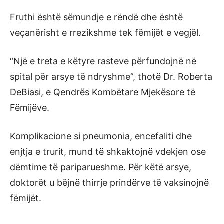
Fruthi është sëmundje e rëndë dhe është
veçanërisht e rrezikshme tek fëmijët e vegjël.
“Një e treta e këtyre rasteve përfundojnë në
spital për arsye të ndryshme”, thotë Dr. Roberta
DeBiasi, e Qendrës Kombëtare Mjekësore të
Fëmijëve.
Komplikacione si pneumonia, encefaliti dhe
enjtja e trurit, mund të shkaktojnë vdekjen ose
dëmtime të pariparueshme. Për këtë arsye,
doktorët u bëjnë thirrje prindërve të vaksinojnë
fëmijët.