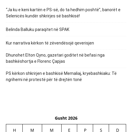
“Ja ku e keni kartën e PS-së, do ta hedhim poshtë”, banorët e
Selenicës kundër shkrirjes së bashkisë!
Belinda Balluku paraqitet në SPAK
Kur narrativa kërkon të zëvendësojë qeverisjen
Dhunohet Elton Qyno, gazetari goditet në befasi nga
bashkëshortja e Florenc Çapjas
PS kërkon shkrirjen e bashkisë Memaliaj, kryebashkiaku: Të
ngrihemi në protestë për të drejtën tonë
Gusht 2026
H
M
M
E
P
S
D