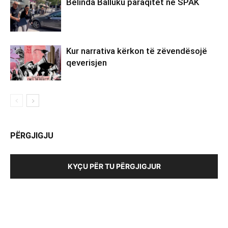
Belinda Balluku paraqitet në SPAK
Kur narrativa kërkon të zëvendësojë
qeverisjen
PËRGJIGJU
KYÇU PËR TU PËRGJIGJUR