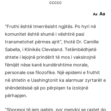
ccccc
Aa
Aa
“Fruthi është tmerrësisht ngjitës. Po hyri në
komunitet është shumë i vështirë pasi
transmetohet përmes ajrit”, thotë Dr. Camille
Sabella, i Klinikës Cleveland. Tetëmbëdhjetë
shtete i lejojnë prindërit të mos i vaksinojnë
fëmijët nëse kanë kundërshtime morale,
personale ose filozofike. Një epidemi e fruthit
në shtetin e Uashingtonit ka alarmuar zyrtarët e
shëndetësisë që po përpiqen ta izolojnë
përhapjen.
“Shpresoj të jem gabim, por mendoj se rastet do