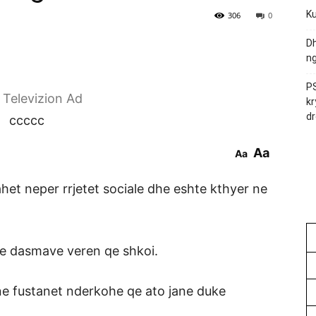
Ku
306
0
Dh
ng
PS
r Televizion Ad
kr
dr
ccccc
Aa
Aa
ahet neper rrjetet sociale dhe eshte kthyer ne
 e dasmave veren qe shkoi.
ene fustanet nderkohe qe ato jane duke