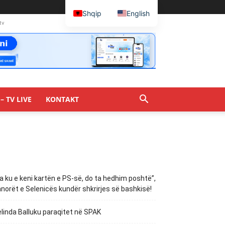
Shqip
English
tv
– TV LIVE
KONTAKT
a ku e keni kartën e PS-së, do ta hedhim poshtë”,
norët e Selenicës kundër shkrirjes së bashkisë!
linda Balluku paraqitet në SPAK