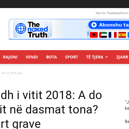
Ads for TheNakedTruth.
RAJONI
VENDI
BOTA
SPORT
TË TJERA
ZJARR 
do të jetë kjo...
h i vitit 2018: A do
“J
 hit në dasmat tona?
ba
art grave
Be