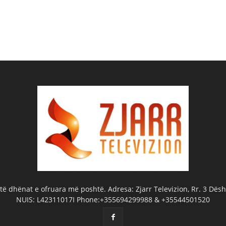
ë dhënat e ofruara më poshtë. Adresa: Zjarr Televizion, Rr. 3 Dëshm
NUIS: L42311017I Phone:+355694299988 & +35544501520