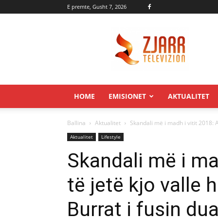
E premte, Gusht 7, 2026
Zjarr.tv
HOME
EMISIONET
AKTUALITET
Ballina
Aktualitet
Skandali më i madh i vitit 2018: A 
Aktualitet
Lifestyle
Skandali më i mad
të jetë kjo valle
Burrat i fusin du