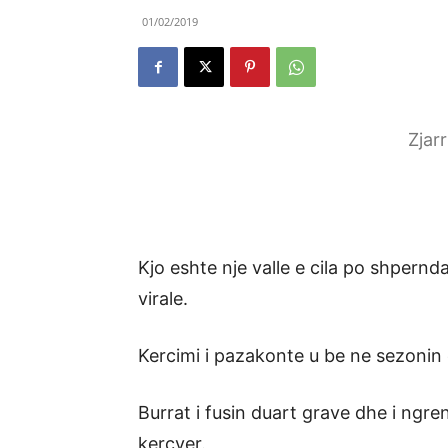
01/02/2019
Zjar
Kjo eshte nje valle e cila po shpernd
virale.
Kercimi i pazakonte u be ne sezonin
Burrat i fusin duart grave dhe i ngr
kercyer.