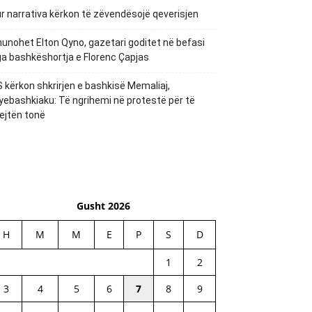
r narrativa kërkon të zëvendësojë qeverisjen
unohet Elton Qyno, gazetari goditet në befasi
a bashkëshortja e Florenc Çapjas
 kërkon shkrirjen e bashkisë Memaliaj,
yebashkiaku: Të ngrihemi në protestë për të
ejtën tonë
Gusht 2026
H
M
M
E
P
S
D
1
2
3
4
5
6
7
8
9