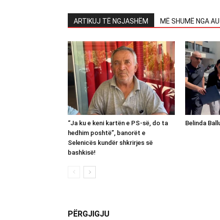
ARTIKUJ TË NGJASHËM
MË SHUMË NGA AU
“Ja ku e keni kartën e PS-së, do ta
Belinda Bal
hedhim poshtë”, banorët e
Selenicës kundër shkrirjes së
bashkisë!
PËRGJIGJU