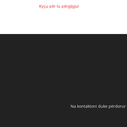
Kyçu për tu përgjigjur
Na kontaktoni duke përdorur t