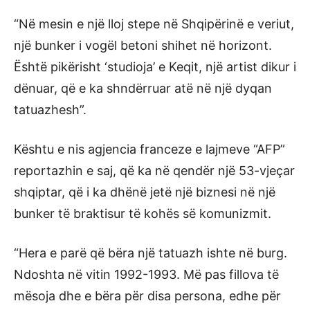
“Në mesin e një lloj stepe në Shqipërinë e veriut,
një bunker i vogël betoni shihet në horizont.
Është pikërisht ‘studioja’ e Keqit, një artist dikur i
dënuar, që e ka shndërruar atë në një dyqan
tatuazhesh”.
Kështu e nis agjencia franceze e lajmeve “AFP”
reportazhin e saj, që ka në qendër një 53-vjeçar
shqiptar, që i ka dhënë jetë një biznesi në një
bunker të braktisur të kohës së komunizmit.
“Hera e parë që bëra një tatuazh ishte në burg.
Ndoshta në vitin 1992-1993. Më pas fillova të
mësoja dhe e bëra për disa persona, edhe për