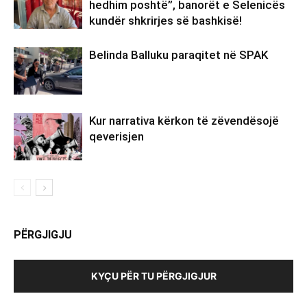
hedhim poshtë”, banorët e Selenicës
kundër shkrirjes së bashkisë!
Belinda Balluku paraqitet në SPAK
Kur narrativa kërkon të zëvendësojë
qeverisjen
PËRGJIGJU
KYÇU PËR TU PËRGJIGJUR