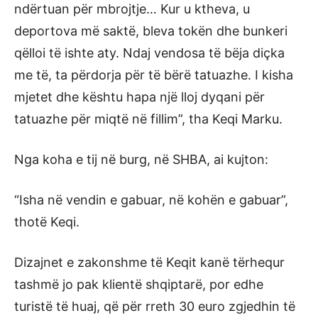
ndërtuan për mbrojtje… Kur u ktheva, u
deportova më saktë, bleva tokën dhe bunkeri
qëlloi të ishte aty. Ndaj vendosa të bëja diçka
me të, ta përdorja për të bërë tatuazhe. I kisha
mjetet dhe kështu hapa një lloj dyqani për
tatuazhe për miqtë në fillim”, tha Keqi Marku.
Nga koha e tij në burg, në SHBA, ai kujton:
“Isha në vendin e gabuar, në kohën e gabuar”,
thotë Keqi.
Dizajnet e zakonshme të Keqit kanë tërhequr
tashmë jo pak klientë shqiptarë, por edhe
turistë të huaj, që për rreth 30 euro zgjedhin të