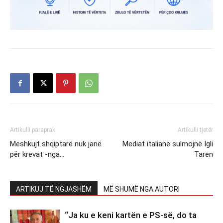
Artikulli paraprak
Artikulli tjetër
Meshkujt shqiptarë nuk janë
Mediat italiane sulmojnë Igli
për krevat -nga…
Taren
ARTIKUJ TË NGJASHËM
MË SHUMË NGA AUTORI
“Ja ku e keni kartën e PS-së, do ta