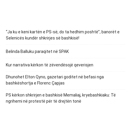
“Ja ku e keni kartën e PS-së, do ta hedhim poshtë”, banorët e
Selenicës kundër shkrirjes së bashkisë!
Belinda Balluku paraqitet në SPAK
Kur narrativa kërkon të zëvendësojë qeverisjen
Dhunohet Elton Qyno, gazetari goditet në befasi nga
bashkëshortja e Florenc Çapjas
PS kërkon shkrirjen e bashkisë Memaliaj, kryebashkiaku: Të
ngrihemi në protestë për të drejtën tonë