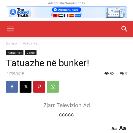
Ads for TheNakedTruth.tv
Ballina
Aktualitet
Aktualitet
Vendi
Tatuazhe në bunker!
17/01/2019
65
0
Zjarr Televizion Ad
ccccc
Aa
Aa