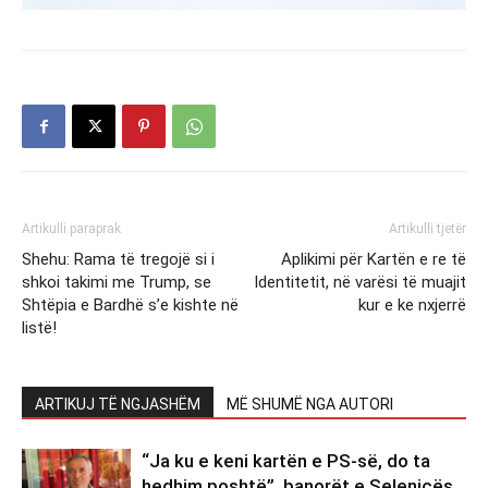
Artikulli paraprak
Artikulli tjetër
Shehu: Rama të tregojë si i
Aplikimi për Kartën e re të
shkoi takimi me Trump, se
Identitetit, në varësi të muajit
Shtëpia e Bardhë s’e kishte në
kur e ke nxjerrë
listë!
ARTIKUJ TË NGJASHËM
MË SHUMË NGA AUTORI
“Ja ku e keni kartën e PS-së, do ta
hedhim poshtë”, banorët e Selenicës