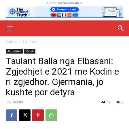
Ads for TheNakedTruth.tv
Ballina
Aktualitet
Aktualitet
Vendi
Taulant Balla nga Elbasani:
Zgjedhjet e 2021 me Kodin e
ri zgjedhor. Gjermania, jo
kushte por detyra
27/09/2019
17
0