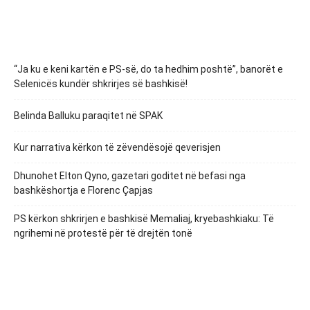
“Ja ku e keni kartën e PS-së, do ta hedhim poshtë”, banorët e
Selenicës kundër shkrirjes së bashkisë!
Belinda Balluku paraqitet në SPAK
Kur narrativa kërkon të zëvendësojë qeverisjen
Dhunohet Elton Qyno, gazetari goditet në befasi nga
bashkëshortja e Florenc Çapjas
PS kërkon shkrirjen e bashkisë Memaliaj, kryebashkiaku: Të
ngrihemi në protestë për të drejtën tonë