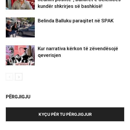
kundër shkrirjes së bashkisë!
Belinda Balluku paraqitet në SPAK
Kur narrativa kërkon të zëvendësojë
qeverisjen
PËRGJIGJU
KYÇU PËR TU PËRGJIGJUR