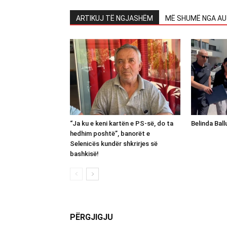
ARTIKUJ TË NGJASHËM
MË SHUMË NGA AU
“Ja ku e keni kartën e PS-së, do ta
Belinda Bal
hedhim poshtë”, banorët e
Selenicës kundër shkrirjes së
bashkisë!
PËRGJIGJU