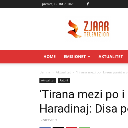
E premte, Gusht 7, 2026
Zjarr.tv
HOME
EMISIONET
AKTUALITET
Ballina
Aktualitet
‘Tirana mezi po i kryen punët e ve
Aktualitet
Rajoni
‘Tirana mezi po i
Haradinaj: Disa p
22/09/2019