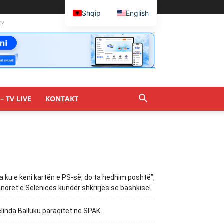
Shqip
English
tv
– TV LIVE
KONTAKT
a ku e keni kartën e PS-së, do ta hedhim poshtë”,
norët e Selenicës kundër shkrirjes së bashkisë!
linda Balluku paraqitet në SPAK