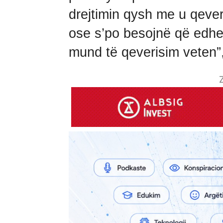
drejtimin qysh me u qeve
ose s’po besojnë që edhe 
mund të qeverisim veten”
Z