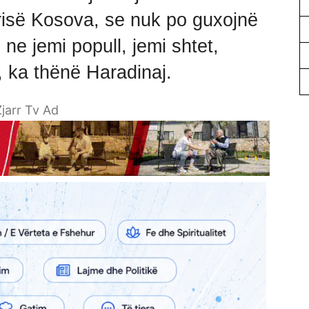
risë Kosova, se nuk po guxojnë
ne jemi popull, jemi shtet,
, ka thënë Haradinaj.
jarr Tv Ad