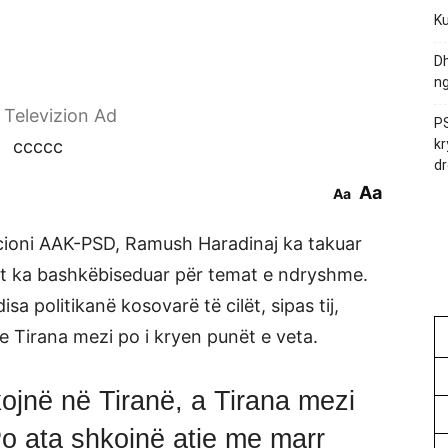
Ku
Dh
ng
r Televizion Ad
PS
ccccc
kr
dr
Aa
Aa
icioni AAK-PSD, Ramush Haradinaj ka takuar
lët ka bashkëbiseduar për temat e ndryshme.
sa politikanë kosovarë të cilët, sipas tij,
 e Tirana mezi po i kryen punët e veta.
ojnë në Tiranë, a Tirana mezi
Po ata shkojnë atje me marr