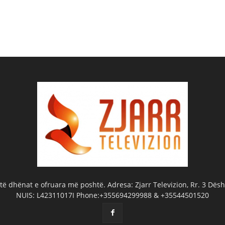
ë dhënat e ofruara më poshtë. Adresa: Zjarr Televizion, Rr. 3 Dëshm
NUIS: L42311017I Phone:+355694299988 & +35544501520