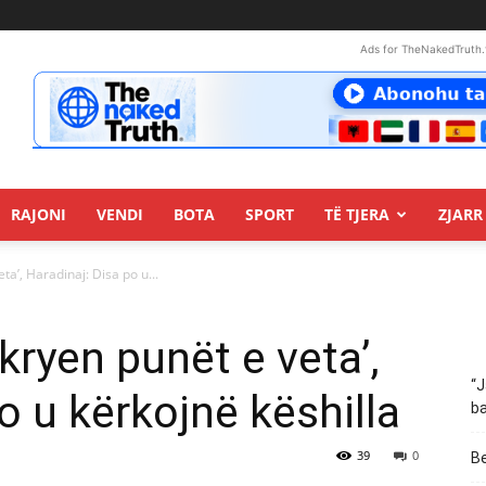
Ads for TheNakedTruth.
RAJONI
VENDI
BOTA
SPORT
TË TJERA
ZJARR 
ta’, Haradinaj: Disa po u...
 kryen punët e veta’,
“J
o u kërkojnë këshilla
ba
39
0
Be