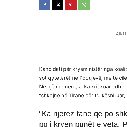
Zjar
Kandidati për kryeministër nga koal
sot qytetarët në Podujevë, me të ci
Në një moment, ai ka kritikuar edhe di
“shkojnë në Tiranë për t’u këshilluar,
“Ka njerëz tanë që po shk
po i kryen punët e veta. 