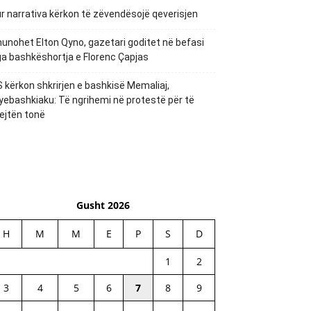
r narrativa kërkon të zëvendësojë qeverisjen
unohet Elton Qyno, gazetari goditet në befasi
a bashkëshortja e Florenc Çapjas
 kërkon shkrirjen e bashkisë Memaliaj,
yebashkiaku: Të ngrihemi në protestë për të
ejtën tonë
Gusht 2026
H
M
M
E
P
S
D
1
2
3
4
5
6
7
8
9