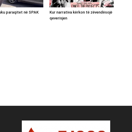
luku paraqitet në SPAK
Kur narrativa kërkon të zëvendësojë
qeverisjen