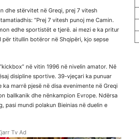
ton dhe stërvitet në Greqi, prej 7 vitesh
amatiadhis: “Prej 7 vitesh punoj me Camin.
hmon edhe sportistët e tjerë. ai mezi e ka pritur
për titullin botëror në Shqipëri, kjo sepse
ë “kickbox” në vitin 1996 në nivelin amator. Në
ësaj disipline sportive. 39-vjeçari ka punuar
dhe ka marrë pjesë në disa evenimente në Greqi
on ballkanik dhe nënkampion Evrope. Ndërsa
kg, pasi mundi polakun Bieinias në duelin e
jarr Tv Ad