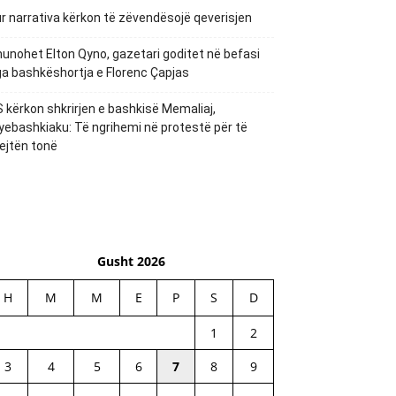
r narrativa kërkon të zëvendësojë qeverisjen
unohet Elton Qyno, gazetari goditet në befasi
a bashkëshortja e Florenc Çapjas
 kërkon shkrirjen e bashkisë Memaliaj,
yebashkiaku: Të ngrihemi në protestë për të
ejtën tonë
Gusht 2026
H
M
M
E
P
S
D
1
2
3
4
5
6
7
8
9