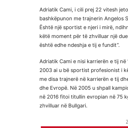
Adriatik Cami, i cili prej 22 vitesh je
bashkëpunon me trajnerin Angelos St
Është një sportist e njeri i mirë, ndi
këtë moment për të zhvilluar një duel 
është edhe ndeshja e tij e fundit”.
Adriatik Cami e nisi karrierën e tij n
2003 ai u bë sportist profesionist i k
me disa trajnerë në karrierën e tij 
dhe Evropë. Në 2005 u shpall kampi
në 2016 fitoi titullin evropian në 75 
zhvilluar në Bullgari.
Z