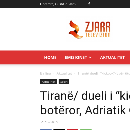
E premte, Gusht 7, 2026
Zjarr.tv
HOME
EMISIONET
AKTUALITET
Ballina
Aktualitet
Tiranë/ dueli i “kickbox”-it për t
Aktualitet
Sport
Tiranë/ dueli i “ki
botëror, Adriati
21/12/2018