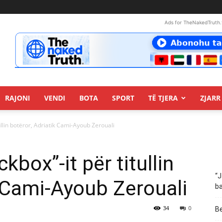
Ads for TheNakedTruth.
RAJONI
VENDI
BOTA
SPORT
TË TJERA
ZJARR 
itullin botëror, Adriatik Cami-Ayoub Zerouali
ckbox”-it për titullin
“J
k Cami-Ayoub Zerouali
ba
34
0
Be