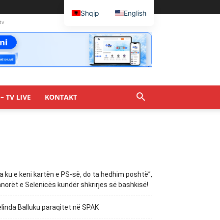
Shqip
English
tv
– TV LIVE
KONTAKT
a ku e keni kartën e PS-së, do ta hedhim poshtë”,
norët e Selenicës kundër shkrirjes së bashkisë!
linda Balluku paraqitet në SPAK