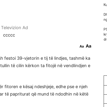
Ku
Dh
ng
r Televizion Ad
PS
ccccc
kr
dr
Aa
Aa
h festoi 39-vjetorin e tij të lindjes, tashmë ka
itullin të cilin kërkon ta fitojë në vendlindjen e
r fitoren e kësaj ndeshjeje, edhe pse e njeh
ar të papriturat që mund të ndodhin në këtë