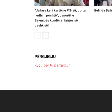
“Ja ku e keni kartën e PS-së, do ta
Belinda Bal
hedhim poshtë”, banorët e
Selenicës kundër shkrirjes së
bashkisë!
PËRGJIGJU
Kyçu për tu përgjigjur