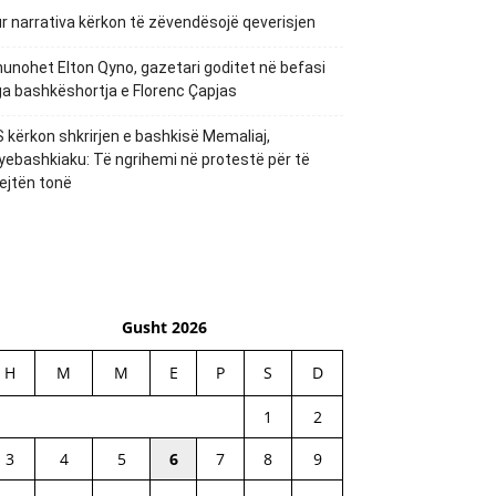
r narrativa kërkon të zëvendësojë qeverisjen
unohet Elton Qyno, gazetari goditet në befasi
a bashkëshortja e Florenc Çapjas
 kërkon shkrirjen e bashkisë Memaliaj,
yebashkiaku: Të ngrihemi në protestë për të
ejtën tonë
Gusht 2026
H
M
M
E
P
S
D
1
2
3
4
5
6
7
8
9