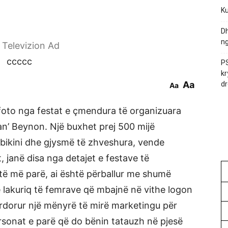
Ku
Dh
ng
r Televizion Ad
ccccc
PS
kr
Aa
dr
Aa
 foto nga festat e çmendura të organizuara
an’ Beynon. Një buxhet prej 500 mijë
bikini dhe gjysmë të zhveshura, vende
, janë disa nga detajet e festave të
ë më parë, ai është përballur me shumë
më lakuriq të femrave që mbajnë në vithe logon
ërdorur një mënyrë të mirë marketingu për
sonat e parë që do bënin tatauzh në pjesë