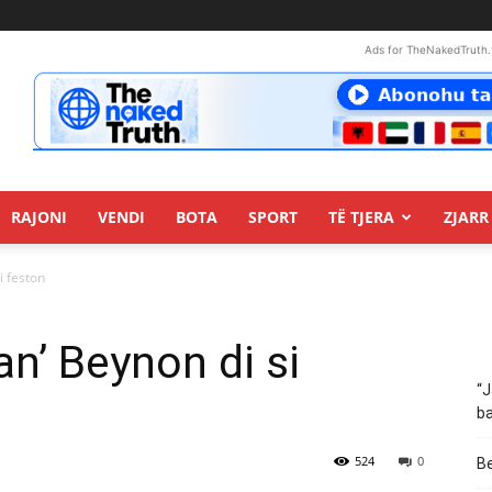
Ads for TheNakedTruth.
RAJONI
VENDI
BOTA
SPORT
TË TJERA
ZJARR 
i feston
n’ Beynon di si
“J
ba
524
0
Be