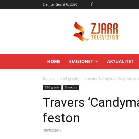
E enjte, Gusht 6, 2026
Zjarr.tv
HOME
EMISIONET
AKTUALITET
Ballina
360 grade
Travers ‘Candyman’ Beynon di s
360 grade
Showbiz
Travers ‘Candyma
feston
08/02/2018