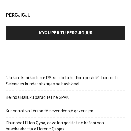
PËRGJIGJU
KYÇU PËR TU PËRGJIGJUR
“Ja ku e keni kartën e PS-së, do ta hedhim poshtë”, banorët e
Selenicës kundër shkrirjes së bashkisë!
Belinda Balluku paraqitet në SPAK
Kur narrativa kërkon të zëvendësojë qeverisjen
Dhunohet Elton Qyno, gazetari goditet në befasi nga
bashkëshortja e Florenc Çapjas