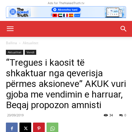
Ads for TheNakedTruth.tv
Ballina
Aktualitet
Aktualitet
Vendi
“Tregues i kaosit të
shkaktuar nga qeverisja
përmes aksioneve” AKUK vuri
gjoba me vendimin e harruar,
Beqaj propozon amnisti
20/09/2019
34
0