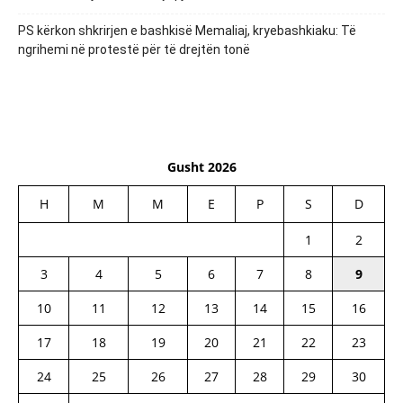
PS kërkon shkrirjen e bashkisë Memaliaj, kryebashkiaku: Të
ngrihemi në protestë për të drejtën tonë
Gusht 2026
H
M
M
E
P
S
D
1
2
3
4
5
6
7
8
9
10
11
12
13
14
15
16
17
18
19
20
21
22
23
24
25
26
27
28
29
30