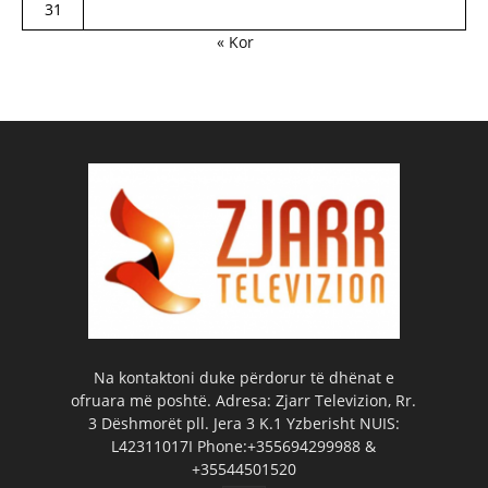
31
« Kor
Na kontaktoni duke përdorur të dhënat e
ofruara më poshtë. Adresa: Zjarr Televizion, Rr.
3 Dëshmorët pll. Jera 3 K.1 Yzberisht NUIS:
L42311017I Phone:+355694299988 &
+35544501520