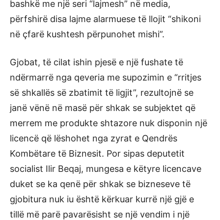
bashkë me një seri “lajmesh” në media,
përfshirë disa lajme alarmuese të llojit “shikoni
në çfarë kushtesh përpunohet mishi”.
Gjobat, të cilat ishin pjesë e një fushate të
ndërmarrë nga qeveria me supozimin e “rritjes
së shkallës së zbatimit të ligjit”, rezultojnë se
janë vënë në masë për shkak se subjektet që
merrem me produkte shtazore nuk disponin një
licencë që lëshohet nga zyrat e Qendrës
Kombëtare të Biznesit. Por sipas deputetit
socialist Ilir Beqaj, mungesa e këtyre licencave
duket se ka qenë për shkak se bizneseve të
gjobitura nuk iu është kërkuar kurrë një gjë e
tillë më parë pavarësisht se një vendim i një