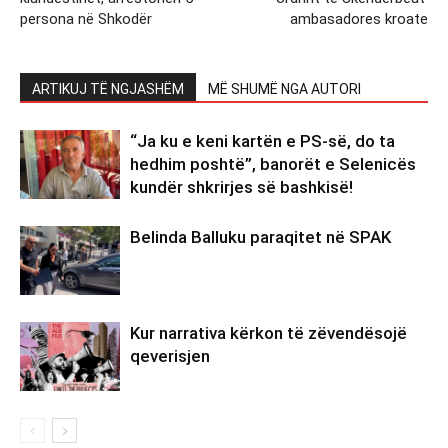
persona në Shkodër
ambasadores kroate
ARTIKUJ TË NGJASHËM
MË SHUMË NGA AUTORI
“Ja ku e keni kartën e PS-së, do ta
hedhim poshtë”, banorët e Selenicës
kundër shkrirjes së bashkisë!
Belinda Balluku paraqitet në SPAK
Kur narrativa kërkon të zëvendësojë
qeverisjen