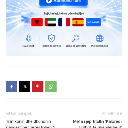
Artikulli paraprak
Artikulli tjetër
Trafikonin dhe dhunonin
Meta i jep titullin ‘Kalorës i
klandestinët, arrestohen 5
Urdhrit të Skënderbeut’