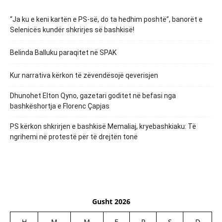
“Ja ku e keni kartën e PS-së, do ta hedhim poshtë”, banorët e
Selenicës kundër shkrirjes së bashkisë!
Belinda Balluku paraqitet në SPAK
Kur narrativa kërkon të zëvendësojë qeverisjen
Dhunohet Elton Qyno, gazetari goditet në befasi nga
bashkëshortja e Florenc Çapjas
PS kërkon shkrirjen e bashkisë Memaliaj, kryebashkiaku: Të
ngrihemi në protestë për të drejtën tonë
Gusht 2026
H
M
M
E
P
S
D