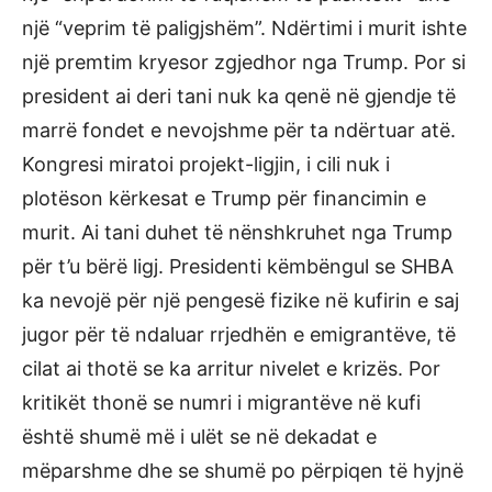
një “veprim të paligjshëm”. Ndërtimi i murit ishte
një premtim kryesor zgjedhor nga Trump. Por si
president ai deri tani nuk ka qenë në gjendje të
marrë fondet e nevojshme për ta ndërtuar atë.
Kongresi miratoi projekt-ligjin, i cili nuk i
plotëson kërkesat e Trump për financimin e
murit. Ai tani duhet të nënshkruhet nga Trump
për t’u bërë ligj. Presidenti këmbëngul se SHBA
ka nevojë për një pengesë fizike në kufirin e saj
jugor për të ndaluar rrjedhën e emigrantëve, të
cilat ai thotë se ka arritur nivelet e krizës. Por
kritikët thonë se numri i migrantëve në kufi
është shumë më i ulët se në dekadat e
mëparshme dhe se shumë po përpiqen të hyjnë