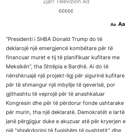
Zjarr Televizion Ad
ccccc
Aa
Aa
“Presidenti i SHBA Donald Trump do të
deklarojë një emergjencë kombëtare për të
financuar muret e tij të planifikuar kufitare me
Meksikën”, tha Shtëpia e Bardhë. Ai do të
nënshkruajë një projekt-ligj për sigurinë kufitare
për të shmangur një mbyllje të qeverisë, por
gjithashtu të veprojë për të anashkaluar
Kongresin dhe për të përdorur fonde ushtarake
për murin, tha një deklaratë. Demokratët e lartë
janë përgjigjur duke e akuzuar atë për kryerjen e
një “shpërdorimi të fuqishëm të pushtetit” dhe