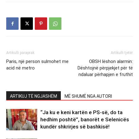
Artikulli paraprak
Artikulli tjetër
Paris, një person sulmohet me
OBSH lëshon alarmin:
acid në metro
Dështojnë përpjekjet për të
ndaluar përhapjen e fruthit
ARTIKUJ TË NGJASHËM
MË SHUMË NGA AUTORI
“Ja ku e keni kartën e PS-së, do ta
hedhim poshtë”, banorët e Selenicës
kundër shkrirjes së bashkisë!