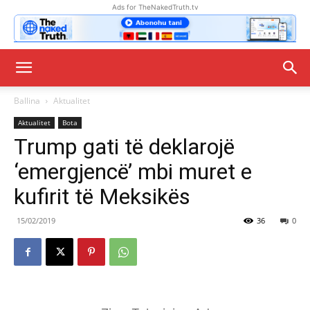
Ads for TheNakedTruth.tv
Ballina
Aktualitet
Aktualitet
Bota
Trump gati të deklarojë
‘emergjencë’ mbi muret e
kufirit të Meksikës
15/02/2019
36
0