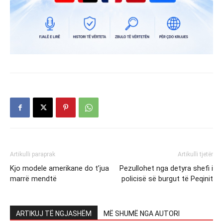
Artikulli paraprak
Artikulli tjetër
Kjo modele amerikane do t’jua
Pezullohet nga detyra shefi i
marrë mendtë
policisë së burgut të Peqinit
ARTIKUJ TË NGJASHËM
MË SHUMË NGA AUTORI