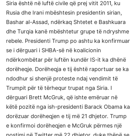
Siria është në luftë civile që prej vitit 2011, ku
Rusia dhe Irani mbështesin presidentin sirian,
Bashar al-Assad, ndërkaq Shtetet e Bashkuara
dhe Turqia kanë mbështetur grupe të ndryshme
rebele. Presidenti Trump po ashtu ka konfirmuar
se i dërguari i SHBA-së në koalicionin
ndërkombëtar për luftën kundër IS-it ka dhënë
dorëheqje. Dorëheqja e tij është raportuar se ka
ndodhur si shenjë proteste ndaj vendimit të
Trumpit për të tërhequr trupat nga Siria. I
dërguari Brett McGruk, që ishte emëruar në
këtë pozitë nga ish-presidenti Barack Obama ka
dorëzuar dorëheqjen e tij më 21 dhjetor. Trump
e konfirmoi dorëheqjen e McGruk përmes një
postimi në Twitter më 22 dhjetor, duke thënë se