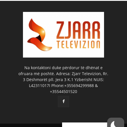
Na kontaktoni duke përdorur të dhënat e
ofruara më poshtë. Adresa: Zjarr Televizion, Rr.
3 Dëshmorët pll. Jera 3 K.1 Yzberisht NUIS:
L42311017I Phone:+355694299988 &
+35544501520