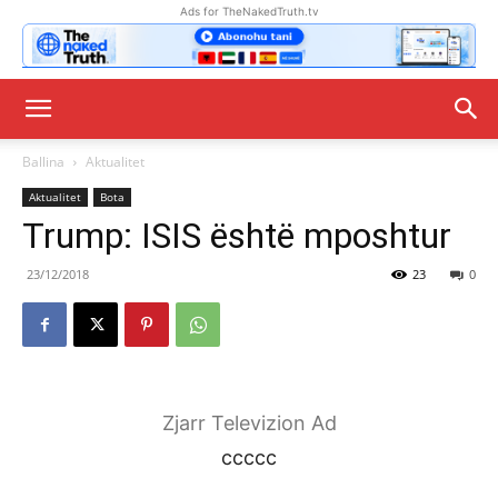
Ads for TheNakedTruth.tv
Ballina
Aktualitet
Aktualitet
Bota
Trump: ISIS është mposhtur
23/12/2018
23
0
Zjarr Televizion Ad
ccccc