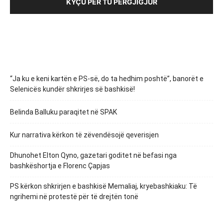
KYÇU PËR TU PËRGJIGJUR
“Ja ku e keni kartën e PS-së, do ta hedhim poshtë”, banorët e
Selenicës kundër shkrirjes së bashkisë!
Belinda Balluku paraqitet në SPAK
Kur narrativa kërkon të zëvendësojë qeverisjen
Dhunohet Elton Qyno, gazetari goditet në befasi nga
bashkëshortja e Florenc Çapjas
PS kërkon shkrirjen e bashkisë Memaliaj, kryebashkiaku: Të
ngrihemi në protestë për të drejtën tonë