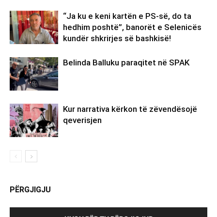
“Ja ku e keni kartën e PS-së, do ta
hedhim poshtë”, banorët e Selenicës
kundër shkrirjes së bashkisë!
Belinda Balluku paraqitet në SPAK
Kur narrativa kërkon të zëvendësojë
qeverisjen
PËRGJIGJU