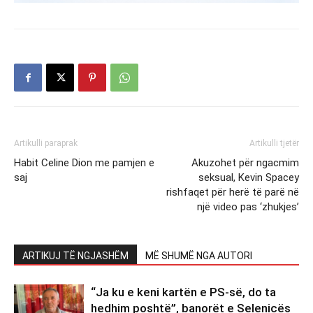
Artikulli paraprak
Artikulli tjetër
Habit Celine Dion me pamjen e
Akuzohet për ngacmim
saj
seksual, Kevin Spacey
rishfaqet për herë të parë në
një video pas ‘zhukjes’
ARTIKUJ TË NGJASHËM
MË SHUMË NGA AUTORI
“Ja ku e keni kartën e PS-së, do ta
hedhim poshtë”, banorët e Selenicës