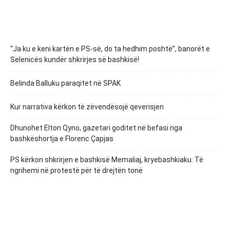
“Ja ku e keni kartën e PS-së, do ta hedhim poshtë”, banorët e
Selenicës kundër shkrirjes së bashkisë!
Belinda Balluku paraqitet në SPAK
Kur narrativa kërkon të zëvendësojë qeverisjen
Dhunohet Elton Qyno, gazetari goditet në befasi nga
bashkëshortja e Florenc Çapjas
PS kërkon shkrirjen e bashkisë Memaliaj, kryebashkiaku: Të
ngrihemi në protestë për të drejtën tonë