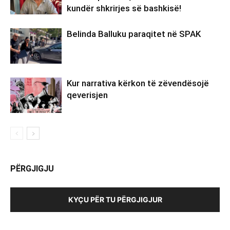
kundër shkrirjes së bashkisë!
Belinda Balluku paraqitet në SPAK
Kur narrativa kërkon të zëvendësojë
qeverisjen
PËRGJIGJU
KYÇU PËR TU PËRGJIGJUR