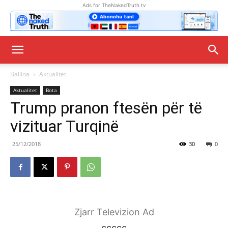
Ads for TheNakedTruth.tv
Ballina
Aktualitet
Aktualitet
Bota
Trump pranon ftesën për të
vizituar Turqinë
25/12/2018
30
0
Zjarr Televizion Ad
ccccc