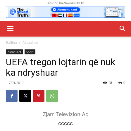
Ads for TheNakedTruth.tv
Ballina
Aktualitet
Aktualitet
Sport
UEFA tregon lojtarin që nuk
ka ndryshuar
17/01/2019
28
0
Zjarr Televizion Ad
ccccc