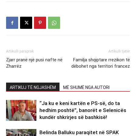
Artikulli paraprak
Artikulli tjetër
Zjarr pranë një pusi nafte në
Familja shqiptare rrezikon të
Zharrëz
dëbohet nga territori francez
ARTIKUJ TË NGJASHËM
MË SHUMË NGA AUTORI
“Ja ku e keni kartën e PS-së, do ta
hedhim poshtë”, banorët e Selenicës
kundër shkrirjes së bashkisë!
Belinda Balluku paraqitet në SPAK