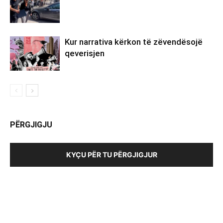
Kur narrativa kërkon të zëvendësojë
qeverisjen
PËRGJIGJU
KYÇU PËR TU PËRGJIGJUR