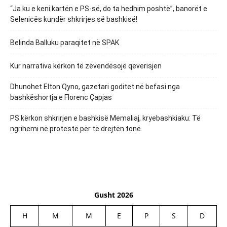
“Ja ku e keni kartën e PS-së, do ta hedhim poshtë”, banorët e
Selenicës kundër shkrirjes së bashkisë!
Belinda Balluku paraqitet në SPAK
Kur narrativa kërkon të zëvendësojë qeverisjen
Dhunohet Elton Qyno, gazetari goditet në befasi nga
bashkëshortja e Florenc Çapjas
PS kërkon shkrirjen e bashkisë Memaliaj, kryebashkiaku: Të
ngrihemi në protestë për të drejtën tonë
Gusht 2026
H
M
M
E
P
S
D