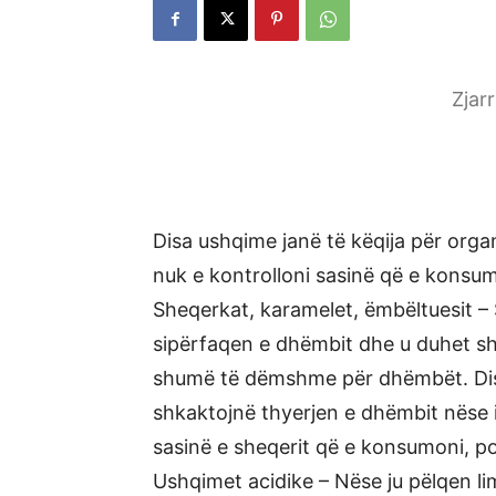
Zjar
Disa ushqime janë të këqija për org
nuk e kontrolloni sasinë që e konsum
Sheqerkat, karamelet, ëmbëltuesit –
sipërfaqen e dhëmbit dhe u duhet s
shumë të dëmshme për dhëmbët. Disa
shkaktojnë thyerjen e dhëmbit nëse i
sasinë e sheqerit që e konsumoni, p
Ushqimet acidike – Nëse ju pëlqen li