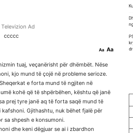
Ku
Dh
ng
r Televizion Ad
ccccc
PS
kr
Aa
dr
Aa
anizmin tuaj, veçanërisht për dhëmbët. Nëse
oni, kjo mund të çojë në probleme serioze.
 Sheqerkat e forta mund të ngjiten në
humë kohë që të shpërbëhen, kështu që janë
 prej tyre janë aq të forta saqë mund të
 kafshoni. Gjithashtu, nuk bëhet fjalë për
or sa shpesh e konsumoni.
moni dhe keni dëgjuar se ai i zbardhon