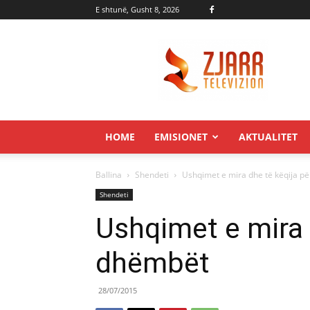
E shtunë, Gusht 8, 2026
Zjarr.tv
HOME
EMISIONET
AKTUALITET
Ballina
Shendeti
Ushqimet e mira dhe të këqija p
Shendeti
Ushqimet e mira 
dhëmbët
28/07/2015