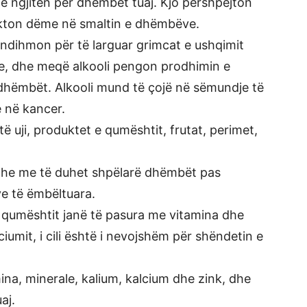
 ngjiten për dhëmbët tuaj. Kjo përshpejton
akton dëme në smaltin e dhëmbëve.
 ndihmon për të larguar grimcat e ushqimit
, dhe meqë alkooli pengon prodhimin e
dhëmbët. Alkooli mund të çojë në sëmundje të
 në kancer.
 uji, produktet e qumështit, frutat, perimet,
 dhe me të duhet shpëlarë dhëmbët pas
ve të ëmbëltuara.
 qumështit janë të pasura me vitamina dhe
lciumit, i cili është i nevojshëm për shëndetin e
ina, minerale, kalium, kalcium dhe zink, dhe
aj.