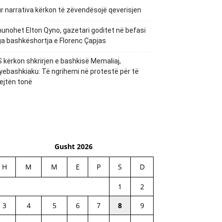
r narrativa kërkon të zëvendësojë qeverisjen
unohet Elton Qyno, gazetari goditet në befasi
a bashkëshortja e Florenc Çapjas
 kërkon shkrirjen e bashkisë Memaliaj,
yebashkiaku: Të ngrihemi në protestë për të
ejtën tonë
Gusht 2026
H
M
M
E
P
S
D
1
2
3
4
5
6
7
8
9