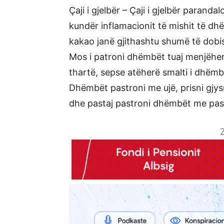
Çaji i gjelbër – Çaji i gjelbër parand
kundër inflamacionit të mishit të d
kakao janë gjithashtu shumë të dob
Mos i patroni dhëmbët tuaj menjëherë
thartë, sepse atëherë smalti i dhëm
Dhëmbët pastroni me ujë, prisni gjy
dhe pastaj pastroni dhëmbët me pa
Z