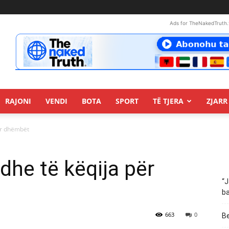
Ads for TheNakedTruth.
RAJONI
VENDI
BOTA
SPORT
TË TJERA
ZJARR 
ër dhëmbët
dhe të këqija për
“J
ba
663
0
Be