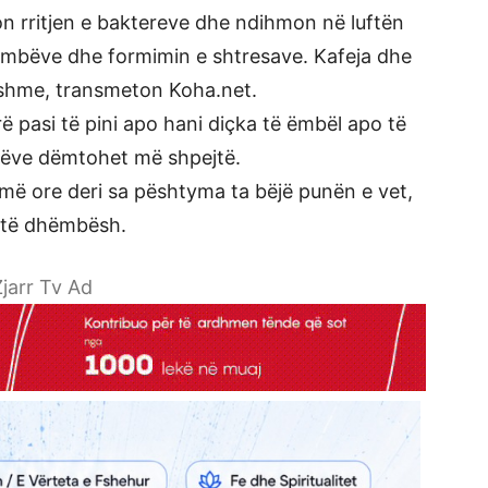
alon rritjen e baktereve dhe ndihmon në luftën
hëmbëve dhe formimin e shtresave. Kafeja dhe
ishme, transmeton Koha.net.
 pasi të pini apo hani diçka të ëmbël apo të
bëve dëmtohet më shpejtë.
smë ore deri sa pështyma ta bëjë punën e vet,
stë dhëmbësh.
jarr Tv Ad