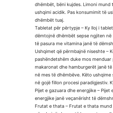
dhëmbët, bëni kujdes. Limoni mund 
ushqimi acidik. Pas konsumimit të ush
dhëmbët tuaj.
Tabletat për përtypje – Ky lloj i tab
dëmtojnë dhëmbët sepse ngjiten në 
të pasura me vitamina janë të dëms
Ushqimet që përmbajnë niseshte – K
pashëndetshëm duke mos menduar për
makaronat dhe hamburgerët janë të
në mes të dhëmbëve. Këto ushqime 
në gojë fillon procesi paradigjestiv
Pijet e gazuara dhe energjike – Pijet
energjike janë veçanërisht të dëms
Frutat e thata – Frutat e thata mun