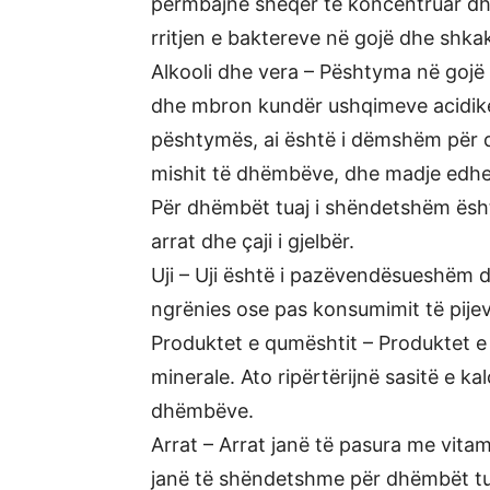
përmbajnë sheqer të koncentruar dhe
rritjen e baktereve në gojë dhe shk
Alkooli dhe vera – Pështyma në gojë
dhe mbron kundër ushqimeve acidike
pështymës, ai është i dëmshëm për 
mishit të dhëmbëve, dhe madje edhe
Për dhëmbët tuaj i shëndetshëm është
arrat dhe çaji i gjelbër.
Uji – Uji është i pazëvendësueshëm
ngrënies ose pas konsumimit të pije
Produktet e qumështit – Produktet e
minerale. Ato ripërtërijnë sasitë e ka
dhëmbëve.
Arrat – Arrat janë të pasura me vitam
janë të shëndetshme për dhëmbët tu