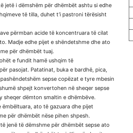
të jetë i dëmshëm për dhëmbët ashtu si edhe
qimeve të tilla, duhet t’i pastroni tërësisht
letave përmban acide të koncentruara të cilat
to. Madje edhe pijet e shëndetshme dhe ato
hme për dhëmbët tuaj.
ohët e fundit hamë ushqim të
 pasojat. Patatinat, buka e bardhë, pica,
 pashëndetshëm sepse copëzat e tyre mbesin
shumë shpejt konvertohen në sheqer sepse
. Ky sheqer dëmton smaltin e dhëmbëve.
 e ëmbëltuara, ato të gazuara dhe pijet
hme për dhëmbët nëse pihen shpesh.
d të jenë të dëmshme për dhëmbët sepse ato