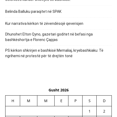
Belinda Balluku paraqitet në SPAK
Kur narrativa kërkon të zëvendësojë qeverisjen
Dhunohet Elton Qyno, gazetari goditet në befasi nga
bashkëshortja e Florenc Çapjas
PS kërkon shkrirjen e bashkisë Memaliaj, kryebashkiaku: Të
ngrihemi në protestë për të drejtën tonë
Gusht 2026
H
M
M
E
P
S
D
1
2