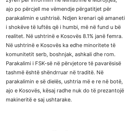
ajo po përcjell me vëmendje përgatitjet për
parakalimin e ushtrisë. Ndjen krenari që amaneti
i shokëve të luftës që i humbi, më në fund u bë
realitet. Në ushtrinë e Kosovës 8.1% janë femra.
Në ushtrinë e Kosovës ka edhe minoritete të
komunitetit serb, boshnjak, ashkali dhe rom.
Parakalimi i FSK-së në përvjetore të pavarësisë
tashmë është shëndrruar në traditë. Në
parakalimin e së dielës, ushtria më e re në botë,
ajo e Kosovës, kësaj radhe nuk do të prezantojë
makineritë e saj ushtarake.