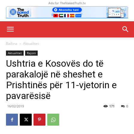
Ads for TheNakedTruth.tv
Ballina
Aktualitet
Aktualitet
Rajoni
Ushtria e Kosovës do të
parakalojë në sheshet e
Prishtinës për 11-vjetorin e
pavarësisë
16/02/2019
171
0