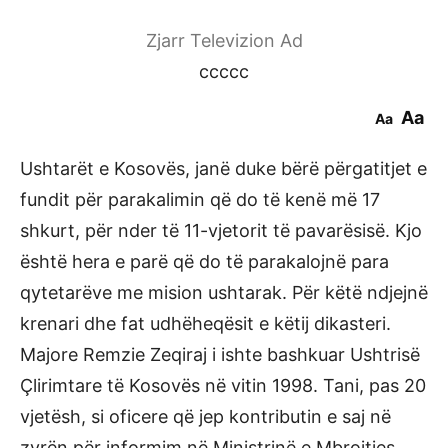
Zjarr Televizion Ad
ccccc
Aa
Aa
Ushtarët e Kosovës, janë duke bërë përgatitjet e
fundit për parakalimin që do të kenë më 17
shkurt, për nder të 11-vjetorit të pavarësisë. Kjo
është hera e parë që do të parakalojnë para
qytetarëve me mision ushtarak. Për këtë ndjejnë
krenari dhe fat udhëheqësit e këtij dikasteri.
Majore Remzie Zeqiraj i ishte bashkuar Ushtrisë
Çlirimtare të Kosovës në vitin 1998. Tani, pas 20
vjetësh, si oficere që jep kontributin e saj në
zyrën për informim në Ministrinë e Mbrojtjes,