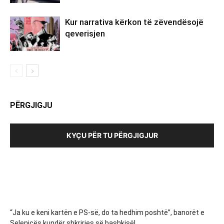
Kur narrativa kërkon të zëvendësojë
qeverisjen
PËRGJIGJU
KYÇU PËR TU PËRGJIGJUR
“Ja ku e keni kartën e PS-së, do ta hedhim poshtë”, banorët e
Selenicës kundër shkrirjes së bashkisë!