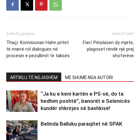
Artikulli paraprak
Artikulli tjetër
Thaçi: Komisionari Hahn pritet
Fier/ Përplasen dy mjete,
të marrë rol dialogues në
plagoset rëndë një prej
procesin e pezullimit të taksës
shoferëve
ARTIKUJ TË NGJASHËM
MË SHUMË NGA AUTORI
“Ja ku e keni kartën e PS-së, do ta
hedhim poshtë”, banorët e Selenicës
kundër shkrirjes së bashkisë!
Belinda Balluku paraqitet në SPAK