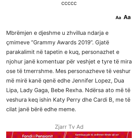
ccccc
Aa
Aa
Mbrëmjen e djeshme u zhvillua ndarja e
çmimeve “Grammy Awards 2019”. Gjatë
parakalimit në tapetin e kuq, personazhet e
njohur janë komentuar për veshjet e tyre të mira
ose të tmerrshme. Mes personazheve të veshur
më mirë kanë qenë edhe Jennifer Lopez, Dua
Lipa, Lady Gaga, Bebe Rexha. Ndërsa ato më të
veshura keq ishin Katy Perry dhe Cardi B, me të
cilat janë bërë edhe meme.
Zjarr Tv Ad