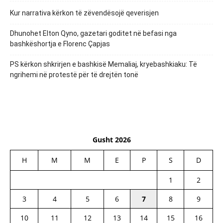
Kur narrativa kërkon të zëvendësojë qeverisjen
Dhunohet Elton Qyno, gazetari goditet në befasi nga
bashkëshortja e Florenc Çapjas
PS kërkon shkrirjen e bashkisë Memaliaj, kryebashkiaku: Të
ngrihemi në protestë për të drejtën tonë
Gusht 2026
H
M
M
E
P
S
D
1
2
3
4
5
6
7
8
9
10
11
12
13
14
15
16