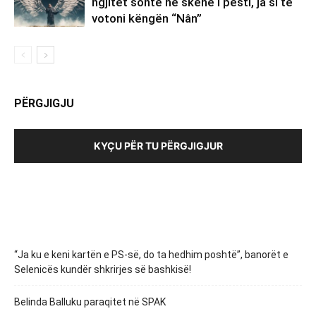
ngjitet sonte në skenë i pesti, ja si të
votoni këngën “Nân”
PËRGJIGJU
KYÇU PËR TU PËRGJIGJUR
“Ja ku e keni kartën e PS-së, do ta hedhim poshtë”, banorët e
Selenicës kundër shkrirjes së bashkisë!
Belinda Balluku paraqitet në SPAK