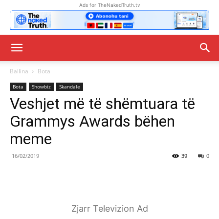
Ads for TheNakedTruth.tv
Ballina
Bota
Bota
Showbiz
Skandale
Veshjet më të shëmtuara të
Grammys Awards bëhen
meme
16/02/2019
39
0
Zjarr Televizion Ad