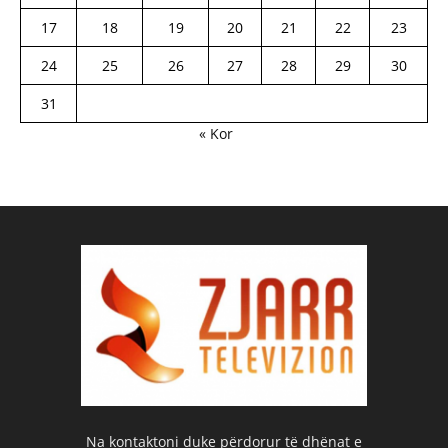
17
18
19
20
21
22
23
24
25
26
27
28
29
30
31
« Kor
Na kontaktoni duke përdorur të dhënat e