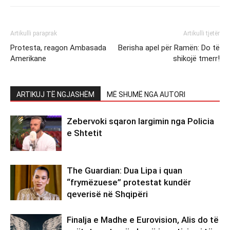
Artikulli paraprak
Artikulli tjetër
Protesta, reagon Ambasada
Berisha apel për Ramën: Do të
Amerikane
shikojë tmerr!
ARTIKUJ TË NGJASHËM
MË SHUMË NGA AUTORI
Zebervoki sqaron largimin nga Policia
e Shtetit
The Guardian: Dua Lipa i quan
“frymëzuese” protestat kundër
qeverisë në Shqipëri
Finalja e Madhe e Eurovision, Alis do të