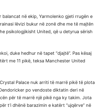
r balancat në ekip, Yarmolenko gjeti rrugën e
Ukrainasi lëvizi bukur në zonë dhe me të majtën
e psikologjikisht United, që u detyrua sërish
koi, duke hedhur në tapet “djajtë”. Pas kësaj
atërt me 11 pikë, teksa Manchester United
Crystal Palace nuk arriti të marrë pikë të plota
 Dendoricker po vendoste diktatin deri në
rcën për të marrë një pikë nga ky takim. Jota
për t’i dhënë barazimin e katërt “ujqërve” në