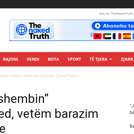
Ads for TheNakedTruth.
RAJONI
VENDI
BOTA
SPORT
TË TJERA
ZJARR 
ester United, vetëm barazim për Crystal Palace
“shembin”
“J
ed, vetëm barazim
ba
ce
Be