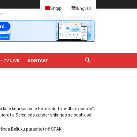
Shqip
English
tv
– TV LIVE
KONTAKT
a ku e keni kartën e PS-së, do ta hedhim poshtë”,
norët e Selenicës kundër shkrirjes së bashkisë!
linda Balluku paraqitet në SPAK