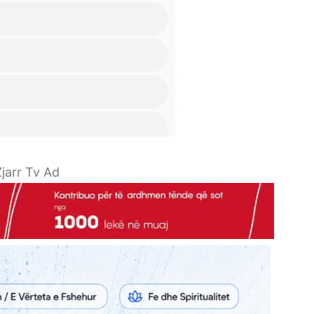
jarr Tv Ad