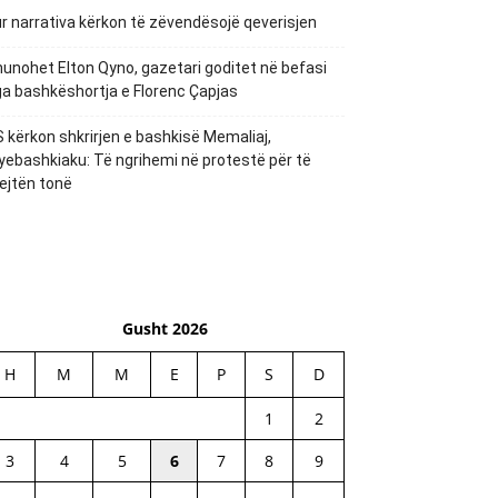
r narrativa kërkon të zëvendësojë qeverisjen
unohet Elton Qyno, gazetari goditet në befasi
a bashkëshortja e Florenc Çapjas
 kërkon shkrirjen e bashkisë Memaliaj,
yebashkiaku: Të ngrihemi në protestë për të
ejtën tonë
Gusht 2026
H
M
M
E
P
S
D
1
2
3
4
5
6
7
8
9