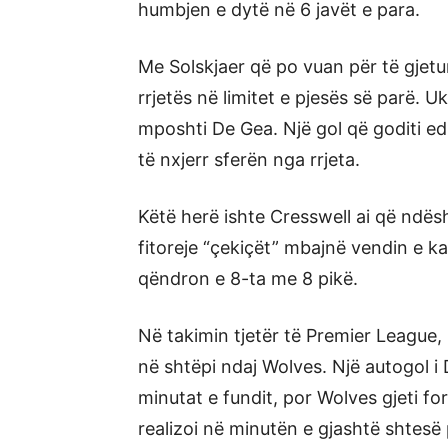
humbjen e dytë në 6 javët e para.
Me Solskjaer që po vuan për të gjetu
rrjetës në limitet e pjesës së parë. 
mposhti De Gea. Një gol që goditi edh
të nxjerr sferën nga rrjeta.
Këtë herë ishte Cresswell ai që ndësh
fitoreje “çekiçët” mbajnë vendin e k
qëndron e 8-ta me 8 pikë.
Në takimin tjetër të Premier League, 
në shtëpi ndaj Wolves. Një autogol i
minutat e fundit, por Wolves gjeti fo
realizoi në minutën e gjashtë shtesë 