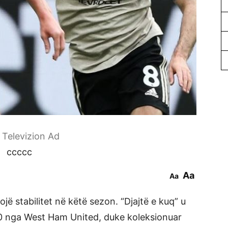
r Televizion Ad
ccccc
Aa
Aa
ë stabilitet në këtë sezon. “Djajtë e kuq” u
-0 nga West Ham United, duke koleksionuar