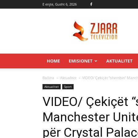
E enjte, Gusht 6, 2026
Zjarr.tv
HOME
EMISIONET
AKTUALITET
Ballina
Aktualitet
VIDEO/ Çekiçët “shembin” Manch
Aktualitet
Sport
VIDEO/ Çekiçët 
Manchester Unit
për Crystal Pala