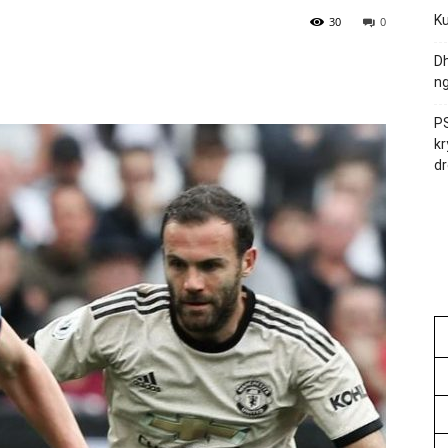
Ku
30
0
Dh
ng
PS
kr
dr