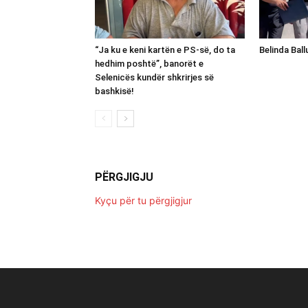
“Ja ku e keni kartën e PS-së, do ta
Belinda Bal
hedhim poshtë”, banorët e
Selenicës kundër shkrirjes së
bashkisë!
PËRGJIGJU
Kyçu për tu përgjigjur