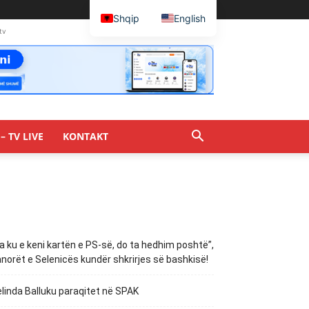
Shqip
English
tv
– TV LIVE
KONTAKT
a ku e keni kartën e PS-së, do ta hedhim poshtë”,
norët e Selenicës kundër shkrirjes së bashkisë!
linda Balluku paraqitet në SPAK