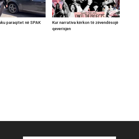
luku paraqitet në SPAK
Kur narrativa kërkon të zëvendësojë
qeverisjen