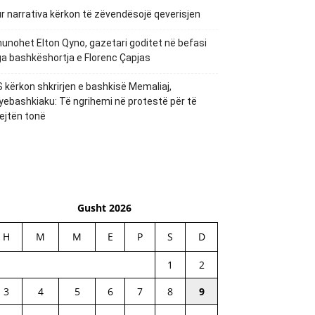
r narrativa kërkon të zëvendësojë qeverisjen
unohet Elton Qyno, gazetari goditet në befasi
a bashkëshortja e Florenc Çapjas
 kërkon shkrirjen e bashkisë Memaliaj,
yebashkiaku: Të ngrihemi në protestë për të
ejtën tonë
Gusht 2026
H
M
M
E
P
S
D
1
2
3
4
5
6
7
8
9