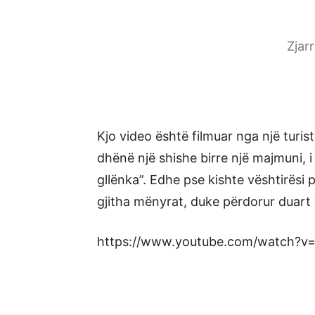
Zjar
Kjo video është filmuar nga një turistn
dhënë një shishe birre një majmuni, i 
gllënka”. Edhe pse kishte vështirësi 
gjitha mënyrat, duke përdorur duart 
https://www.youtube.com/watch?v=6