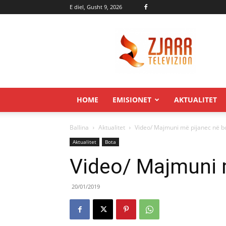
E diel, Gusht 9, 2026
Zjarr.tv
HOME
EMISIONET
AKTUALITET
Ballina
Aktualitet
Video/ Majmuni më pijanec në b
Aktualitet
Bota
Video/ Majmuni 
20/01/2019