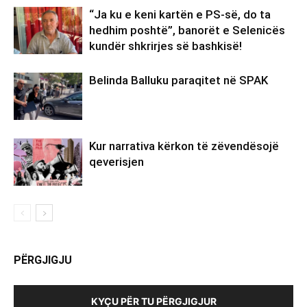
“Ja ku e keni kartën e PS-së, do ta
hedhim poshtë”, banorët e Selenicës
kundër shkrirjes së bashkisë!
Belinda Balluku paraqitet në SPAK
Kur narrativa kërkon të zëvendësojë
qeverisjen
PËRGJIGJU
KYÇU PËR TU PËRGJIGJUR