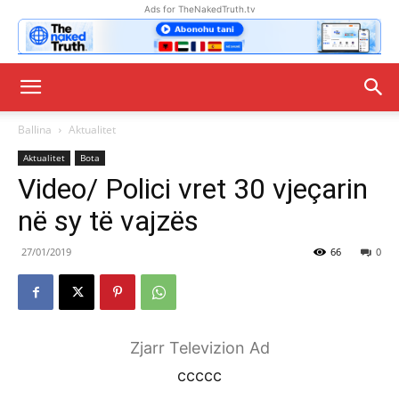
Ads for TheNakedTruth.tv
Ballina
Aktualitet
Aktualitet
Bota
Video/ Polici vret 30 vjeçarin
në sy të vajzës
27/01/2019
66
0
Zjarr Televizion Ad
ccccc