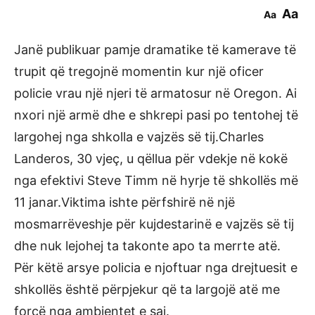
Aa
Aa
Janë publikuar pamje dramatike të kamerave të
trupit që tregojnë momentin kur një oficer
policie vrau një njeri të armatosur në Oregon. Ai
nxori një armë dhe e shkrepi pasi po tentohej të
largohej nga shkolla e vajzës së tij.Charles
Landeros, 30 vjeç, u qëllua për vdekje në kokë
nga efektivi Steve Timm në hyrje të shkollës më
11 janar.Viktima ishte përfshirë në një
mosmarrëveshje për kujdestarinë e vajzës së tij
dhe nuk lejohej ta takonte apo ta merrte atë.
Për këtë arsye policia e njoftuar nga drejtuesit e
shkollës është përpjekur që ta largojë atë me
forcë nga ambientet e saj.