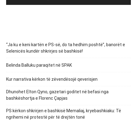
“Ja ku e keni kartën e PS-së, do ta hedhim poshtë”, banorët e
Selenicës kundër shkrirjes së bashkisë!
Belinda Balluku paraqitet në SPAK
Kur narrativa kërkon të zëvendësojë qeverisjen
Dhunohet Elton Qyno, gazetari goditet në befasi nga
bashkëshortja e Florenc Çapjas
PS kërkon shkrirjen e bashkisë Memaliaj, kryebashkiaku: Të
ngrihemi në protestë për të drejtën tonë