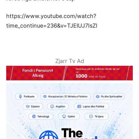
https://www.youtube.com/watch?
time_continue=236&v=TJElUJ7IsZI
Zjarr Tv Ad