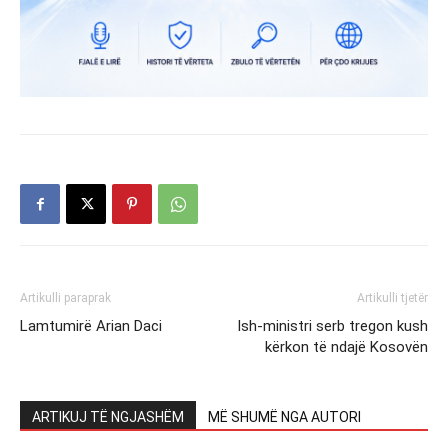
Artikulli paraprak
Artikulli tjetër
Lamtumirë Arian Daci
Ish-ministri serb tregon kush
kërkon të ndajë Kosovën
ARTIKUJ TË NGJASHËM
MË SHUMË NGA AUTORI