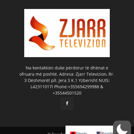
Na kontaktoni duke përdorur të dhënat e
ofruara më poshtë. Adresa: Zjarr Televizion, Rr.
3 Dëshmorët pll. Jera 3 K.1 Yzberisht NUIS:
L42311017I Phone:+355694299988 &
+35544501520
Shqip
English