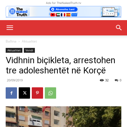
Ads for TheNakedTruth.tv
Ballina
Aktualitet
Aktualitet
Vendi
Vidhnin biçikleta, arrestohen
tre adoleshentët në Korçë
20/09/2019
32
0