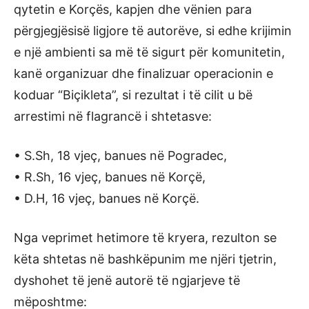
qytetin e Korçës, kapjen dhe vënien para
përgjegjësisë ligjore të autorëve, si edhe krijimin
e një ambienti sa më të sigurt për komunitetin,
kanë organizuar dhe finalizuar operacionin e
koduar “Biçikleta”, si rezultat i të cilit u bë
arrestimi në flagrancë i shtetasve:
• S.Sh, 18 vjeç, banues në Pogradec,
• R.Sh, 16 vjeç, banues në Korçë,
• D.H, 16 vjeç, banues në Korçë.
Nga veprimet hetimore të kryera, rezulton se
këta shtetas në bashkëpunim me njëri tjetrin,
dyshohet të jenë autorë të ngjarjeve të
mëposhtme: