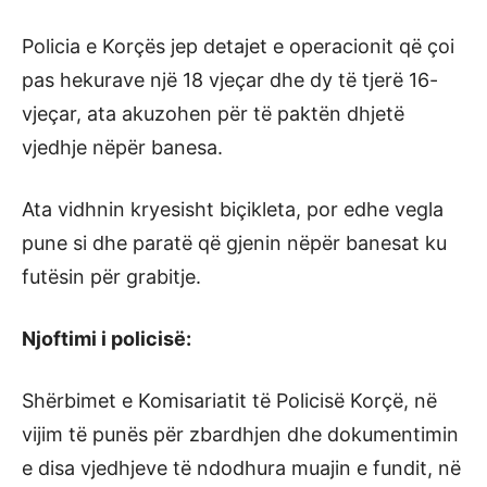
Policia e Korçës jep detajet e operacionit që çoi
pas hekurave një 18 vjeçar dhe dy të tjerë 16-
vjeçar, ata akuzohen për të paktën dhjetë
vjedhje nëpër banesa.
Ata vidhnin kryesisht biçikleta, por edhe vegla
pune si dhe paratë që gjenin nëpër banesat ku
futësin për grabitje.
Njoftimi i policisë:
Shërbimet e Komisariatit të Policisë Korçë, në
vijim të punës për zbardhjen dhe dokumentimin
e disa vjedhjeve të ndodhura muajin e fundit, në