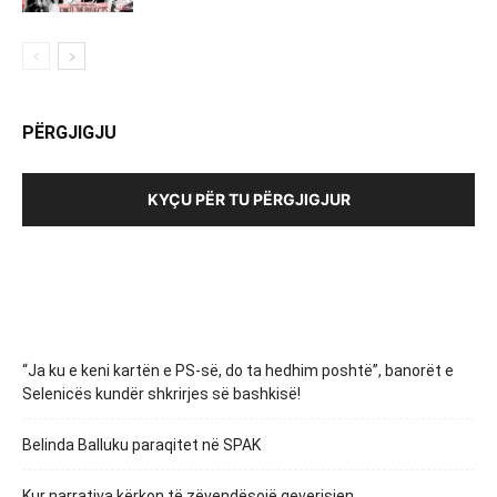
PËRGJIGJU
KYÇU PËR TU PËRGJIGJUR
“Ja ku e keni kartën e PS-së, do ta hedhim poshtë”, banorët e
Selenicës kundër shkrirjes së bashkisë!
Belinda Balluku paraqitet në SPAK
Kur narrativa kërkon të zëvendësojë qeverisjen