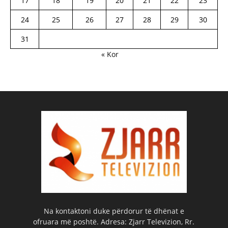
17
18
19
20
21
22
23
24
25
26
27
28
29
30
31
« Kor
Na kontaktoni duke përdorur të dhënat e
ofruara më poshtë. Adresa: Zjarr Televizion, Rr.