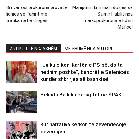
Si i varrosi prokuroria provat e
Manipulim kriminal i dosjes së
lidhjes së Tahirit me
Saimir Habilit nga
trafikantët e drogës
narkoprokuroria e Edvin
Mafisë!
ARTIKUJ TË NGJASHËM
MË SHUMË NGA AUTORI
“Ja ku e keni kartën e PS-së, do ta
hedhim poshtë”, banorët e Selenicës
kundër shkrirjes së bashkisë!
Belinda Balluku paraqitet në SPAK
Kur narrativa kërkon të zëvendësojë
qeverisjen