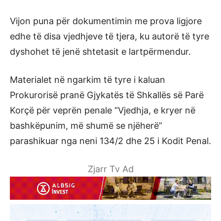
Vijon puna për dokumentimin me prova ligjore
edhe të disa vjedhjeve të tjera, ku autorë të tyre
dyshohet të jenë shtetasit e lartpërmendur.
Materialet në ngarkim të tyre i kaluan
Prokurorisë pranë Gjykatës të Shkallës së Parë
Korçë për veprën penale “Vjedhja, e kryer në
bashkëpunim, më shumë se njëherë”
parashikuar nga neni 134/2 dhe 25 i Kodit Penal.
Zjarr Tv Ad