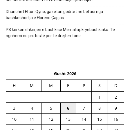
Dhunohet Elton Qyno, gazetari goditet në befasi nga
bashkëshortja e Florenc Çapjas
PS kërkon shkrirjen e bashkisë Memaliaj, kryebashkiaku: Të
ngrihemi në protestë për të drejtën tonë
Gusht 2026
H
M
M
E
P
S
D
1
2
3
4
5
6
7
8
9
10
11
12
13
14
15
16