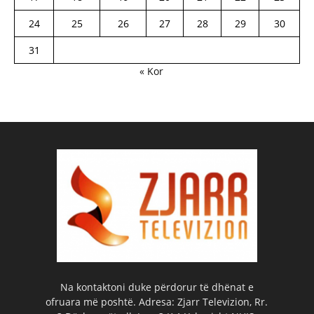
24
25
26
27
28
29
30
31
« Kor
Na kontaktoni duke përdorur të dhënat e
ofruara më poshtë. Adresa: Zjarr Televizion, Rr.