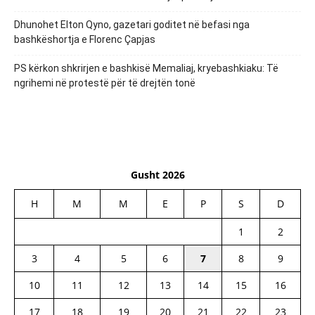
Dhunohet Elton Qyno, gazetari goditet në befasi nga
bashkëshortja e Florenc Çapjas
PS kërkon shkrirjen e bashkisë Memaliaj, kryebashkiaku: Të
ngrihemi në protestë për të drejtën tonë
Gusht 2026
H
M
M
E
P
S
D
1
2
3
4
5
6
7
8
9
10
11
12
13
14
15
16
17
18
19
20
21
22
23