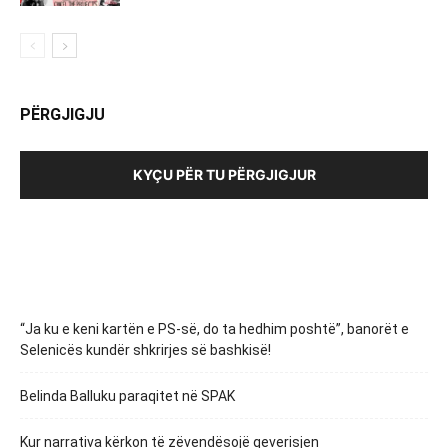
PËRGJIGJU
KYÇU PËR TU PËRGJIGJUR
“Ja ku e keni kartën e PS-së, do ta hedhim poshtë”, banorët e
Selenicës kundër shkrirjes së bashkisë!
Belinda Balluku paraqitet në SPAK
Kur narrativa kërkon të zëvendësojë qeverisjen