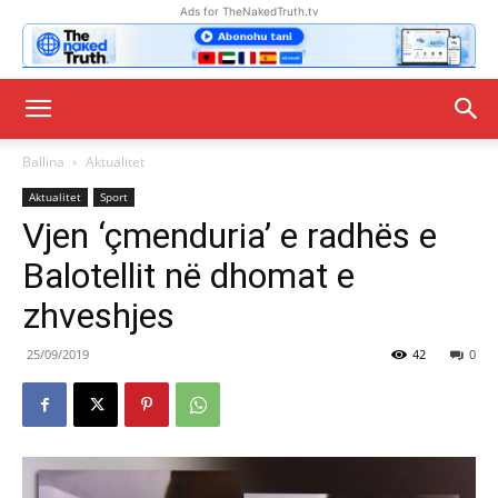
Ads for TheNakedTruth.tv
Ballina
Aktualitet
Aktualitet
Sport
Vjen ‘çmenduria’ e radhës e
Balotellit në dhomat e
zhveshjes
25/09/2019
42
0