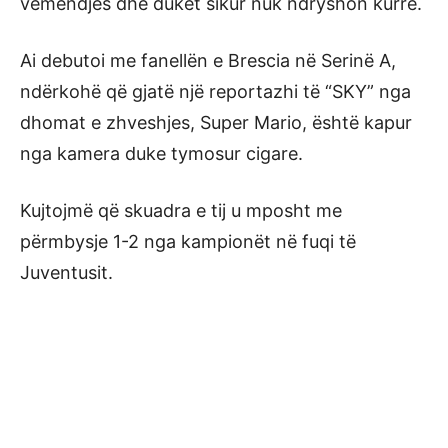
vëmendjes dhe duket sikur nuk ndryshon kurrë.
Ai debutoi me fanellën e Brescia në Serinë A,
ndërkohë që gjatë një reportazhi të “SKY” nga
dhomat e zhveshjes, Super Mario, është kapur
nga kamera duke tymosur cigare.
Kujtojmë që skuadra e tij u mposht me
përmbysje 1-2 nga kampionët në fuqi të
Juventusit.