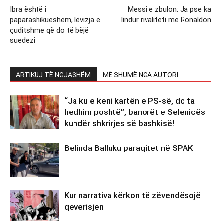
Ibra është i
Messi e zbulon: Ja pse ka
paparashikueshëm, lëvizja e
lindur rivaliteti me Ronaldon
çuditshme që do të bëjë
suedezi
ARTIKUJ TË NGJASHËM
MË SHUMË NGA AUTORI
“Ja ku e keni kartën e PS-së, do ta
hedhim poshtë”, banorët e Selenicës
kundër shkrirjes së bashkisë!
Belinda Balluku paraqitet në SPAK
Kur narrativa kërkon të zëvendësojë
qeverisjen