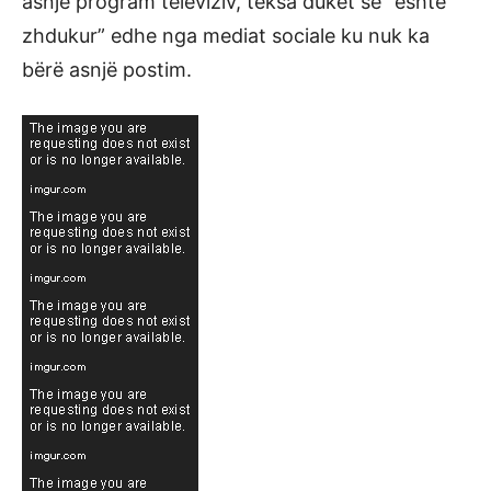
asnjë program televiziv, teksa duket se “është
zhdukur” edhe nga mediat sociale ku nuk ka
bërë asnjë postim.