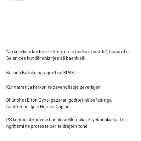
“Ja ku e keni kartën e PS-së, do ta hedhim poshtë”, banorët e
Selenicës kundër shkrirjes së bashkisë!
Belinda Balluku paraqitet në SPAK
Kur narrativa kërkon të zëvendësojë qeverisjen
Dhunohet Elton Qyno, gazetari goditet në befasi nga
bashkëshortja e Florenc Çapjas
PS kërkon shkrirjen e bashkisë Memaliaj, kryebashkiaku: Të
ngrihemi në protestë për të drejtën tonë