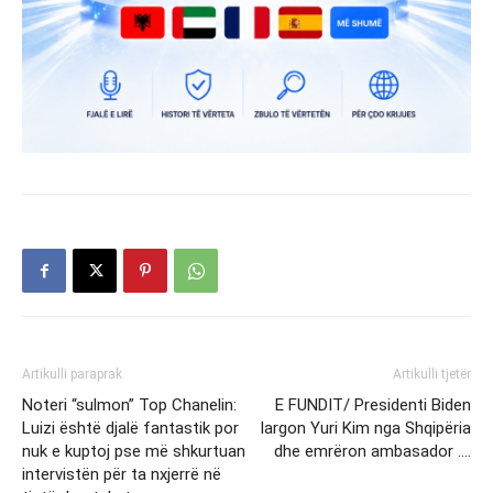
Artikulli paraprak
Artikulli tjetër
Noteri “sulmon” Top Chanelin:
E FUNDIT/ Presidenti Biden
Luizi është djalë fantastik por
largon Yuri Kim nga Shqipëria
nuk e kuptoj pse më shkurtuan
dhe emrëron ambasador ….
intervistën për ta nxjerrë në