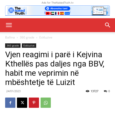
Ads for TheNakedTruth.tv
Ballina
360 grade
Eskluzive
360 grade
Eskluzive
Vjen reagimi i parë i Kejvina
Kthellës pas daljes nga BBV,
habit me veprimin në
mbështetje të Luizit
24/01/2023
13727
0