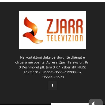
Na kontaktoni duke përdorur të dhënat e
ofruara më poshtë. Adresa: Zjarr Televizion, Rr.
3 Dëshmorët pll. Jera 3 K.1 Yzberisht NUIS:
L42311017I Phone:+355694299988 &
+35544501520