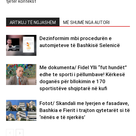
tjetër kontekst
ARTIKUJ TË NGJASHËM
MË SHUMË NGA AUTORI
Dezinformim mbi procedurën e
automjeteve të Bashkisë Selenicë
Me dokumenta/ Fidel Ylli “fut hundët”
edhe te sporti i pëllumbave! Kërkesë
doganës për bllokimin e 170
sportistëve shqiptarë në kufi
Fotot/ Skandali me lyerjen e fasadave,
Bashkia e Fierit i trajton qytetarët si të
‘nënës e të njerkës’