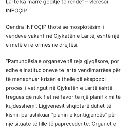
Lartë ka marrë goditje të rëndë” – vlerësoi
INFOÇIP.
Qendra INFOÇIP thotë se mosplotësimi i
vendeve vakant në Gjykatën e Lartë, është një
e metë e reformës në drejtësi.
“Pamundësia e organeve të reja gjyqësore, por
edhe e institucioneve të larta vendimarrëse për
të menaxhuar krizën e thellë që ekspozoi
procesi i vetingut në Gjykatën e Lartë është
tregues që nuk flet në favor të një planifikimi të
kujdesshëm”. Ligjvënësit shqiptarë duhet të
kishin parashikuar “planin e kontigjencës” për
një situatë të tillë të paprecedentë. Organet e