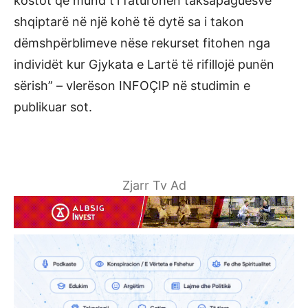
kostot që mund t’i faturohen taksapaguesve
shqiptarë në një kohë të dytë sa i takon
dëmshpërblimeve nëse rekurset fitohen nga
individët kur Gjykata e Lartë të rifillojë punën
sërish” – vlerëson INFOÇIP në studimin e
publikuar sot.
Zjarr Tv Ad