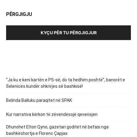
PËRGJIGJU
KYÇU PËR TU PËRGJIGJUR
“Ja ku e keni kartën e PS-së, do ta hedhim poshtë”, banorët e
Selenicës kundër shkrirjes së bashkisë!
Belinda Balluku paraqitet në SPAK
Kur narrativa kërkon të zëvendësojë qeverisjen
Dhunohet Elton Qyno, gazetari goditet në befasi nga
bashkëshortja e Florenc Çapjas