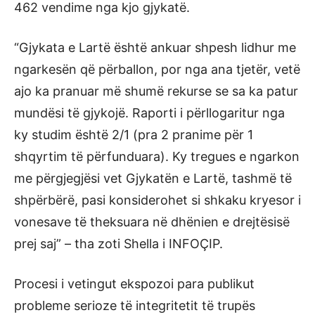
462 vendime nga kjo gjykatë.
“Gjykata e Lartë është ankuar shpesh lidhur me
ngarkesën që përballon, por nga ana tjetër, vetë
ajo ka pranuar më shumë rekurse se sa ka patur
mundësi të gjykojë. Raporti i përllogaritur nga
ky studim është 2/1 (pra 2 pranime për 1
shqyrtim të përfunduara). Ky tregues e ngarkon
me përgjegjësi vet Gjykatën e Lartë, tashmë të
shpërbërë, pasi konsiderohet si shkaku kryesor i
vonesave të theksuara në dhënien e drejtësisë
prej saj” – tha zoti Shella i INFOÇIP.
Procesi i vetingut ekspozoi para publikut
probleme serioze të integritetit të trupës