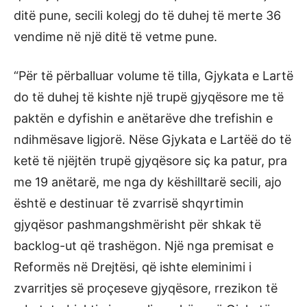
ditë pune, secili kolegj do të duhej të merte 36
vendime në një ditë të vetme pune.
“Për të përballuar volume të tilla, Gjykata e Lartë
do të duhej të kishte një trupë gjyqësore me të
paktën e dyfishin e anëtarëve dhe trefishin e
ndihmësave ligjorë. Nëse Gjykata e Lartëë do të
ketë të njëjtën trupë gjyqësore siç ka patur, pra
me 19 anëtarë, me nga dy këshilltarë secili, ajo
është e destinuar të zvarrisë shqyrtimin
gjyqësor pashmangshmërisht për shkak të
backlog-ut që trashëgon. Një nga premisat e
Reformës në Drejtësi, që ishte eleminimi i
zvarritjes së proçeseve gjyqësore, rrezikon të