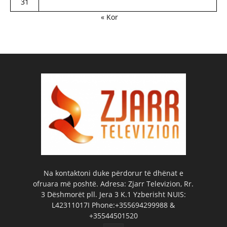
31
« Kor
Na kontaktoni duke përdorur të dhënat e
ofruara më poshtë. Adresa: Zjarr Televizion, Rr.
3 Dëshmorët pll. Jera 3 K.1 Yzberisht NUIS:
L42311017I Phone:+355694299988 &
+35544501520