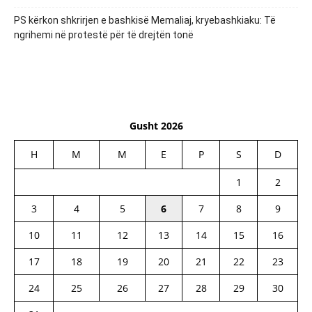
PS kërkon shkrirjen e bashkisë Memaliaj, kryebashkiaku: Të
ngrihemi në protestë për të drejtën tonë
Gusht 2026
H
M
M
E
P
S
D
1
2
3
4
5
6
7
8
9
10
11
12
13
14
15
16
17
18
19
20
21
22
23
24
25
26
27
28
29
30