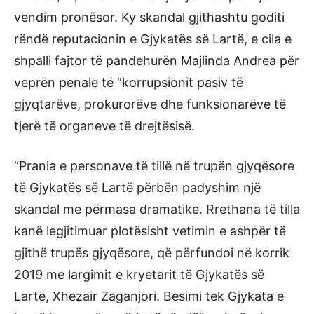
vendim pronësor. Ky skandal gjithashtu goditi
rëndë reputacionin e Gjykatës së Lartë, e cila e
shpalli fajtor të pandehurën Majlinda Andrea për
veprën penale të “korrupsionit pasiv të
gjyqtarëve, prokurorëve dhe funksionarëve të
tjerë të organeve të drejtësisë.
“Prania e personave të tillë në trupën gjyqësore
të Gjykatës së Lartë përbën padyshim një
skandal me përmasa dramatike. Rrethana të tilla
kanë legjitimuar plotësisht vetimin e ashpër të
gjithë trupës gjyqësore, që përfundoi në korrik
2019 me largimit e kryetarit të Gjykatës së
Lartë, Xhezair Zaganjori. Besimi tek Gjykata e