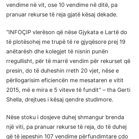
vendime në vit, ose 10 vendime në ditë, pa
pranuar rekurse të reja gjatë kësaj dekade.
“INFOÇIP vlerëson që nëse Gjykata e Lartë do
të plotësohej me trupë të re gjyqësore prej 19
anëtarësh dhe kolegjet të nisnin punën
rregullisht, për të marrë vendim për rekurset që
presin, do të duheshin rreth 20 vjet, nëse e
përllogarisim eficiencën me mesataren e vitit
2015, më e mira e 5 viteve të fundit” – tha Gerti
Shella, drejtues i kësaj qendre studimore.
Nëse stoku i dosjeve duhej shmangur brenda
një viti, pa pranuar rekurse të reja, do të duhej
që të jepeshin 107 vendime përfundimtare çdo