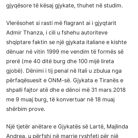
gjyqësore të kësaj gjykate, thuhet në studim.
Vlerësohet si rasti më flagrant ai i gjyqtarit
Admir Thanza, i cili u fshehu autoriteve
shqiptare faktin se një gjykata italiane e kishte
dënuar në vitin 1999 me vendim të formës së
prerë (me 40 ditë burg dhe 100 mijë lireta
gjobë). Dënimi i tij penal në Itali u zbulua nga
përfaqësuesit e ONM-së. Gjykata e Tiranës e
shpalli fajtor atë dhe e dënoi më 31 mars 2018
me 9 muaj burg, të konvertuar në 18 muaj
shërbim prove.
Një tjetër anëtare e Gjykatës së Lartë, Majlinda
Andrea, u përfshi në marrje ryshfeti për një