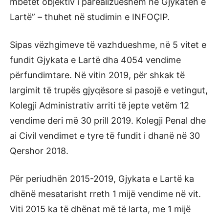
mbetet objektiv i parealizueshëm në Gjykatën e
Lartë” – thuhet në studimin e INFOÇIP.
Sipas vëzhgimeve të vazhdueshme, në 5 vitet e
fundit Gjykata e Lartë dha 4054 vendime
përfundimtare. Në vitin 2019, për shkak të
largimit të trupës gjyqësore si pasojë e vetingut,
Kolegji Administrativ arriti të jepte vetëm 12
vendime deri më 30 prill 2019. Kolegji Penal dhe
ai Civil vendimet e tyre të fundit i dhanë në 30
Qershor 2018.
Për periudhën 2015-2019, Gjykata e Lartë ka
dhënë mesatarisht rreth 1 mijë vendime në vit.
Viti 2015 ka të dhënat më të larta, me 1 mijë