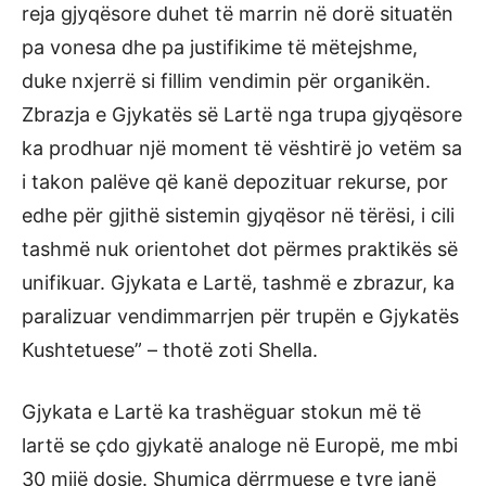
reja gjyqësore duhet të marrin në dorë situatën
pa vonesa dhe pa justifikime të mëtejshme,
duke nxjerrë si fillim vendimin për organikën.
Zbrazja e Gjykatës së Lartë nga trupa gjyqësore
ka prodhuar një moment të vështirë jo vetëm sa
i takon palëve që kanë depozituar rekurse, por
edhe për gjithë sistemin gjyqësor në tërësi, i cili
tashmë nuk orientohet dot përmes praktikës së
unifikuar. Gjykata e Lartë, tashmë e zbrazur, ka
paralizuar vendimmarrjen për trupën e Gjykatës
Kushtetuese” – thotë zoti Shella.
Gjykata e Lartë ka trashëguar stokun më të
lartë se çdo gjykatë analoge në Europë, me mbi
30 mijë dosje. Shumica dërrmuese e tyre janë