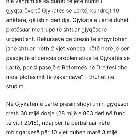
një vendim se sa duhet të jetë numri i
gjyqtarëve të Gjykatës së Lartë, kundrejt 19
anëtarë, që ishin deri dje. Gjykata e Lartë duhet
plotësuar me trupë të shtuar gjyqësore
urgjentisht. Rekurseve që presin të shqyrtohen i
janë shtuar rreth 2 vjet vonesa, këtë herë jo për
pasojë të eficencës problematike të Gjykatës së
Lartë, por si pasojë e Reformës në Drejtësi dhe
mos-plotësimit të vakancave” – thuhet në
studim.
Në Gjykatën e Lartë presin shqyrtimin gjyqësor
rreth 30 mijë dosje (28 mijë e 863 deri në fund
të vitit 2018), ndaj për ta përballuar këtë
mbingarkesë për 10 vjet duhen marë 3 mijë