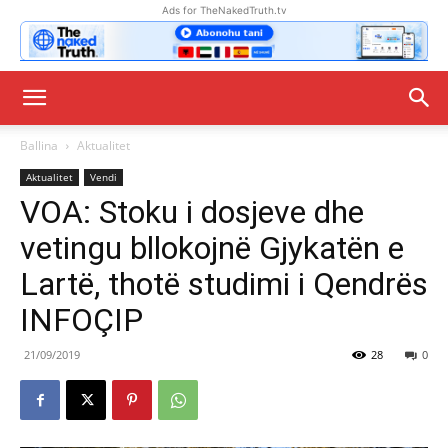
Ads for TheNakedTruth.tv
Ballina
Aktualitet
Aktualitet
Vendi
VOA: Stoku i dosjeve dhe
vetingu bllokojnë Gjykatën e
Lartë, thotë studimi i Qendrës
INFOÇIP
21/09/2019
28
0