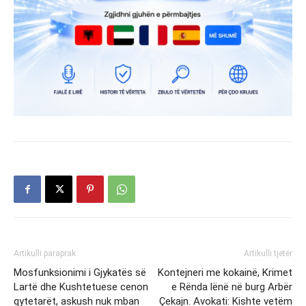
Artikulli paraprak
Artikulli tjetër
Mosfunksionimi i Gjykatës së
Kontejneri me kokainë, Krimet
Lartë dhe Kushtetuese cenon
e Rënda lënë në burg Arbër
qytetarët, askush nuk mban
Çekajn. Avokati: Kishte vetëm