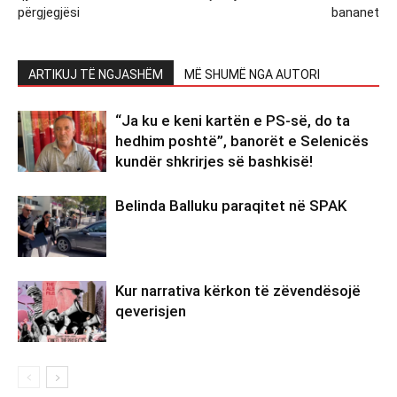
përgjegjësi
bananet
ARTIKUJ TË NGJASHËM
MË SHUMË NGA AUTORI
“Ja ku e keni kartën e PS-së, do ta
hedhim poshtë”, banorët e Selenicës
kundër shkrirjes së bashkisë!
Belinda Balluku paraqitet në SPAK
Kur narrativa kërkon të zëvendësojë
qeverisjen