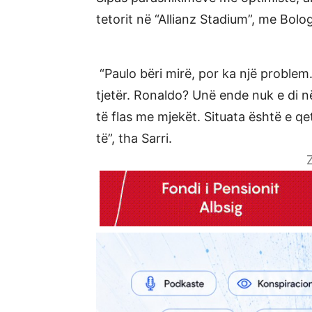
tetorit në “Allianz Stadium”, me Bolo
“Paulo bëri mirë, por ka një proble
tjetër. Ronaldo? Unë ende nuk e di n
të flas me mjekët. Situata është e q
të”, tha Sarri.
Z