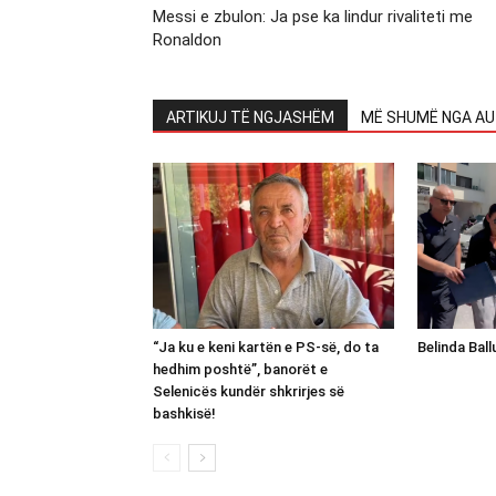
Messi e zbulon: Ja pse ka lindur rivaliteti me
Ronaldon
ARTIKUJ TË NGJASHËM
MË SHUMË NGA AU
“Ja ku e keni kartën e PS-së, do ta
Belinda Bal
hedhim poshtë”, banorët e
Selenicës kundër shkrirjes së
bashkisë!