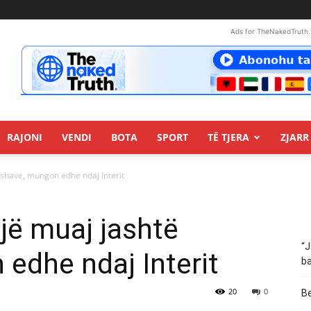
Ads for TheNakedTruth.
RAJONI
VENDI
BOTA
SPORT
TË TJERA
ZJARR 
 fushave, mungon edhe ndaj Interit
një muaj jashtë
“J
edhe ndaj Interit
ba
20
0
Be