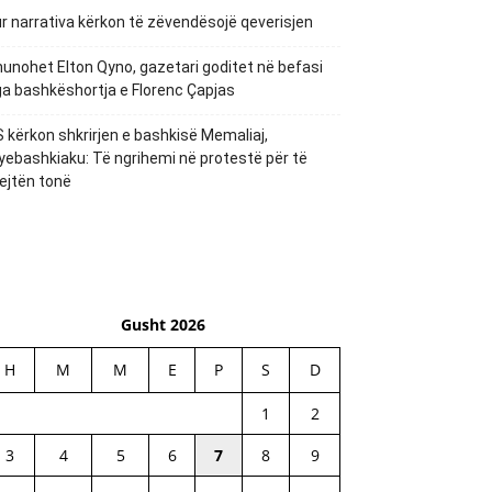
r narrativa kërkon të zëvendësojë qeverisjen
unohet Elton Qyno, gazetari goditet në befasi
a bashkëshortja e Florenc Çapjas
 kërkon shkrirjen e bashkisë Memaliaj,
yebashkiaku: Të ngrihemi në protestë për të
ejtën tonë
Gusht 2026
H
M
M
E
P
S
D
1
2
3
4
5
6
7
8
9