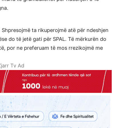
gna.
m. Shpresojmë ta rikuperojmë atë për ndeshjen
ëse do të jetë gati për SPAL. Të mërkurën do
etë, por ne preferuam të mos rrezikojmë me
jarr Tv Ad