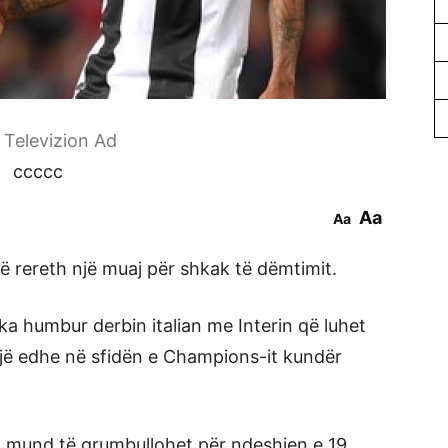
r Televizion Ad
ccccc
Aa
Aa
ë rereth një muaj për shkak të dëmtimit.
ka humbur derbin italian me Interin që luhet
ojë edhe në sfidën e Champions-it kundër
i mund të grumbullohet për ndeshjen e 19