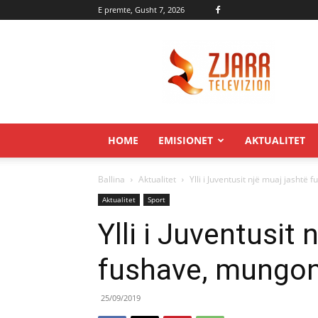
E premte, Gusht 7, 2026
Zjarr.tv
HOME
EMISIONET
AKTUALITET
Ballina
Aktualitet
Ylli i Juventusit një muaj jashtë
Aktualitet
Sport
Ylli i Juventusit 
fushave, mungon 
25/09/2019