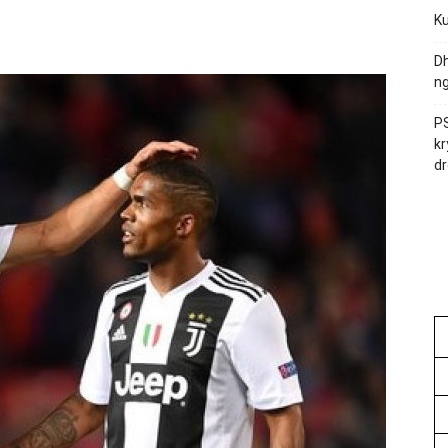
Ku
Dh
ng
PS
kr
dr