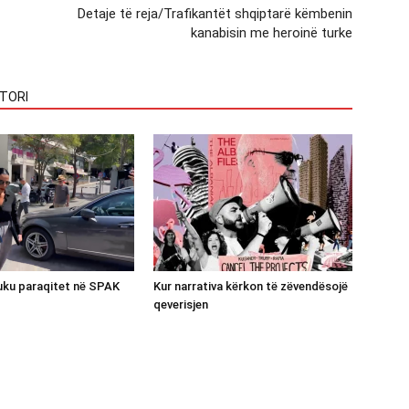
Detaje të reja/Trafikantët shqiptarë këmbenin
kanabisin me heroinë turke
TORI
luku paraqitet në SPAK
Kur narrativa kërkon të zëvendësojë
qeverisjen