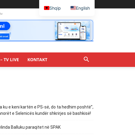
Shqip
English
tv
– TV LIVE
KONTAKT
a ku e keni kartën e PS-së, do ta hedhim poshtë”,
norët e Selenicës kundër shkrirjes së bashkisë!
linda Balluku paraqitet në SPAK