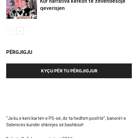
Kur narrativa kërkon të zëvendësojë
qeverisjen
PËRGJIGJU
KYÇU PËR TU PËRGJIGJUR
“Ja ku e keni kartën e PS-së, do ta hedhim poshtë”, banorët e
Selenicës kundër shkrirjes së bashkisë!