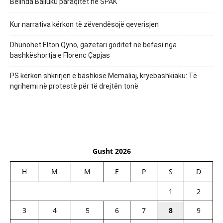
Belinda Balluku paraqitet në SPAK
Kur narrativa kërkon të zëvendësojë qeverisjen
Dhunohet Elton Qyno, gazetari goditet në befasi nga
bashkëshortja e Florenc Çapjas
PS kërkon shkrirjen e bashkisë Memaliaj, kryebashkiaku: Të
ngrihemi në protestë për të drejtën tonë
Gusht 2026
H
M
M
E
P
S
D
1
2
3
4
5
6
7
8
9