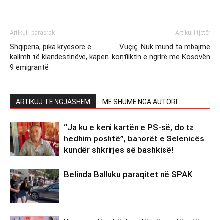
Artikulli paraprak
Artikulli tjetër
Shqipëria, pika kryesore e
Vuçiç: Nuk mund ta mbajmë
kalimit të klandestinëve, kapen
konfliktin e ngrirë me Kosovën
9 emigrantë
ARTIKUJ TË NGJASHËM
MË SHUMË NGA AUTORI
“Ja ku e keni kartën e PS-së, do ta
hedhim poshtë”, banorët e Selenicës
kundër shkrirjes së bashkisë!
Belinda Balluku paraqitet në SPAK