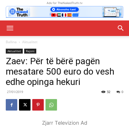
Ads for TheNakedTruth.tv
Ballina
Aktualitet
Aktualitet
Rajoni
Zaev: Për të bërë pagën
mesatare 500 euro do vesh
edhe opinga hekuri
27/01/2019
32
0
Zjarr Televizion Ad