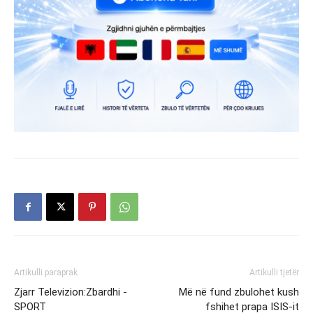
Artikulli paraprak
Artikulli tjetër
Zjarr Televizion:Zbardhi -
Më në fund zbulohet kush
SPORT
fshihet prapa ISIS-it