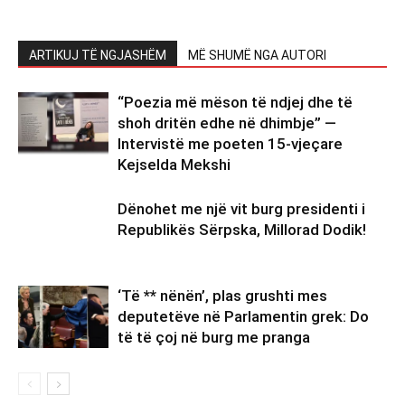
ARTIKUJ TË NGJASHËM
MË SHUMË NGA AUTORI
“Poezia më mëson të ndjej dhe të
shoh dritën edhe në dhimbje” —
Intervistë me poeten 15-vjeçare
Kejselda Mekshi
Dënohet me një vit burg presidenti i
Republikës Sërpska, Millorad Dodik!
‘Të ** nënën’, plas grushti mes
deputetëve në Parlamentin grek: Do
të të çoj në burg me pranga