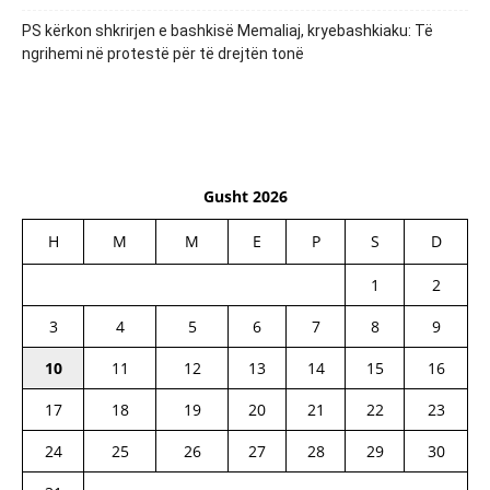
PS kërkon shkrirjen e bashkisë Memaliaj, kryebashkiaku: Të
ngrihemi në protestë për të drejtën tonë
Gusht 2026
H
M
M
E
P
S
D
1
2
3
4
5
6
7
8
9
10
11
12
13
14
15
16
17
18
19
20
21
22
23
24
25
26
27
28
29
30