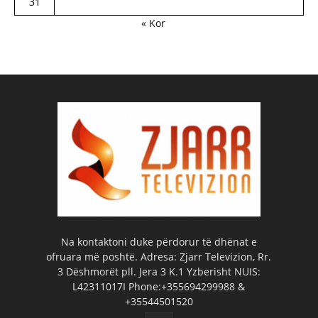
31
« Kor
Na kontaktoni duke përdorur të dhënat e
ofruara më poshtë. Adresa: Zjarr Televizion, Rr.
3 Dëshmorët pll. Jera 3 K.1 Yzberisht NUIS:
L42311017I Phone:+355694299988 &
+35544501520