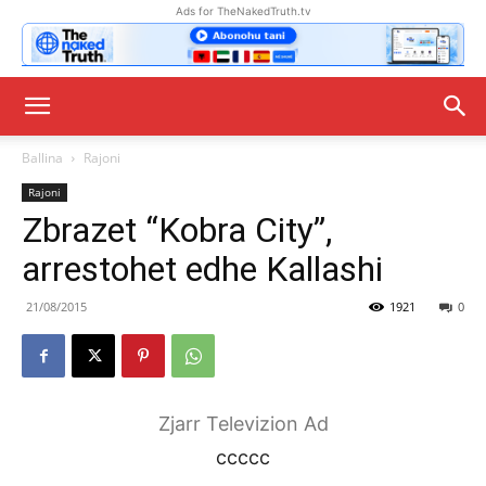
Ads for TheNakedTruth.tv
Ballina
Rajoni
Rajoni
Zbrazet “Kobra City”,
arrestohet edhe Kallashi
21/08/2015
1921
0
Zjarr Televizion Ad
ccccc