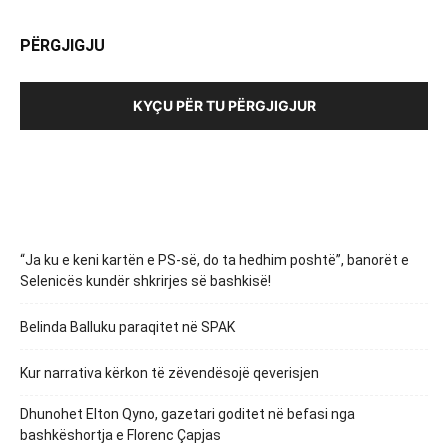
PËRGJIGJU
KYÇU PËR TU PËRGJIGJUR
“Ja ku e keni kartën e PS-së, do ta hedhim poshtë”, banorët e
Selenicës kundër shkrirjes së bashkisë!
Belinda Balluku paraqitet në SPAK
Kur narrativa kërkon të zëvendësojë qeverisjen
Dhunohet Elton Qyno, gazetari goditet në befasi nga
bashkëshortja e Florenc Çapjas