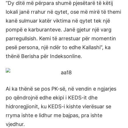
“Dy ditë më përpara shumë pjesëtarë të këtij
lokali janë rrahur në qytet, ose më mirë të themi
kanë sulmuar katër viktima në qytet tek një
pompë e karburanteve. Janë gjetur një varg
parregullsish. Kemi të arrestuar për momentin
pesë persona, një ndër to edhe Kallashi”, ka
thënë Berisha për Indeksonline.
Ai ka thënë se pos PK-së, në vendin e ngjarjes
po qëndrojnë edhe ekipi i KEDS-it dhe
hidroregjionit, ku KEDS-i kishte vlerësuar se
rryma ishte e lidhur me bajpas, pra ishte
vjedhur.