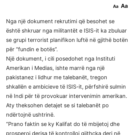
Aa
Aa
Nga një dokument rekrutimi që besohet se
është shkruar nga militantët e ISIS-it ka zbuluar
se grupi terrorist planifikon luftë në gjithë botën
për “fundin e botës”.
Një dokument, i cili posedohet nga Instituti
Amerikan i Medias, ishte marrë nga një
pakistanez i lidhur me talebanët, tregon
shkallën e ambicieve të ISIS-it, përfshirë sulmin
në Indi për të provokuar intervenimin amerikan.
Aty theksohen detajet se si talebanët po
ndërtojnë ushtrinë.
“Prano faktin se ky Kalifat do të mbijetoj dhe
prosperoj derisa të kontrolloj gjithçka deri në