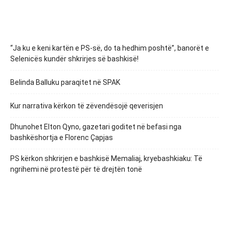
“Ja ku e keni kartën e PS-së, do ta hedhim poshtë”, banorët e
Selenicës kundër shkrirjes së bashkisë!
Belinda Balluku paraqitet në SPAK
Kur narrativa kërkon të zëvendësojë qeverisjen
Dhunohet Elton Qyno, gazetari goditet në befasi nga
bashkëshortja e Florenc Çapjas
PS kërkon shkrirjen e bashkisë Memaliaj, kryebashkiaku: Të
ngrihemi në protestë për të drejtën tonë