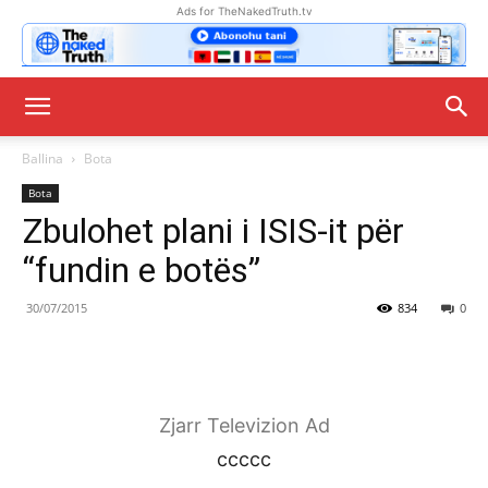
Ads for TheNakedTruth.tv
Ballina
Bota
Bota
Zbulohet plani i ISIS-it për
“fundin e botës”
30/07/2015
834
0
Zjarr Televizion Ad
ccccc