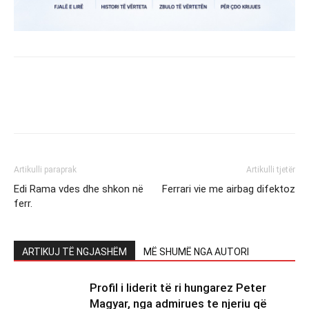
Artikulli paraprak
Artikulli tjetër
Edi Rama vdes dhe shkon në
Ferrari vie me airbag difektoz
ferr.
ARTIKUJ TË NGJASHËM
MË SHUMË NGA AUTORI
Profil i liderit të ri hungarez Peter
Magyar, nga admirues te njeriu që